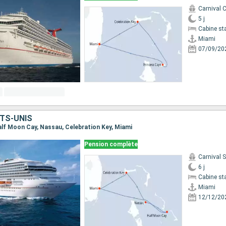
Carnival 
5 j
Cabine st
Miami
07/09/20
TS-UNIS
Half Moon Cay, Nassau, Celebration Key, Miami
Pension complète
Carnival 
6 j
Cabine st
Miami
12/12/20