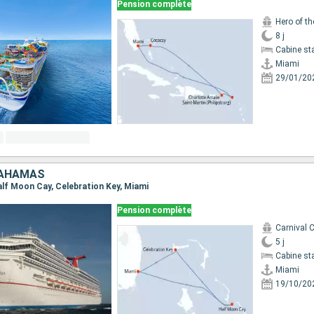
Pension complète
Hero of t
8 j
Cabine st
Miami
29/01/20
BAHAMAS
Half Moon Cay, Celebration Key, Miami
Pension complète
Carnival 
5 j
Cabine st
Miami
19/10/20