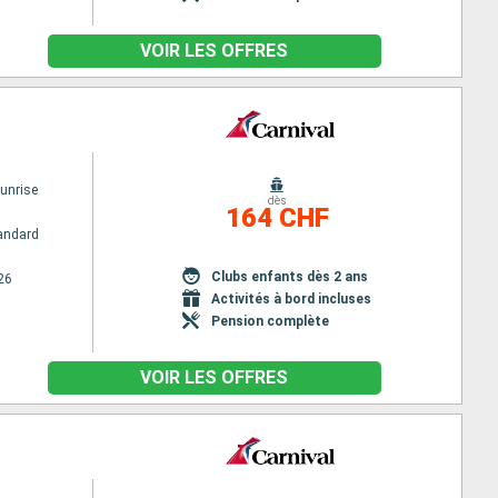
VOIR LES OFFRES
Sunrise
dès
164 CHF
andard
Clubs enfants dès 2 ans
26
Activités à bord incluses
Pension complète
VOIR LES OFFRES