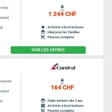
he Seas
dès
1 244 CHF
andard
Activités à bord incluses
28
Idéal pour les familles
Pension complète
VOIR LES OFFRES
Conquest
dès
164 CHF
andard
Clubs enfants dès 2 ans
26
Activités à bord incluses
Pension complète