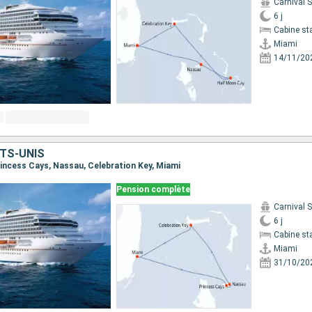
Carnival 
6 j
Cabine st
Miami
14/11/20
TS-UNIS
Princess Cays, Nassau, Celebration Key, Miami
Pension complète
Carnival 
6 j
Cabine st
Miami
31/10/20