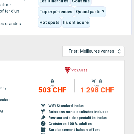
Les itinéraires
Conseils
nature
ofiter d’un
Top expériences
Quand partir ?
Hot spots
Ils ont adoré
des grandes
es familiales
Trier : Meilleures ventes
+
dès
dès
Lady
503 CHF
1 298 CHF
andard
WiFi Standard inclus
26
Boissons non alcoolisées incluses
Restaurants de spécialités inclus
Croisières 100 % adultes
Surclassement balcon offert