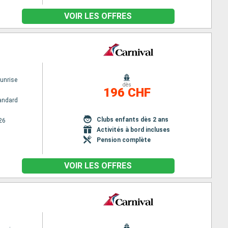
VOIR LES OFFRES
Sunrise
dès
196 CHF
andard
Clubs enfants dès 2 ans
26
Activités à bord incluses
Pension complète
VOIR LES OFFRES