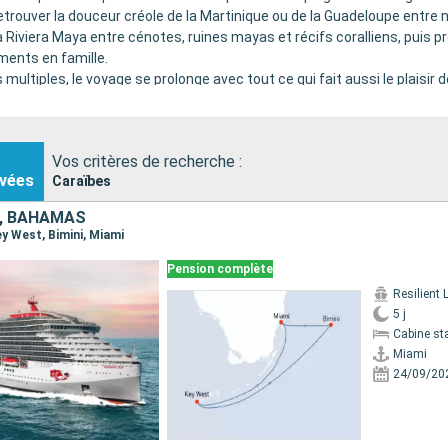
etrouver la douceur créole de la Martinique ou de la Guadeloupe entre 
 Riviera Maya entre cénotes, ruines mayas et récifs coralliens, puis pr
oments en famille.
ltiples, le voyage se prolonge avec tout ce qui fait aussi le plaisir 
tions et espaces pensés pour toute la famille.
vre comme une parenthèse de détente, une aventure tropicale, des vacanc
Vos critères de recherche :
vées
Caraïbes
S, BAHAMAS
Key West, Bimini, Miami
Pension complète
Resilient 
5 j
Cabine st
Miami
24/09/20