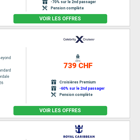
-70% sur le 2nd passager
Pension complète
VOIR LES OFFRES
 Beyond
dès
739 CHF
andard
erdale
Croisières Premium
26
-60% sur le 2nd passager
Pension complète
VOIR LES OFFRES