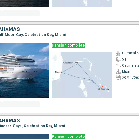
BAHAMAS
Half Moon Cay, Celebration Key, Miami
Pension complète
Carnival 
5 j
Cabine st
Miami
29/11/20
BAHAMAS
Princess Cays, Celebration Key, Miami
Pension complète