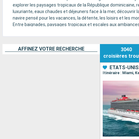
explorer les paysages tropicaux de la République dominicaine, r
luxuriante, eaux chaudes et déjeuners face à la mer, découvrir la
navire pensé pour les vacances, la détente, les loisirs et les m
Entre baignades, paysages tropicaux et escales aux ambiances mu
croisières : piscines, toboggans aquatiques, spectacles, anima
Selon l’itinéraire et le bateau choisis, la croisière peut se vi
rythmées par les loisirs à bord - ou un peu tout cela à la fois.
AFFINEZ VOTRE RECHERCHE
3040
croisières
trou
ÉTATS-UNI
Itinéraire : Miami, 