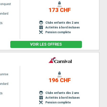
Conquest
dès
173 CHF
andard
Clubs enfants dès 2 ans
26
Activités à bord incluses
Pension complète
VOIR LES OFFRES
Sunrise
dès
196 CHF
andard
Clubs enfants dès 2 ans
26
Activités à bord incluses
Pension complète