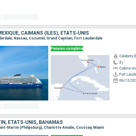
EXIQUE, CAÏMANS (ÎLES), ÉTATS-UNIS
auderdale, Nassau, Cozumel, Grand Cayman, Fort Lauderdale
Pension complète
Celebrity
8 j
Cabine st
Fort Laud
06/12/20
IN, ÉTATS-UNIS, BAHAMAS
Saint-Martin (Philipsburg), Charlotte Amalie, Cococay, Miami