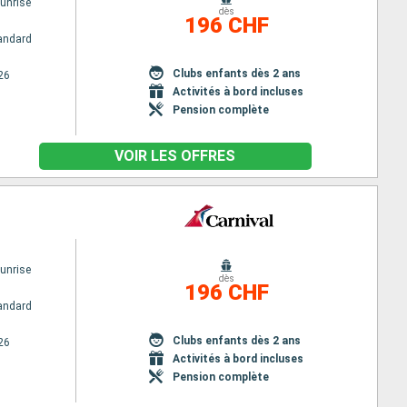
Sunrise
dès
196 CHF
andard
Clubs enfants dès 2 ans
26
Activités à bord incluses
Pension complète
VOIR LES OFFRES
Sunrise
dès
196 CHF
andard
Clubs enfants dès 2 ans
26
Activités à bord incluses
Pension complète