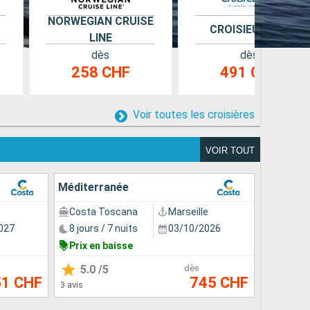
NORWEGIAN CRUISE
CROISIEUROPE
LINE
dès
dès
258 CHF
491 CHF
Voir toutes les croisières
VOIR TOUT
Méditerranée
Costa Toscana
Marseille
027
8 jours / 7 nuits
03/10/2026
Prix en baisse
5.0
/5
dès
51 CHF
745 CHF
3 avis