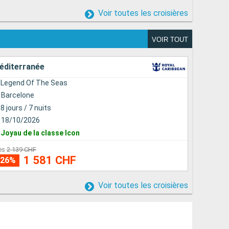
Voir toutes les croisières
VOIR TOUT
éditerranée
Legend Of The Seas
Barcelone
8 jours / 7 nuits
18/10/2026
Joyau de la classe Icon
ès
2 139 CHF
1 581 CHF
-
26
%
Voir toutes les croisières