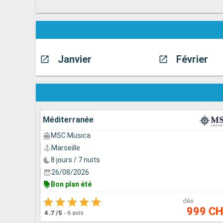
Janvier
Février
Méditerranée
MSC Musica
Marseille
8 jours / 7 nuits
26/08/2026
Bon plan été
dès
999 C
4.7
/5
-
6 avis