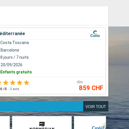
éditerranée
Costa Toscana
Barcelone
8 jours / 7 nuits
20/09/2026
Enfants gratuits
dès
859 CHF
.0
/5
-
3 avis
VOIR TOUT