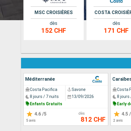
MSC CROISIÈRES
COSTA CROISIÈ
dès
dès
152 CHF
171 CHF
Méditerranée
Caraïbe
Costa Pacifica
Savone
Costa 
8 jours / 7 nuits
13/09/2026
8 jours 
Enfants Gratuits
Early d
4.6
/5
dès
4.5
/
812 CHF
5 avis
2 avis