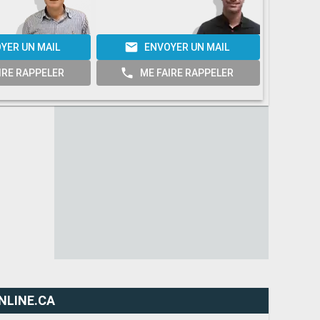
YER UN MAIL
ENVOYER UN MAIL
E
IRE RAPPELER
ME FAIRE RAPPELER
M
NLINE.CA