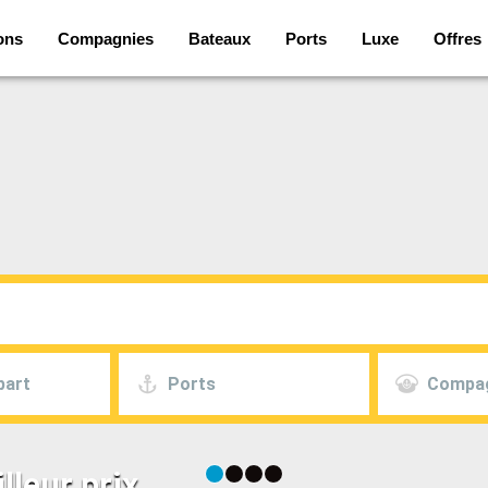
ons
Compagnies
Bateaux
Ports
Luxe
Offres
part
Ports
Compa
lleur prix