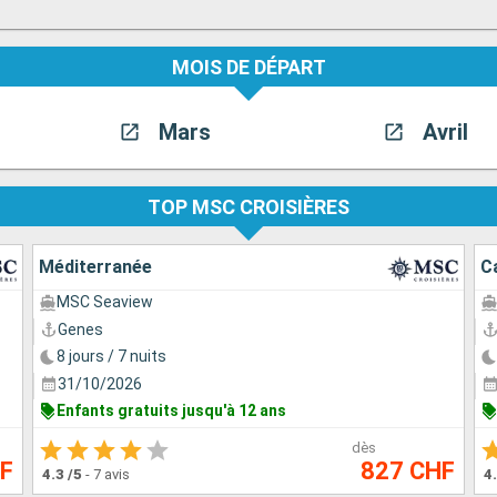
MOIS DE DÉPART
Mars
Avril
TOP MSC CROISIÈRES
Méditerranée
C
MSC Seaview
Genes
8 jours / 7 nuits
31/10/2026
Enfants gratuits jusqu'à 12 ans
dès
HF
827 CHF
4.3
/5
-
7 avis
4