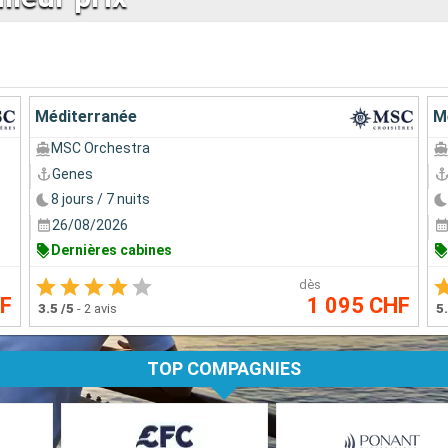
Méditerranée
M
MSC Orchestra
Genes
8 jours / 7 nuits
26/08/2026
Dernières cabines
dès
HF
1 095 CHF
3.5
/5
-
2 avis
5
TOP COMPAGNIES