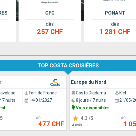
RES
CFC
PONANT
dès
dès
257 CHF
1 281 CHF
TOP COSTA CROISIÈRES
s
Europe du Nord
Favolosa
Fort de France
Costa Diadema
Kiel
/ 7 nuits
14/01/2027
8 jours / 7 nuits
21/05/2
eal
Vols disponibles
5
dès
4.3
/5
dès
477 CHF
1 0
4 avis