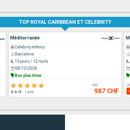
TOP ROYAL CARIBBEAN ET CELEBRITY
Méditerranée
M
Celebrity Infinity
Barcelone
13 jours / 12 nuits
08/12/2026
Bon plan hiver
dès
d
987 CHF
5.0
/5
-
1 avis