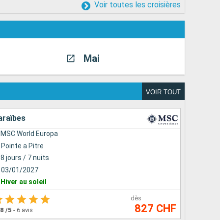
Voir toutes les croisières
Mai
Juin
VOIR TOUT
araïbes
MSC World Europa
Pointe a Pitre
8 jours / 7 nuits
03/01/2027
Hiver au soleil
dès
827 CHF
.8
/5
-
6 avis