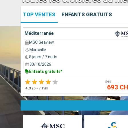
TOP VENTES
ENFANTS GRATUITS
Méditerranée
MSC Seaview
Marseille
8 jours / 7 nuits
30/10/2026
Enfants gratuits*
dès
693 C
4.3
/5
-
7 avis