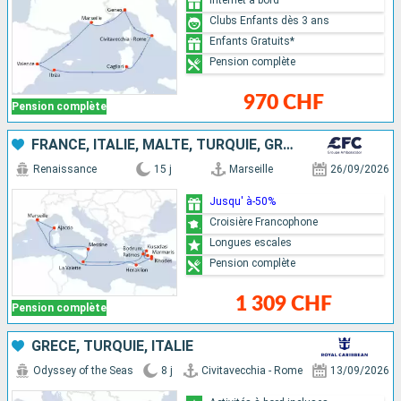
Clubs Enfants dès 3 ans
Enfants Gratuits*
Pension complète
970 CHF
Pension complète
FRANCE, ITALIE, MALTE, TURQUIE, GRÈCE
Renaissance
15 j
Marseille
26/09/2026
Jusqu' à-50%
Croisière Francophone
Longues escales
Pension complète
1 309 CHF
Pension complète
GRÈCE, TURQUIE, ITALIE
Odyssey of the Seas
8 j
Civitavecchia - Rome
13/09/2026