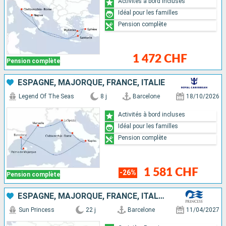
Activités à bord incluses
Idéal pour les familles
Pension complète
1 472 CHF
Pension complète
ESPAGNE, MAJORQUE, FRANCE, ITALIE
Legend Of The Seas
8 j
Barcelone
18/10/2026
Activités à bord incluses
Idéal pour les familles
Pension complète
1 581 CHF
-26%
Pension complète
ESPAGNE, MAJORQUE, FRANCE, ITALIE, TURQUIE, GRÈCE, MONTÉNÉGRO
Sun Princess
22 j
Barcelone
11/04/2027