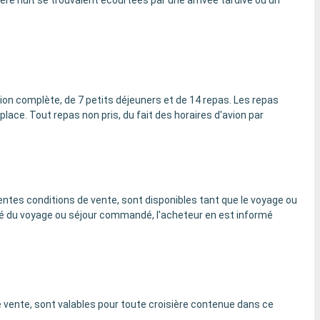
ière nuit se trouvaient écourtées par une arrivée tardive ou un
sion complète, de 7 petits déjeuners et de 14 repas. Les repas
ace. Tout repas non pris, du fait des horaires d'avion par
entes conditions de vente, sont disponibles tant que le voyage ou
ité du voyage ou séjour commandé, l'acheteur en est informé
e vente, sont valables pour toute croisière contenue dans ce