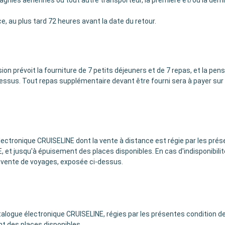
agnies aériennes ou tout autre transporteur, la première et/ou la dern
e, au plus tard 72 heures avant la date du retour.
n prévoit la fourniture de 7 petits déjeuners et de 7 repas, et la pen
ssus. Tout repas supplémentaire devant être fourni sera à payer sur pl
lectronique CRUISELINE dont la vente à distance est régie par les prés
, et jusqu'à épuisement des places disponibles. En cas d'indisponibil
 vente de voyages, exposée ci-dessus.
talogue électronique CRUISELINE, régies par les présentes condition d
nt des places disponibles.