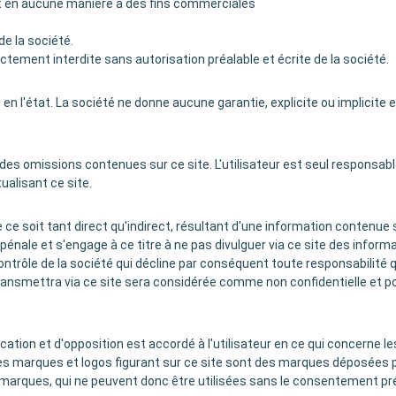
s et en aucune manière à des fins commerciales
de la société.
tement interdite sans autorisation préalable et écrite de la société.
n l'état. La société ne donne aucune garantie, explicite ou implicite e
i des omissions contenues sur ce site. L'utilisateur est seul responsable
alisant ce site.
soit tant direct qu'indirect, résultant d'une information contenue sur
énale et s'engage à ce titre à ne pas divulguer via ce site des informat
ontrôle de la société qui décline par conséquent toute responsabilité q
l transmettra via ce site sera considérée comme non confidentielle et p
fication et d'opposition est accordé à l'utilisateur en ce qui concerne
 Les marques et logos figurant sur ce site sont des marques déposées 
 marques, qui ne peuvent donc être utilisées sans le consentement pré