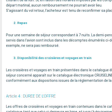
courant de la nuit. Si, en raison des horaires imposés par les comp
départ matinal, aucun remboursement ne pourrait avoir lieu.
S'agissant du vol retour, l'acheteur est tenu de reconfirmer sa plac
2. Repas
Pour une semaine de séjour correspondant à 7 nuits. La demi-pensio
servis dans l'avion sont inclus dans les décomptes énumérés ci-de
exemple, ne sera pas remboursé.
3. Disponibilité des croisières et voyages en train
Les croisières et voyages en train présentées dans le catalogue é
séjour concerné apparaît sur le catalogue électronique CRUISELINE
conformément aux dispositions issues de la réglementation de la
Article 4 : DUREE DE L'OFFRE
Les offres de croisières et voyages en train contenues dans le ca
catalogue tant que celui-ci demeure en ligne, et jusqu'à épuiseme