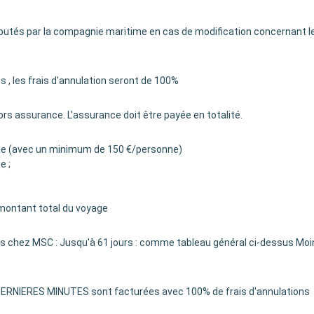
 imputés par la compagnie maritime en cas de modification concernant le
s , les frais d'annulation seront de 100%
hors assurance. L'assurance doit être payée en totalité.
yage (avec un minimum de 150 €/personne)
e ;
e
e
 montant total du voyage
urs chez MSC : Jusqu'à 61 jours : comme tableau général ci-dessus Mo
ERNIERES MINUTES sont facturées avec 100% de frais d'annulations