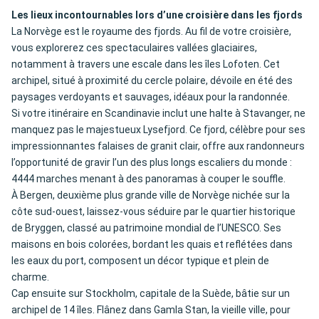
Les lieux incontournables lors d’une croisière dans les fjords
La Norvège est le royaume des fjords. Au fil de votre croisière,
vous explorerez ces spectaculaires vallées glaciaires,
notamment à travers une escale dans les îles Lofoten. Cet
archipel, situé à proximité du cercle polaire, dévoile en été des
paysages verdoyants et sauvages, idéaux pour la randonnée.
Si votre itinéraire en Scandinavie inclut une halte à Stavanger, ne
manquez pas le majestueux Lysefjord. Ce fjord, célèbre pour ses
impressionnantes falaises de granit clair, offre aux randonneurs
l’opportunité de gravir l’un des plus longs escaliers du monde :
4444 marches menant à des panoramas à couper le souffle.
À Bergen, deuxième plus grande ville de Norvège nichée sur la
côte sud-ouest, laissez-vous séduire par le quartier historique
de Bryggen, classé au patrimoine mondial de l’UNESCO. Ses
maisons en bois colorées, bordant les quais et reflétées dans
les eaux du port, composent un décor typique et plein de
charme.
Cap ensuite sur Stockholm, capitale de la Suède, bâtie sur un
archipel de 14 îles. Flânez dans Gamla Stan, la vieille ville, pour