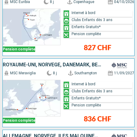
MSC Euribia
8 j
Copenhague
04/10/2026
Internet à bord
Clubs Enfants dès 3 ans
Enfants Gratuits*
Pension complète
827 CHF
Pension complète
ROYAUME-UNI, NORVÈGE, DANEMARK, BELGIQUE
MSC Meraviglia
8 j
Southampton
11/09/2027
Internet à bord
Clubs Enfants dès 3 ans
Enfants Gratuits*
Pension complète
836 CHF
Pension complète
ALLEMAGNE, NORVÈGE, ÎLES MALOUINES, DANEMARK