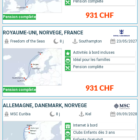
Pension complète
931 CHF
Pension complète
ROYAUME-UNI, NORVÈGE, FRANCE
Freedom of the Seas
8 j
Southampton
23/05/2027
Activités à bord incluses
Idéal pour les familles
Pension complète
931 CHF
Pension complète
ALLEMAGNE, DANEMARK, NORVÈGE
MSC Euribia
8 j
Kiel
09/09/2028
Internet à bord
Clubs Enfants dès 3 ans
Enfants Gratuits*