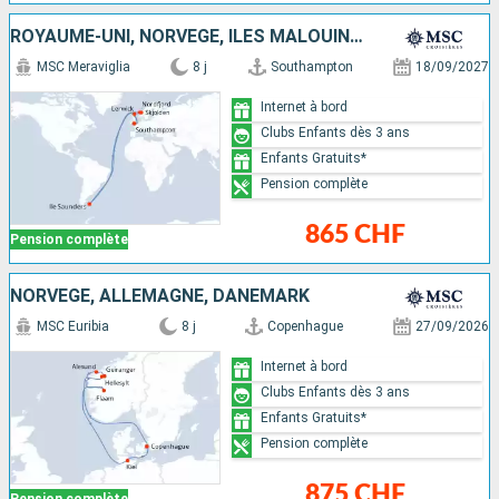
ROYAUME-UNI, NORVÈGE, ÎLES MALOUINES
MSC Meraviglia
8 j
Southampton
18/09/2027
Internet à bord
Clubs Enfants dès 3 ans
Enfants Gratuits*
Pension complète
865 CHF
Pension complète
NORVÈGE, ALLEMAGNE, DANEMARK
MSC Euribia
8 j
Copenhague
27/09/2026
Internet à bord
Clubs Enfants dès 3 ans
Enfants Gratuits*
Pension complète
875 CHF