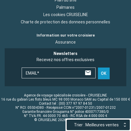
Plan du site
Palmares
Les cookies CRUISELINE
Charte de protection des donnees personnelles
Information sur votre croisiere
Assurance
Newsletters
Recevez nos offres exclusives
EMAIL*
OK
Agence de voyage spécialisée croisière - CRUISELINE
16 rue du gabian Les flots bleus MC 98 000 Monaco SAM au Capital de 150 000 €
Contact tel : (00) 377 97 97 84 50
N° RCI: 05S04380 - Récépissé CCIN n°2007-01231/2007-01232
Garantie financière Groupama N° police 4000717380/0
N° TVA FR. 44 0000 70 465 - RC RSA de 4 000 000 €
© CRUISELINE 2026 - all rights reserved
Trier : Meilleures ventes