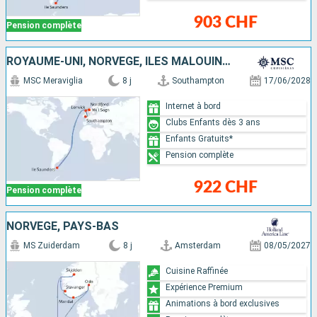
903 CHF
Pension complète
ROYAUME-UNI, NORVÈGE, ÎLES MALOUINES
MSC Meraviglia
8 j
Southampton
17/06/2028
Internet à bord
Clubs Enfants dès 3 ans
Enfants Gratuits*
Pension complète
922 CHF
Pension complète
NORVÈGE, PAYS-BAS
MS Zuiderdam
8 j
Amsterdam
08/05/2027
Cuisine Raffinée
Expérience Premium
Animations à bord exclusives