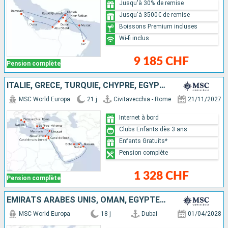
Jusqu'à 30% de remise
Jusqu'à 3500€ de remise
Boissons Premium incluses
Wi-fi inclus
9 185 CHF
Pension complète
ITALIE, GRÈCE, TURQUIE, CHYPRE, EGYPTE, OMAN, QATAR, EMIRATS ARABES UNIS
MSC World Europa
21 j
Civitavecchia - Rome
21/11/2027
Internet à bord
Clubs Enfants dès 3 ans
Enfants Gratuits*
Pension complète
1 328 CHF
Pension complète
EMIRATS ARABES UNIS, OMAN, EGYPTE, MALTE, ITALIE
MSC World Europa
18 j
Dubai
01/04/2028