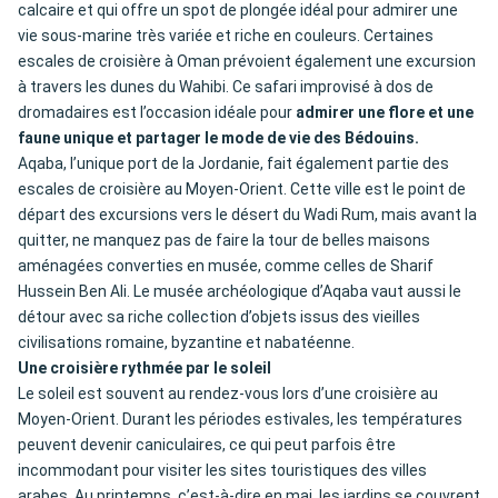
calcaire et qui offre un spot de plongée idéal pour admirer une
vie sous-marine très variée et riche en couleurs. Certaines
escales de croisière à Oman prévoient également une excursion
à travers les dunes du Wahibi. Ce safari improvisé à dos de
dromadaires est l’occasion idéale pour
admirer une flore et une
faune unique et partager le mode de vie des Bédouins.
Aqaba, l’unique port de la Jordanie, fait également partie des
escales de croisière au Moyen-Orient. Cette ville est le point de
départ des excursions vers le désert du Wadi Rum, mais avant la
quitter, ne manquez pas de faire la tour de belles maisons
aménagées converties en musée, comme celles de Sharif
Hussein Ben Ali. Le musée archéologique d’Aqaba vaut aussi le
détour avec sa riche collection d’objets issus des vieilles
civilisations romaine, byzantine et nabatéenne.
Une croisière rythmée par le soleil
Le soleil est souvent au rendez-vous lors d’une croisière au
Moyen-Orient. Durant les périodes estivales, les températures
peuvent devenir caniculaires, ce qui peut parfois être
incommodant pour visiter les sites touristiques des villes
arabes. Au printemps, c’est-à-dire en mai, les jardins se couvrent