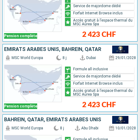
Service de majordome dédié
Forfait Internet Browse inclus
Accès gratuit à l’espace thermal du
MSC Aurea Spa
2 423 CHF
Pension complète
EMIRATS ARABES UNIS, BAHREIN, QATAR
MSC World Europa
8 j
Dubai
29/01/2028
Formule all inclusive
Service de majordome dédié
Forfait Internet Browse inclus
Accès gratuit à l’espace thermal du
MSC Aurea Spa
2 423 CHF
Pension complète
BAHREIN, QATAR, EMIRATS ARABES UNIS
MSC World Europa
8 j
Abu Dhabi
10/01/2028
Formule all inclusive