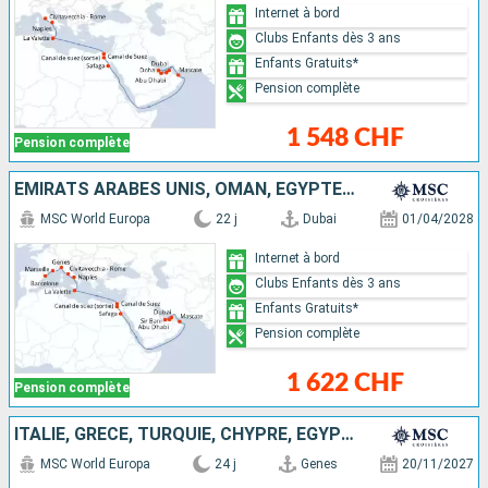
Internet à bord
Clubs Enfants dès 3 ans
Enfants Gratuits*
Pension complète
1 548 CHF
Pension complète
EMIRATS ARABES UNIS, OMAN, EGYPTE, MALTE, ITALIE, FRANCE, ESPAGNE
MSC World Europa
22 j
Dubai
01/04/2028
Internet à bord
Clubs Enfants dès 3 ans
Enfants Gratuits*
Pension complète
1 622 CHF
Pension complète
ITALIE, GRÈCE, TURQUIE, CHYPRE, EGYPTE, OMAN, QATAR, EMIRATS ARABES UNIS
MSC World Europa
24 j
Genes
20/11/2027