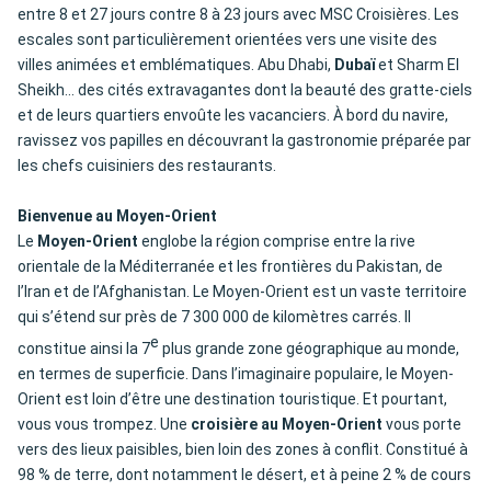
entre 8 et 27 jours contre 8 à 23 jours avec MSC Croisières. Les
escales sont particulièrement orientées vers une visite des
villes animées et emblématiques. Abu Dhabi,
Dubaï
et Sharm El
Sheikh... des cités extravagantes dont la beauté des gratte-ciels
et de leurs quartiers envoûte les vacanciers. À bord du navire,
ravissez vos papilles en découvrant la gastronomie préparée par
les chefs cuisiniers des restaurants.
Bienvenue au Moyen-Orient
Le
Moyen-Orient
englobe la région comprise entre la rive
orientale de la Méditerranée et les frontières du Pakistan, de
l’Iran et de l’Afghanistan. Le Moyen-Orient est un vaste territoire
qui s’étend sur près de 7 300 000 de kilomètres carrés. Il
e
constitue ainsi la 7
plus grande zone géographique au monde,
en termes de superficie. Dans l’imaginaire populaire, le Moyen-
Orient est loin d’être une destination touristique. Et pourtant,
vous vous trompez. Une
croisière au Moyen-Orient
vous porte
vers des lieux paisibles, bien loin des zones à conflit. Constitué à
98 % de terre, dont notamment le désert, et à peine 2 % de cours