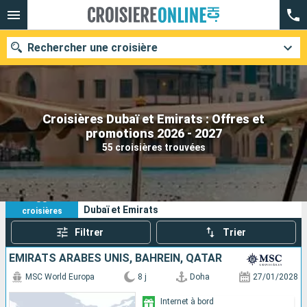
Rechercher une croisière
Croisières Dubaï et Emirats : Offres et
Nos destinations
promotions 2026 - 2027
55 croisières trouvées
Mois de départ
Ports
Compagnies
55
Vos critères de recherche :
Dubaï et Emirats
croisières
Rechercher
Filtrer
Trier
EMIRATS ARABES UNIS, BAHREIN, QATAR
MSC World Europa
8 j
Doha
27/01/2028
Internet à bord