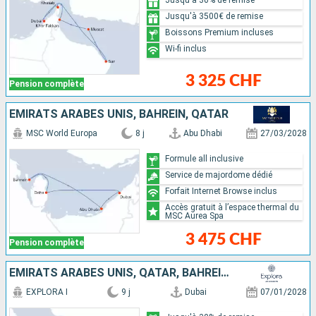
Jusqu'à 3500€ de remise
Boissons Premium incluses
Wi-fi inclus
3 325 CHF
Pension complète
EMIRATS ARABES UNIS, BAHREIN, QATAR
MSC World Europa
8 j
Abu Dhabi
27/03/2028
Formule all inclusive
Service de majordome dédié
Forfait Internet Browse inclus
Accès gratuit à l’espace thermal du
MSC Aurea Spa
3 475 CHF
Pension complète
EMIRATS ARABES UNIS, QATAR, BAHREIN, ARABIE SAOUDITE
EXPLORA I
9 j
Dubai
07/01/2028