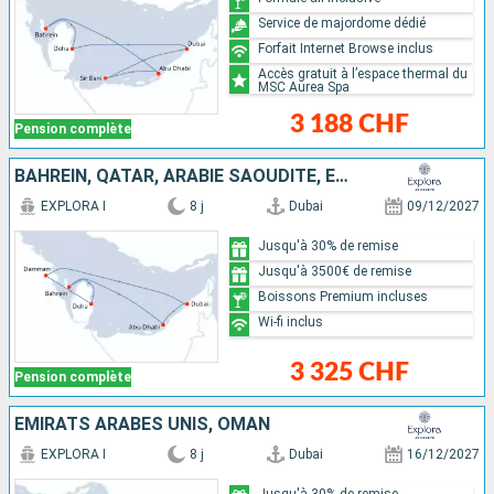
Service de majordome dédié
Forfait Internet Browse inclus
Accès gratuit à l’espace thermal du
MSC Aurea Spa
3 188 CHF
Pension complète
BAHREIN, QATAR, ARABIE SAOUDITE, EMIRATS ARABES UNIS
EXPLORA I
8 j
Dubai
09/12/2027
Jusqu'à 30% de remise
Jusqu'à 3500€ de remise
Boissons Premium incluses
Wi-fi inclus
3 325 CHF
Pension complète
EMIRATS ARABES UNIS, OMAN
EXPLORA I
8 j
Dubai
16/12/2027
Jusqu'à 30% de remise