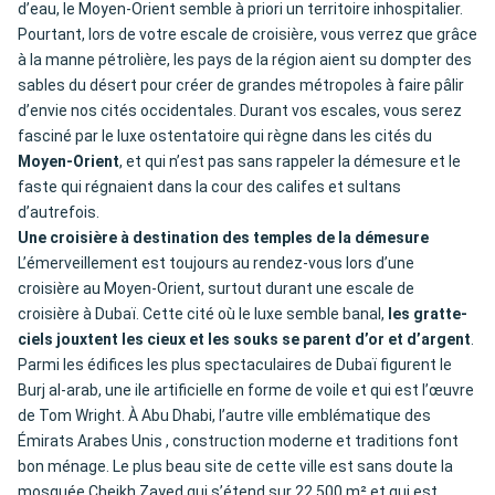
d’eau, le Moyen-Orient semble à priori un territoire inhospitalier.
Pourtant, lors de votre escale de croisière, vous verrez que grâce
à la manne pétrolière, les pays de la région aient su dompter des
sables du désert pour créer de grandes métropoles à faire pâlir
d’envie nos cités occidentales. Durant vos escales, vous serez
fasciné par le luxe ostentatoire qui règne dans les cités du
Moyen-Orient
, et qui n’est pas sans rappeler la démesure et le
faste qui régnaient dans la cour des califes et sultans
d’autrefois.
Une croisière à destination des temples de la démesure
L’émerveillement est toujours au rendez-vous lors d’une
croisière au Moyen-Orient, surtout durant une escale de
croisière à Dubaï. Cette cité où le luxe semble banal,
les gratte-
ciels jouxtent les cieux et les souks se parent d’or et d’argent
.
Parmi les édifices les plus spectaculaires de Dubaï figurent le
Burj al-arab, une ile artificielle en forme de voile et qui est l’œuvre
de Tom Wright. À Abu Dhabi, l’autre ville emblématique des
Émirats Arabes Unis , construction moderne et traditions font
bon ménage. Le plus beau site de cette ville est sans doute la
mosquée Cheikh Zayed qui s’étend sur 22 500 m² et qui est