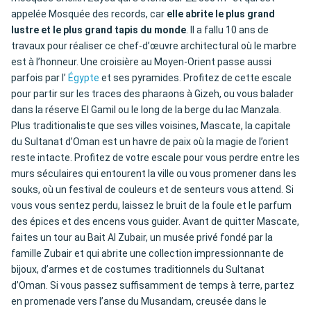
appelée Mosquée des records, car
elle abrite le plus grand
lustre et le plus grand tapis du monde
. Il a fallu 10 ans de
travaux pour réaliser ce chef-d’œuvre architectural où le marbre
est à l’honneur. Une croisière au Moyen-Orient passe aussi
parfois par l’
Égypte
et ses pyramides. Profitez de cette escale
pour partir sur les traces des pharaons à Gizeh, ou vous balader
dans la réserve El Gamil ou le long de la berge du lac Manzala.
Plus traditionaliste que ses villes voisines, Mascate, la capitale
du Sultanat d’Oman est un havre de paix où la magie de l’orient
reste intacte. Profitez de votre escale pour vous perdre entre les
murs séculaires qui entourent la ville ou vous promener dans les
souks, où un festival de couleurs et de senteurs vous attend. Si
vous vous sentez perdu, laissez le bruit de la foule et le parfum
des épices et des encens vous guider. Avant de quitter Mascate,
faites un tour au Bait Al Zubair, un musée privé fondé par la
famille Zubair et qui abrite une collection impressionnante de
bijoux, d’armes et de costumes traditionnels du Sultanat
d’Oman. Si vous passez suffisamment de temps à terre, partez
en promenade vers l’anse du Musandam, creusée dans le