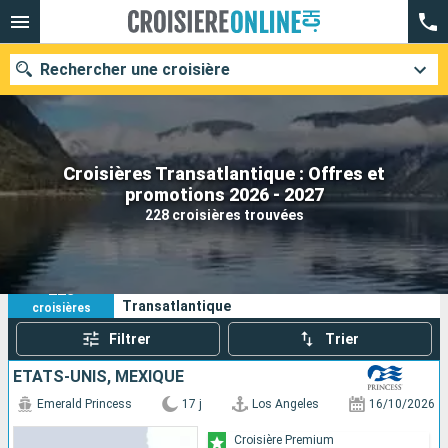
Rechercher une croisière
Croisières Transatlantique : Offres et
Nos destinations
promotions 2026 - 2027
228 croisières trouvées
Mois de départ
Ports
Compagnies
228
Vos critères de recherche :
Transatlantique
croisières
Rechercher
Filtrer
Trier
ÉTATS-UNIS, MEXIQUE
Emerald Princess
17 j
Los Angeles
16/10/2026
Croisière Premium