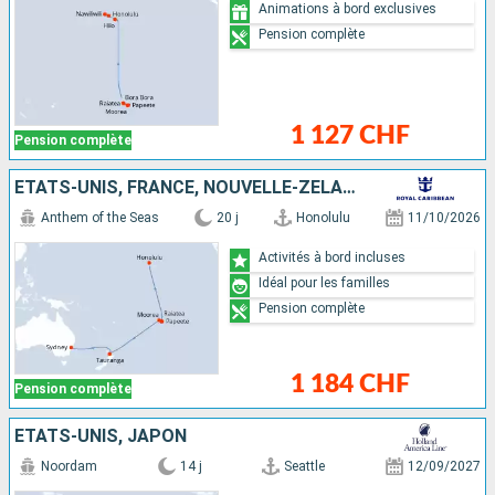
Animations à bord exclusives
Pension complète
1 127 CHF
Pension complète
ÉTATS-UNIS, FRANCE, NOUVELLE-ZÉLANDE, AUSTRALIE
Anthem of the Seas
20 j
Honolulu
11/10/2026
Activités à bord incluses
Idéal pour les familles
Pension complète
1 184 CHF
Pension complète
ÉTATS-UNIS, JAPON
Noordam
14 j
Seattle
12/09/2027