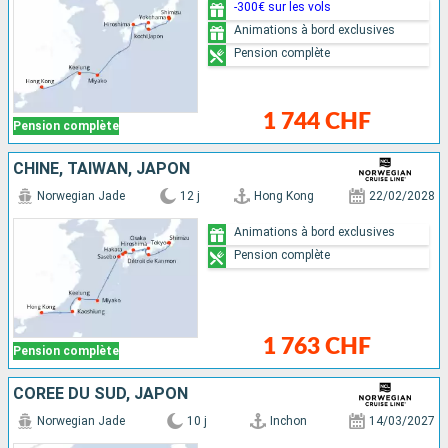
-300€ sur les vols
Animations à bord exclusives
Pension complète
1 744 CHF
Pension complète
CHINE, TAÏWAN, JAPON
Norwegian Jade
12 j
Hong Kong
22/02/2028
Animations à bord exclusives
Pension complète
1 763 CHF
Pension complète
CORÉE DU SUD, JAPON
Norwegian Jade
10 j
Inchon
14/03/2027