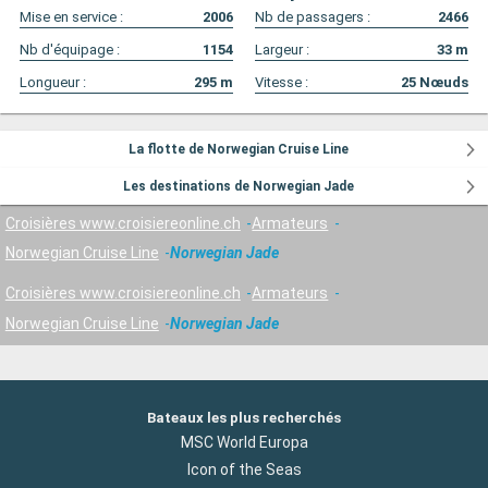
Mise en service :
2006
Nb de passagers :
2466
Nb d'équipage :
1154
Largeur :
33
m
Longueur :
295
m
Vitesse :
25
Nœuds
La flotte de Norwegian Cruise Line
Les destinations de Norwegian Jade
Croisières www.croisiereonline.ch
Armateurs
Norwegian Cruise Line
Norwegian Jade
Croisières www.croisiereonline.ch
Armateurs
Norwegian Cruise Line
Norwegian Jade
Bateaux les plus recherchés
MSC World Europa
Icon of the Seas