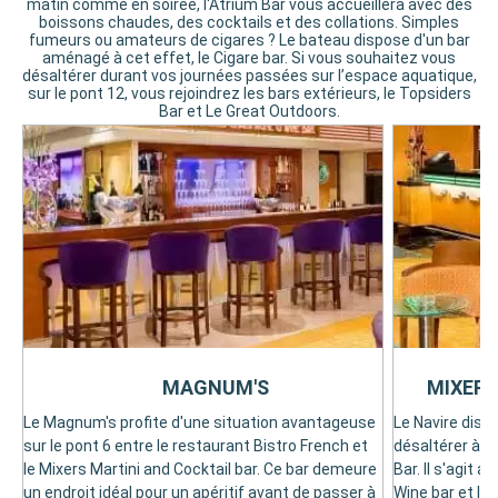
matin comme en soirée, l'Atrium Bar vous accueillera avec des
boissons chaudes, des cocktails et des collations. Simples
fumeurs ou amateurs de cigares ? Le bateau dispose d'un bar
aménagé à cet effet, le Cigare bar. Si vous souhaitez vous
désaltérer durant vos journées passées sur l’espace aquatique,
sur le pont 12, vous rejoindrez les bars extérieurs, le Topsiders
Bar et Le Great Outdoors.
MAGNUM'S
MIXERS
Le Magnum's profite d'une situation avantageuse
Le Navire disp
sur le pont 6 entre le restaurant Bistro French et
désaltérer à bo
le Mixers Martini and Cocktail bar. Ce bar demeure
Bar. Il s'agit
un endroit idéal pour un apéritif avant de passer à
Wine bar et le