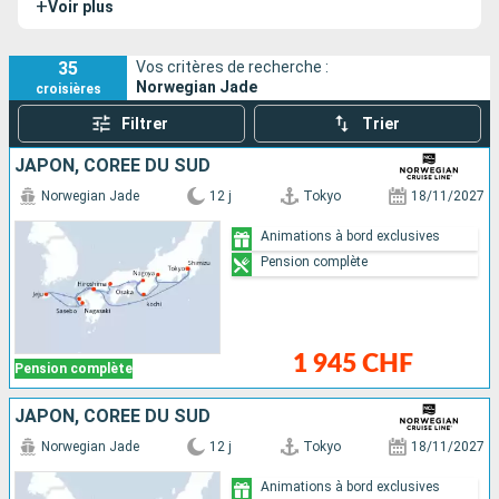
+
Voir plus
Norwegian Pearl
et le
Norwegian Gem
.
35
Vos critères de recherche :
Norwegian Jade
croisières
Filtrer
Trier
JAPON, CORÉE DU SUD
Norwegian Jade
12 j
Tokyo
18/11/2027
Animations à bord exclusives
Pension complète
1 945 CHF
Pension complète
JAPON, CORÉE DU SUD
Norwegian Jade
12 j
Tokyo
18/11/2027
Animations à bord exclusives