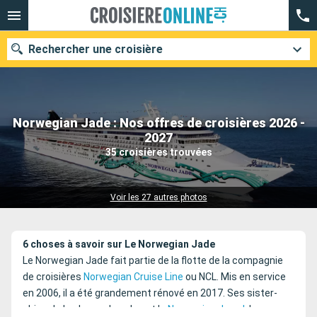
Rechercher une croisière
Norwegian Jade : Nos offres de croisières 2026 -
Nos destinations
2027
35 croisières trouvées
Mois de départ
Ports
Compagnies
Voir les 27 autres photos
Rechercher
6 choses à savoir sur Le Norwegian Jade
Le Norwegian Jade fait partie de la flotte de la compagnie
de croisières
Norwegian Cruise Line
ou NCL. Mis en service
en 2006, il a été grandement rénové en 2017. Ses sister-
ships de la classe Jewel sont le
Norwegian Jewel
, le