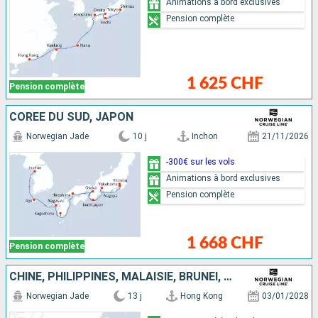
Animations à bord exclusives
Pension complète
1 625 CHF
Pension complète
CORÉE DU SUD, JAPON
Norwegian Jade
10 j
Inchon
21/11/2026
-300€ sur les vols
Animations à bord exclusives
Pension complète
1 668 CHF
Pension complète
CHINE, PHILIPPINES, MALAISIE, BRUNEI, VIETNAM, THAÏLANDE, SINGAPOUR
Norwegian Jade
13 j
Hong Kong
03/01/2028