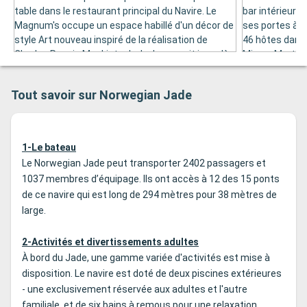
table dans le restaurant principal du Navire. Le
bar intérieur a
Magnum's occupe un espace habillé d'un décor de
ses portes à pa
style Art nouveau inspiré de la réalisation de
46 hôtes dans 
Charles Rennie Mackintosh.. Le bar reçoit jusqu'à
Mixers Martini 
81 hôtes dans un endroit calme pour apprécier
pour se faire 
une coupe de champagne ou un verre de vin de
ambiance cosmo
Tout savoir sur Norwegian Jade
grand cru. Ouvert à partir de 12h00, le Magnum's
gamme de prépa
propose également de nombreux
Barman saura 
divertissements à savoir des spectacles de
différents coc
guitare ou de piano, des jeux de hasard et aussi
votre choix.
1-Le bateau
des chasses au trésor.
Le Norwegian Jade peut transporter 2402 passagers et
1037 membres d’équipage. Ils ont accès à 12 des 15 ponts
de ce navire qui est long de 294 mètres pour 38 mètres de
large.
2-Activités et divertissements adultes
À bord du Jade, une gamme variée d'activités est mise à
disposition. Le navire est doté de deux piscines extérieures
- une exclusivement réservée aux adultes et l'autre
familiale, et de six bains à remous pour une relaxation