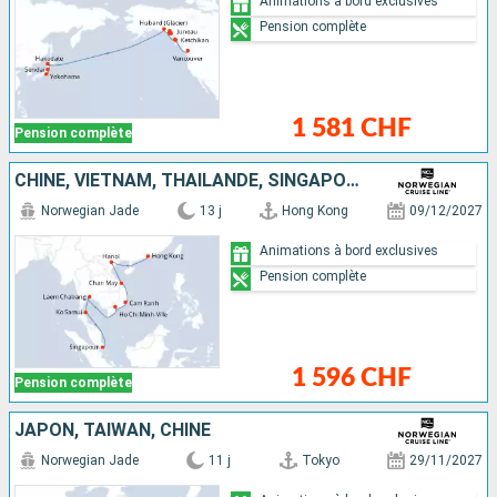
Animations à bord exclusives
Pension complète
1 581 CHF
Pension complète
CHINE, VIETNAM, THAÏLANDE, SINGAPOUR
Norwegian Jade
13 j
Hong Kong
09/12/2027
Animations à bord exclusives
Pension complète
1 596 CHF
Pension complète
JAPON, TAÏWAN, CHINE
Norwegian Jade
11 j
Tokyo
29/11/2027