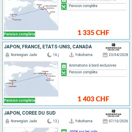
Pension complète
1 335 CHF
Pension complète
JAPON, FRANCE, ÉTATS-UNIS, CANADA
Norwegian Jade
16 j
Yokohama
23/04/2028
Animations à bord exclusives
Pension complète
1 403 CHF
Pension complète
JAPON, CORÉE DU SUD
Norwegian Jade
12 j
Yokohama
07/10/2026
-300€ sur les vols