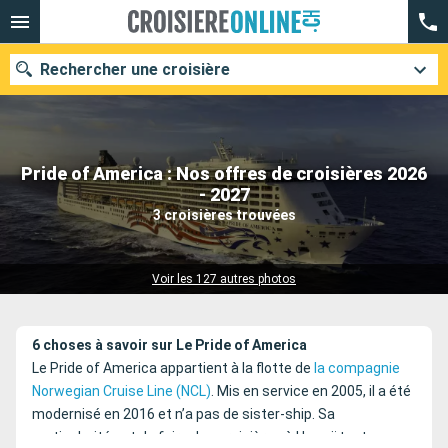
Rechercher une croisière
Pride of America : Nos offres de croisières 2026
Nos destinations
- 2027
3 croisières trouvées
Mois de départ
Ports
Compagnies
Voir les 127 autres photos
Rechercher
6 choses à savoir sur Le Pride of America
Le Pride of America appartient à la flotte de
la compagnie
Norwegian Cruise Line (NCL)
. Mis en service en 2005, il a été
modernisé en 2016 et n’a pas de sister-ship. Sa
particularité est de faire des croisières à Hawaï toute