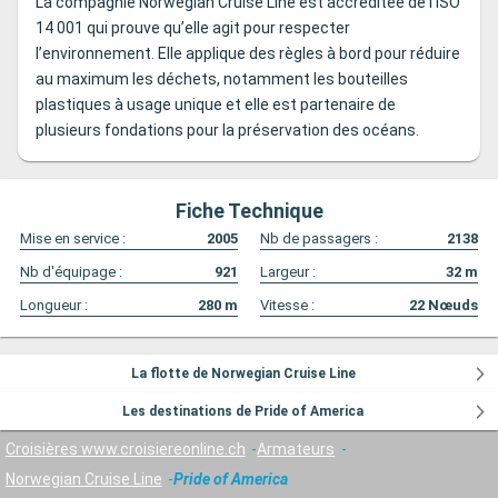
La compagnie Norwegian Cruise Line est accréditée de l’ISO
14 001 qui prouve qu’elle agit pour respecter
l’environnement. Elle applique des règles à bord pour réduire
au maximum les déchets, notamment les bouteilles
plastiques à usage unique et elle est partenaire de
plusieurs fondations pour la préservation des océans.
Fiche Technique
Mise en service :
2005
Nb de passagers :
2138
Nb d'équipage :
921
Largeur :
32
m
Longueur :
280
m
Vitesse :
22
Nœuds
La flotte de Norwegian Cruise Line
Les destinations de Pride of America
Croisières www.croisiereonline.ch
Armateurs
Norwegian Cruise Line
Pride of America