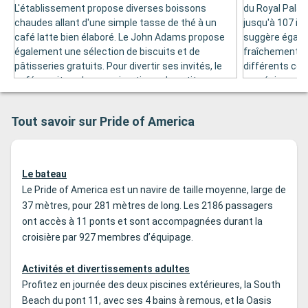
L'établissement propose diverses boissons
du Royal Palace
chaudes allant d'une simple tasse de thé à un
jusqu'à 107 in
café latte bien élaboré. Le John Adams propose
suggère égale
également une sélection de biscuits et de
fraîchement in
pâtisseries gratuits. Pour divertir ses invités, le
différents cock
café reçoit quelques animations, de petits
apprécier une 
concerts et des jeux-concours entre autres.
Tout savoir sur Pride of America
Le bateau
Le Pride of America est un navire de taille moyenne, large de
37 mètres, pour 281 mètres de long. Les 2186 passagers
ont accès à 11 ponts et sont accompagnées durant la
croisière par 927 membres d’équipage.
Activités et divertissements adultes
Profitez en journée des deux piscines extérieures, la South
Beach du pont 11, avec ses 4 bains à remous, et la Oasis