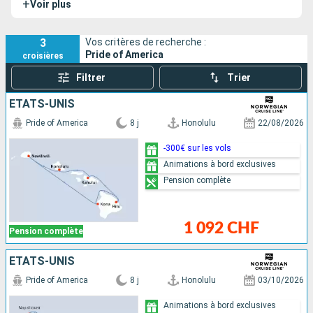
+
Voir plus
l’année, et à bord l’ambiance et la culture américaines sont
mises en avant.
3
Vos critères de recherche :
Pride of America
croisières
Filtrer
Trier
ÉTATS-UNIS
Pride of America
8 j
Honolulu
22/08/2026
-300€ sur les vols
Animations à bord exclusives
Pension complète
1 092 CHF
Pension complète
ÉTATS-UNIS
Pride of America
8 j
Honolulu
03/10/2026
Animations à bord exclusives