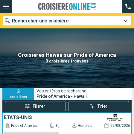
Rechercher une croisière
Nos destinations
Croisières Hawaii sur Pride of America
3 croisières trouvées
Mois de départ
Ports
Compagnies
3
Vos critères de recherche :
Rechercher
Pride of America - Hawaii
croisières
Filtrer
Trier
ÉTATS-UNIS
Pride of America
8 j
Honolulu
22/08/2026