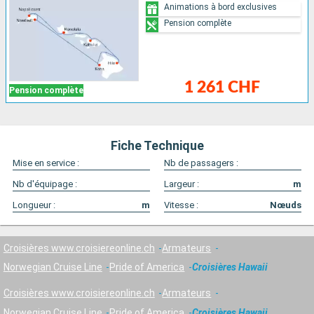
Animations à bord exclusives
Pension complète
1 261 CHF
Pension complète
Fiche Technique
Mise en service :
Nb de passagers :
Nb d'équipage :
Largeur :
m
Longueur :
m
Vitesse :
Nœuds
Croisières www.croisiereonline.ch
Armateurs
Norwegian Cruise Line
Pride of America
Croisières Hawaii
Croisières www.croisiereonline.ch
Armateurs
Norwegian Cruise Line
Pride of America
Croisières Hawaii