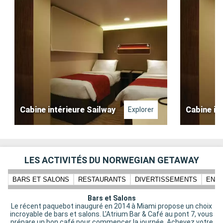
Cabine intérieure Sailway
Cabine in
Explorer
LES ACTIVITÉS DU NORWEGIAN GETAWAY
BARS ET SALONS
RESTAURANTS
DIVERTISSEMENTS
ENFA
Bars et Salons
Le récent paquebot inauguré en 2014 à Miami propose un choix
incroyable de bars et salons. L'Atrium Bar & Café au pont 7, vous
prépare un bon café pour commencer la journée. Achevez votre