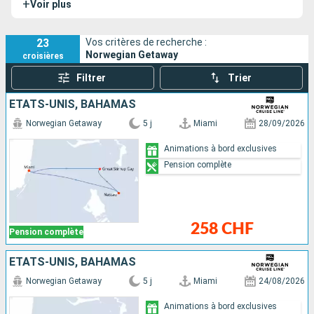
+
Voir plus
en 2014 et rénové en 2019, il possède de belles
infrastructures de loisirs.
23
Vos critères de recherche :
Norwegian Getaway
croisières
Filtrer
Trier
ÉTATS-UNIS, BAHAMAS
Norwegian Getaway
5 j
Miami
28/09/2026
Animations à bord exclusives
Pension complète
258 CHF
Pension complète
ÉTATS-UNIS, BAHAMAS
Norwegian Getaway
5 j
Miami
24/08/2026
Animations à bord exclusives