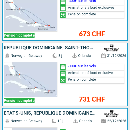
-300€ sur les vols
Animations à bord exclusives
Pension complète
673 CHF
Pension complète
RÉPUBLIQUE DOMINICAINE, SAINT-THOMAS, TORTOLA, BAHAMAS, ÉTATS-UNIS
Norwegian Getaway
8 j
Orlando
31/12/2026
-300€ sur les vols
Animations à bord exclusives
Pension complète
731 CHF
Pension complète
ÉTATS-UNIS, RÉPUBLIQUE DOMINICAINE, PORTO RICO, SAINT-MARTIN, SAINT-THOMAS, TORTOLA, BAHAMAS
Norwegian Getaway
10 j
Orlando
22/12/2026