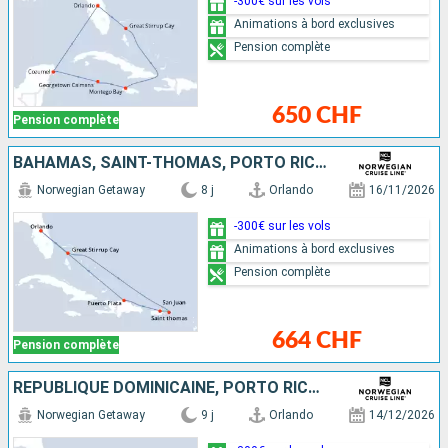
-300€ sur les vols
Animations à bord exclusives
Pension complète
650 CHF
Pension complète
BAHAMAS, SAINT-THOMAS, PORTO RICO, RÉPUBLIQUE DOMINICAINE, ÉTATS-UNIS
Norwegian Getaway
8 j
Orlando
16/11/2026
-300€ sur les vols
Animations à bord exclusives
Pension complète
664 CHF
Pension complète
RÉPUBLIQUE DOMINICAINE, PORTO RICO, TORTOLA, SAINT-THOMAS, BAHAMAS, ÉTATS-UNIS
Norwegian Getaway
9 j
Orlando
14/12/2026