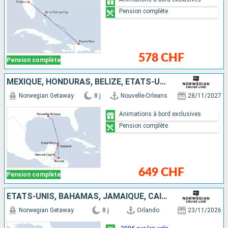
Pension complète
578 CHF
Pension complète
MEXIQUE, HONDURAS, BELIZE, ÉTATS-UNIS
Norwegian Getaway
8 j
Nouvelle-Orleans
28/11/2027
Animations à bord exclusives
Pension complète
649 CHF
Pension complète
ÉTATS-UNIS, BAHAMAS, JAMAÏQUE, CAÏMANS (ÎLES), MEXIQUE
Norwegian Getaway
8 j
Orlando
23/11/2026