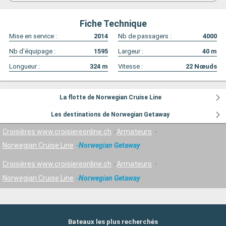
Fiche Technique
Mise en service :
2014
Nb de passagers :
4000
Nb d'équipage :
1595
Largeur :
40
m
Longueur :
324
m
Vitesse :
22
Nœuds
La flotte de Norwegian Cruise Line
Les destinations de Norwegian Getaway
Croisières www.croisiereonline.ch
Armateurs
Norwegian Cruise Line
Norwegian Getaway
Croisières www.croisiereonline.ch
Armateurs
Norwegian Cruise Line
Norwegian Getaway
Bateaux les plus recherchés