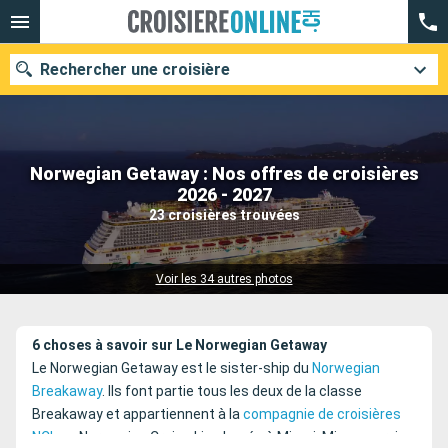
Rechercher une croisière
Norwegian Getaway : Nos offres de croisières
Nos destinations
2026 - 2027
23 croisières trouvées
Mois de départ
Ports
Compagnies
Voir les 34 autres photos
Rechercher
6 choses à savoir sur Le Norwegian Getaway
Le Norwegian Getaway est le sister-ship du
Norwegian
Breakaway
. Ils font partie tous les deux de la classe
Breakaway et appartiennent à la
compagnie de croisières
NCL
ou Norwegian Cruise Line basée à Miami. Mis en service