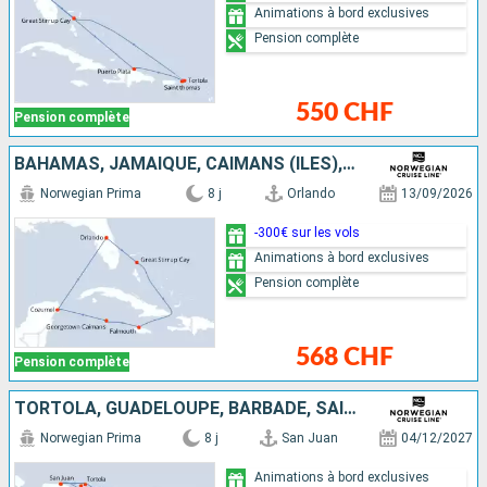
Animations à bord exclusives
Pension complète
550 CHF
Pension complète
BAHAMAS, JAMAÏQUE, CAÏMANS (ÎLES), MEXIQUE, ÉTATS-UNIS
Norwegian Prima
8 j
Orlando
13/09/2026
-300€ sur les vols
Animations à bord exclusives
Pension complète
568 CHF
Pension complète
TORTOLA, GUADELOUPE, BARBADE, SAINTE-LUCIE, SAINT-THOMAS, SAINT-MARTIN, PORTO RICO
Norwegian Prima
8 j
San Juan
04/12/2027
Animations à bord exclusives