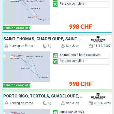
Pension complète
998 CHF
Pension complète
SAINT-THOMAS, GUADELOUPE, SAINT-MARTIN, BARBADE, TORTOLA, PORTO RICO
Norwegian Prima
8 j
San Juan
11/12/2027
Animations à bord exclusives
Pension complète
998 CHF
Pension complète
PORTO RICO, TORTOLA, GUADELOUPE, BARBADE, SAINTE-LUCIE, SAINT-MARTIN, SAINT-THOMAS
Norwegian Prima
8 j
San Juan
08/01/2028
-300€ sur les vols