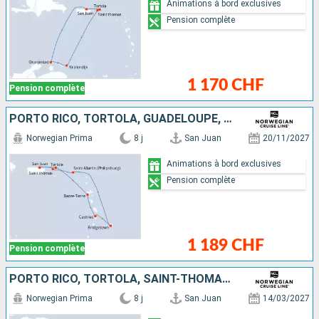
Animations à bord exclusives
Pension complète
1 170 CHF
Pension complète
PORTO RICO, TORTOLA, GUADELOUPE, SAINTE-LUCIE, BARBADE, SAINT-MARTIN, SAINT-THOMAS
Norwegian Prima
8 j
San Juan
20/11/2027
Animations à bord exclusives
Pension complète
1 189 CHF
Pension complète
PORTO RICO, TORTOLA, SAINT-THOMAS, ARUBA
Norwegian Prima
8 j
San Juan
14/03/2027