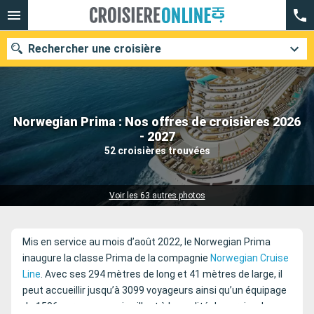
Rechercher une croisière
Norwegian Prima : Nos offres de croisières 2026
Nos destinations
- 2027
52 croisières trouvées
Mois de départ
Ports
Compagnies
Voir les 63 autres photos
Rechercher
Mis en service au mois d’août 2022, le Norwegian Prima
inaugure la classe Prima de la compagnie
Norwegian Cruise
Line
. Avec ses 294 mètres de long et 41 mètres de large, il
peut accueillir jusqu’à 3099 voyageurs ainsi qu’un équipage
de 1506 personnes qui veillent à la qualité du service. Le