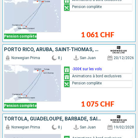
Pension complète
1 061 CHF
Pension complète
PORTO RICO, ARUBA, SAINT-THOMAS, TORTOLA
Norwegian Prima
8 j
San Juan
20/12/2026
-300€ sur les vols
Animations à bord exclusives
Pension complète
1 075 CHF
Pension complète
TORTOLA, GUADELOUPE, BARBADE, SAINT-MARTIN, SAINT-THOMAS, PORTO RICO
Norwegian Prima
8 j
San Juan
19/02/2028