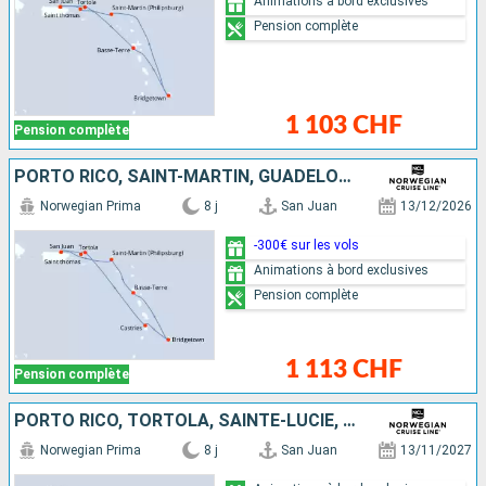
Animations à bord exclusives
Pension complète
1 103 CHF
Pension complète
PORTO RICO, SAINT-MARTIN, GUADELOUPE, BARBADE, SAINTE-LUCIE, TORTOLA, SAINT-THOMAS
Norwegian Prima
8 j
San Juan
13/12/2026
-300€ sur les vols
Animations à bord exclusives
Pension complète
1 113 CHF
Pension complète
PORTO RICO, TORTOLA, SAINTE-LUCIE, BARBADE, GUADELOUPE, SAINT-MARTIN, SAINT-THOMAS
Norwegian Prima
8 j
San Juan
13/11/2027