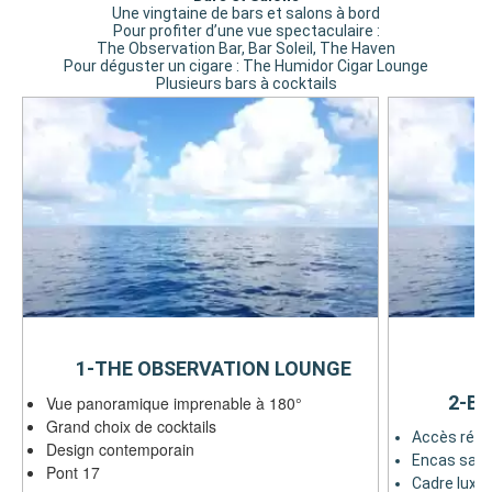
Une vingtaine de bars et salons à bord
Pour profiter d’une vue spectaculaire :
The Observation Bar, Bar Soleil, The Haven
Pour déguster un cigare : The Humidor Cigar Lounge
Plusieurs bars à cocktails
1-THE OBSERVATION LOUNGE
2-BA
Vue panoramique imprenable à 180°
Grand choix de cocktails
Accès rése
Design contemporain
Encas salé
Pont 17
Cadre luxu