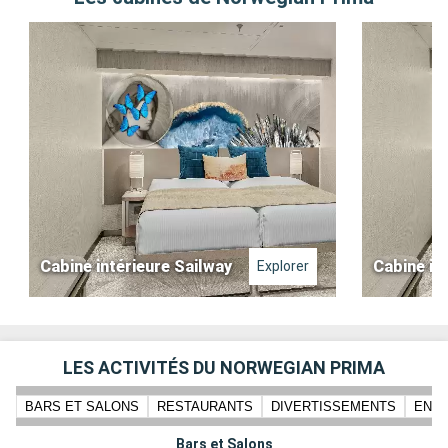
Cabine intérieure Sailway
Cabine in
Explorer
LES ACTIVITÉS DU NORWEGIAN PRIMA
BARS ET SALONS
RESTAURANTS
DIVERTISSEMENTS
ENFA
Bars et Salons