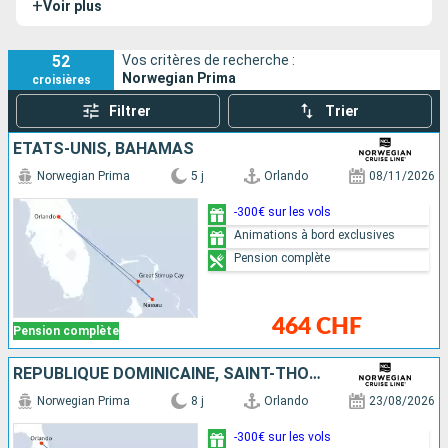
+
Voir plus
Norwegian Prima est conçu pour offrir une expérience de
croisière maritime
associant confort, divertissements
captivants et une offre de restauration savoureuse et
52
Vos critères de recherche :
Norwegian Prima
croisières
variée, le Norwegian Prima. Il possède un sister-ship, le
Norwegian Viva
.
Filtrer
Trier
ÉTATS-UNIS, BAHAMAS
Norwegian Prima
5 j
Orlando
08/11/2026
-300€ sur les vols
Animations à bord exclusives
Pension complète
464 CHF
Pension complète
RÉPUBLIQUE DOMINICAINE, SAINT-THOMAS, TORTOLA, BAHAMAS, ÉTATS-UNIS
Norwegian Prima
8 j
Orlando
23/08/2026
-300€ sur les vols