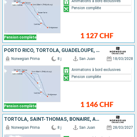
Animations à bord exclusives
Pension complète
1 127 CHF
Pension complète
PORTO RICO, TORTOLA, GUADELOUPE, SAINT-MARTIN, BARBADE, SAINTE-LUCIE, SAINT-THOMAS
Norwegian Prima
8 j
San Juan
18/03/2028
Animations à bord exclusives
Pension complète
1 146 CHF
Pension complète
TORTOLA, SAINT-THOMAS, BONAIRE, ARUBA, PORTO RICO
Norwegian Prima
8 j
San Juan
28/03/2027