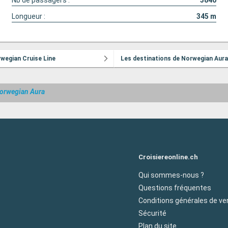
Nb de passagers :
3840
Longueur :
345
m
rwegian Cruise Line
Les destinations de Norwegian Aura
orwegian Aura
Croisiereonline.ch
Qui sommes-nous ?
Questions fréquentes
Conditions générales de ve
Sécurité
Plan du site