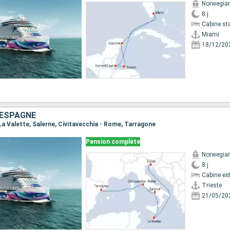
Norwegia
8 j
Cabine st
Miami
18/12/20
, ESPAGNE
, La Valette, Salerne, Civitavecchia - Rome, Tarragone
Pension complète
Norwegia
8 j
Cabine ext
Trieste
21/05/20