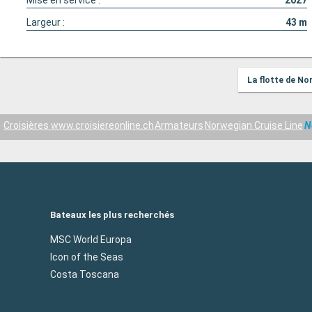
Mise en service :
2027
Largeur :
43
m
La flotte de No
Croisières www.croisiereonline.ch
Armateurs
Norwegian Cruise Line
N
Bateaux les plus recherchés
MSC World Europa
Icon of the Seas
Costa Toscana