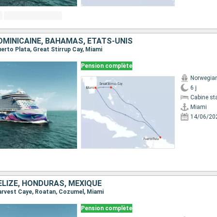
OMINICAINE, BAHAMAS, ÉTATS-UNIS
Puerto Plata, Great Stirrup Cay, Miami
Pension complète
Norwegia
6 j
Cabine st
Miami
14/06/20
ELIZE, HONDURAS, MEXIQUE
 Harvest Caye, Roatan, Cozumel, Miami
Pension complète