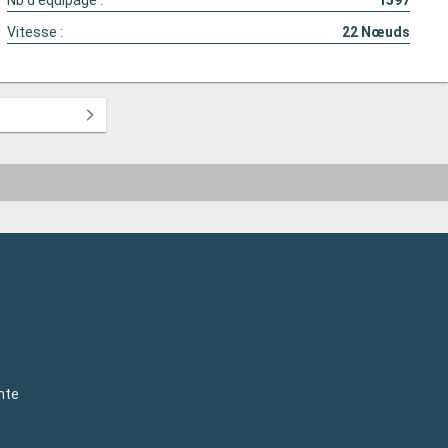
Nb d'équipage :
1597
Vitesse :
22
Nœuds
nte