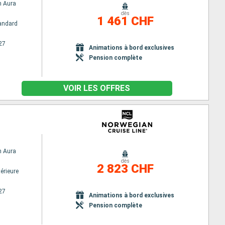
n Aura
dès
1 461 CHF
andard
27
Animations à bord exclusives
Pension complète
VOIR LES OFFRES
n Aura
dès
2 823 CHF
érieure
27
Animations à bord exclusives
Pension complète