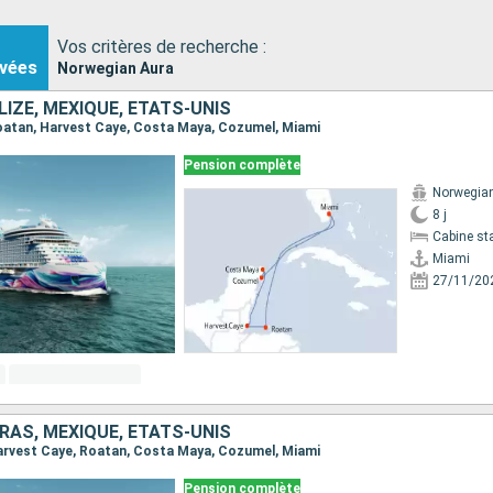
Vos critères de recherche :
vées
Norwegian Aura
IZE, MEXIQUE, ÉTATS-UNIS
 Roatan, Harvest Caye, Costa Maya, Cozumel, Miami
Pension complète
Norwegia
8 j
Cabine st
Miami
27/11/20
RAS, MEXIQUE, ÉTATS-UNIS
 Harvest Caye, Roatan, Costa Maya, Cozumel, Miami
Pension complète