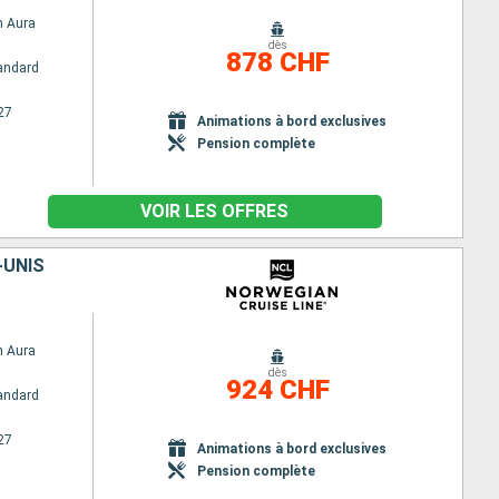
n Aura
dès
878 CHF
andard
27
Animations à bord exclusives
Pension complète
VOIR LES OFFRES
-UNIS
n Aura
dès
924 CHF
andard
27
Animations à bord exclusives
Pension complète