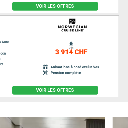
VOIR LES OFFRES
n Aura
dès
3 914 CHF
lcon
e
27
Animations à bord exclusives
Pension complète
VOIR LES OFFRES