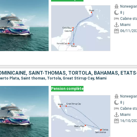
Norwegia
8 j
Cabine st
Miami
06/11/20
OMINICAINE, SAINT-THOMAS, TORTOLA, BAHAMAS, ÉTATS
Puerto Plata, Saint thomas, Tortola, Great Stirrup Cay, Miami
Pension complète
Norwegia
8 j
Cabine st
Miami
16/10/20