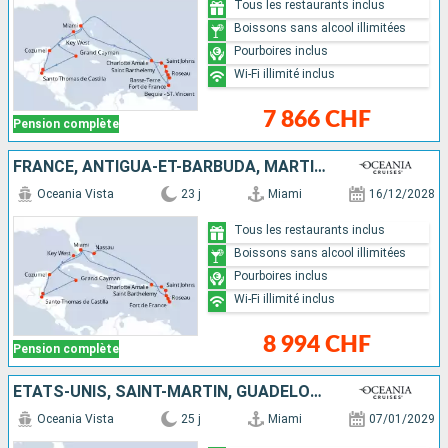
Tous les restaurants inclus
Boissons sans alcool illimitées
Pourboires inclus
Wi-Fi illimité inclus
7 866 CHF
Pension complète
FRANCE, ANTIGUA-ET-BARBUDA, MARTINIQUE, DOMINIQUE, GUADELOUPE, BAHAMAS, ÉTATS-UNIS, CAÏMANS (ÎLES), GUATEMALA, BELIZE, MEXIQUE
Oceania Vista
23 j
Miami
16/12/2028
Tous les restaurants inclus
Boissons sans alcool illimitées
Pourboires inclus
Wi-Fi illimité inclus
8 994 CHF
Pension complète
ÉTATS-UNIS, SAINT-MARTIN, GUADELOUPE, ARUBA, COLOMBIE, PANAMA, COSTA RICA, CAÏMANS (ÎLES), JAMAÏQUE, RÉPUBLIQUE DOMINICAINE, SAINT VINCENT-ET-LES-GRENADINES, PORTO RICO
Oceania Vista
25 j
Miami
07/01/2029