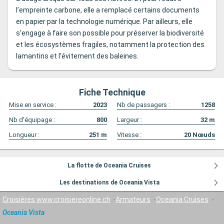
l’empreinte carbone, elle a remplacé certains documents
en papier par la technologie numérique. Par ailleurs, elle
s’engage à faire son possible pour préserver la biodiversité
et les écosystèmes fragiles, notamment la protection des
lamantins et l’évitement des baleines.
Fiche Technique
Mise en service :
2023
Nb de passagers :
1258
Nb d'équipage :
800
Largeur :
32
m
Longueur :
251
m
Vitesse :
20
Nœuds
La flotte de Oceania Cruises
Les destinations de Oceania Vista
Croisières www.croisiereonline.ch
Armateurs
Oceania Cruises
Oceania Vista