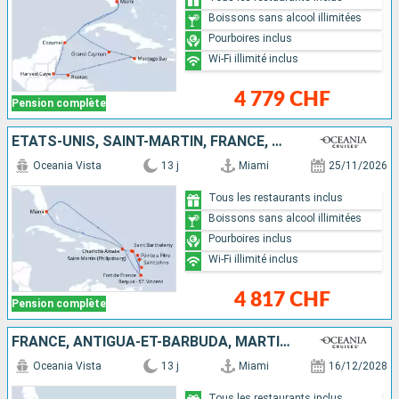
Boissons sans alcool illimitées
Pourboires inclus
Wi-Fi illimité inclus
4 779 CHF
Pension complète
ÉTATS-UNIS, SAINT-MARTIN, FRANCE, MARTINIQUE, GUADELOUPE, ANTIGUA-ET-BARBUDA, SAINT VINCENT-ET-LES-GRENADINES
Oceania Vista
13 j
Miami
25/11/2026
Tous les restaurants inclus
Boissons sans alcool illimitées
Pourboires inclus
Wi-Fi illimité inclus
4 817 CHF
Pension complète
FRANCE, ANTIGUA-ET-BARBUDA, MARTINIQUE, DOMINIQUE, GUADELOUPE, BAHAMAS, ÉTATS-UNIS
Oceania Vista
13 j
Miami
16/12/2028
Tous les restaurants inclus