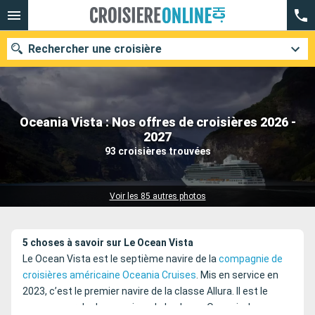
Rechercher une croisière
Oceania Vista : Nos offres de croisières 2026 -
Nos destinations
2027
93 croisières trouvées
Mois de départ
Ports
Compagnies
Voir les 85 autres photos
Rechercher
5 choses à savoir sur Le Ocean Vista
Le Ocean Vista est le septième navire de la
compagnie de
croisières américaine Oceania Cruises
. Mis en service en
2023, c’est le premier navire de la classe Allura. Il est le
successeur de deux navires de la classe Oceania, le