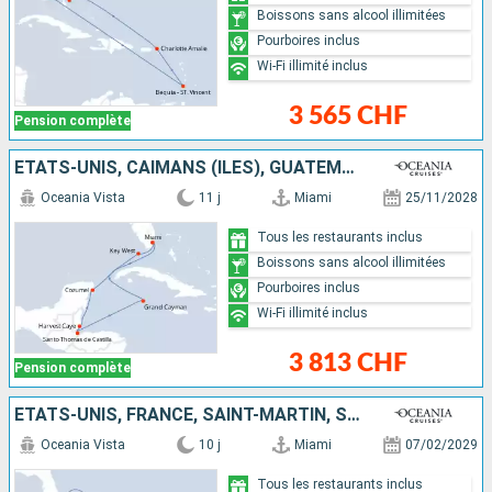
Boissons sans alcool illimitées
Pourboires inclus
Wi-Fi illimité inclus
3 565 CHF
Pension complète
ÉTATS-UNIS, CAÏMANS (ÎLES), GUATEMALA, BELIZE, MEXIQUE
Oceania Vista
11 j
Miami
25/11/2028
Tous les restaurants inclus
Boissons sans alcool illimitées
Pourboires inclus
Wi-Fi illimité inclus
3 813 CHF
Pension complète
ÉTATS-UNIS, FRANCE, SAINT-MARTIN, SAINT VINCENT-ET-LES-GRENADINES
Oceania Vista
10 j
Miami
07/02/2029
Tous les restaurants inclus