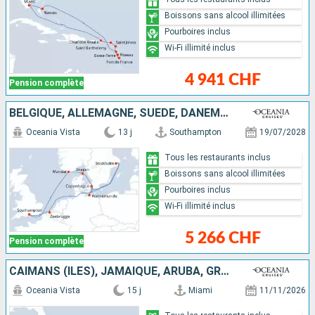
Boissons sans alcool illimitées
Pourboires inclus
Wi-Fi illimité inclus
4 941 CHF
Pension complète
BELGIQUE, ALLEMAGNE, SUÈDE, DANEMARK, NORVÈGE, ROYAUME-UNI
Oceania Vista
13 j
Southampton
19/07/2028
Tous les restaurants inclus
Boissons sans alcool illimitées
Pourboires inclus
Wi-Fi illimité inclus
5 266 CHF
Pension complète
CAÏMANS (ÎLES), JAMAÏQUE, ARUBA, GRENADE, BARBADE, SAINTE-LUCIE, GUADELOUPE, ÉTATS-UNIS
Oceania Vista
15 j
Miami
11/11/2026