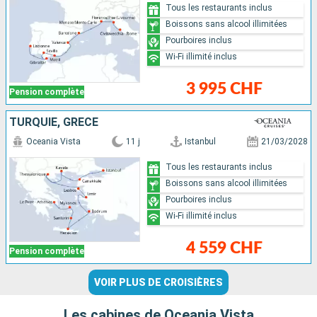
Tous les restaurants inclus
Boissons sans alcool illimitées
Pourboires inclus
Wi-Fi illimité inclus
3 995 CHF
Pension complète
TURQUIE, GRÈCE
Oceania Vista
11 j
Istanbul
21/03/2028
Tous les restaurants inclus
Boissons sans alcool illimitées
Pourboires inclus
Wi-Fi illimité inclus
4 559 CHF
Pension complète
VOIR PLUS DE CROISIÈRES
Les cabines de Oceania Vista