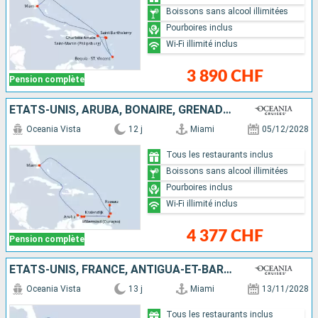
Boissons sans alcool illimitées
Pourboires inclus
Wi-Fi illimité inclus
3 890 CHF
Pension complète
ÉTATS-UNIS, ARUBA, BONAIRE, GRENADE, DOMINIQUE, SAINT VINCENT-ET-LES-GRENADINES
Oceania Vista
12 j
Miami
05/12/2028
Tous les restaurants inclus
Boissons sans alcool illimitées
Pourboires inclus
Wi-Fi illimité inclus
4 377 CHF
Pension complète
ÉTATS-UNIS, FRANCE, ANTIGUA-ET-BARBUDA, MARTINIQUE, DOMINIQUE, GUADELOUPE, SAINT VINCENT-ET-LES-GRENADINES
Oceania Vista
13 j
Miami
13/11/2028
Tous les restaurants inclus