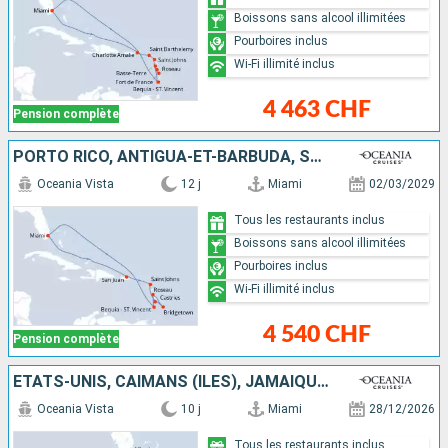
Boissons sans alcool illimitées
Pourboires inclus
Wi-Fi illimité inclus
4 463 CHF
Pension complète
PORTO RICO, ANTIGUA-ET-BARBUDA, SAINTE-LUCIE, BARBADE, DOMINIQUE, SAINT VINCENT-ET-LES-GRENADINES, ÉTATS-UNIS
Oceania Vista
12 j
Miami
02/03/2029
Tous les restaurants inclus
Boissons sans alcool illimitées
Pourboires inclus
Wi-Fi illimité inclus
4 540 CHF
Pension complète
ÉTATS-UNIS, CAÏMANS (ÎLES), JAMAÏQUE, HONDURAS, BELIZE, MEXIQUE
Oceania Vista
10 j
Miami
28/12/2026
Tous les restaurants inclus