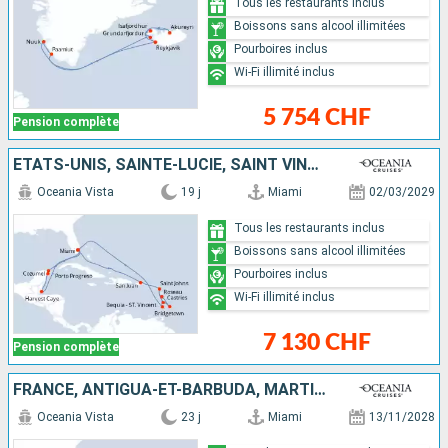
Tous les restaurants inclus
Boissons sans alcool illimitées
Pourboires inclus
Wi-Fi illimité inclus
5 754 CHF
Pension complète
ÉTATS-UNIS, SAINTE-LUCIE, SAINT VINCENT-ET-LES-GRENADINES, BELIZE, ANTIGUA-ET-BARBUDA, PORTO RICO, DOMINIQUE, MEXIQUE, BARBADE
Oceania Vista
19 j
Miami
02/03/2029
Tous les restaurants inclus
Boissons sans alcool illimitées
Pourboires inclus
Wi-Fi illimité inclus
7 130 CHF
Pension complète
FRANCE, ANTIGUA-ET-BARBUDA, MARTINIQUE, DOMINIQUE, GUADELOUPE, SAINT VINCENT-ET-LES-GRENADINES, CAÏMANS (ÎLES), GUATEMALA, BELIZE, MEXIQUE, ÉTATS-UNIS
Oceania Vista
23 j
Miami
13/11/2028