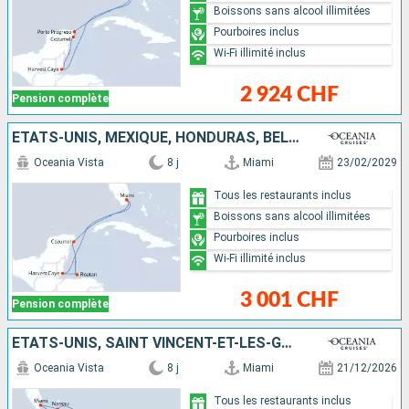
Boissons sans alcool illimitées
Pourboires inclus
Wi-Fi illimité inclus
2 924 CHF
Pension complète
ÉTATS-UNIS, MEXIQUE, HONDURAS, BELIZE
Oceania Vista
8 j
Miami
23/02/2029
Tous les restaurants inclus
Boissons sans alcool illimitées
Pourboires inclus
Wi-Fi illimité inclus
3 001 CHF
Pension complète
ÉTATS-UNIS, SAINT VINCENT-ET-LES-GRENADINES, BAHAMAS
Oceania Vista
8 j
Miami
21/12/2026
Tous les restaurants inclus