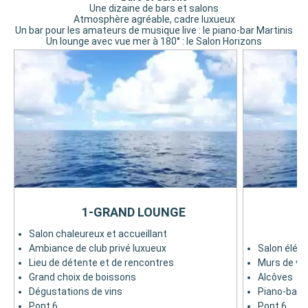
Une dizaine de bars et salons
Atmosphère agréable, cadre luxueux
Un bar pour les amateurs de musique live : le piano-bar Martinis
Un lounge avec vue mer à 180° : le Salon Horizons
1-GRAND LOUNGE
Salon chaleureux et accueillant
Ambiance de club privé luxueux
Salon élég
Lieu de détente et de rencontres
Murs de verr
Grand choix de boissons
Alcôves
Dégustations de vins
Piano-bar
Pont 6
Pont 6