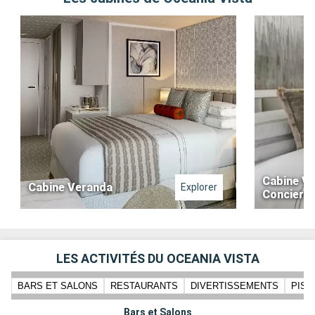
Cabine V
Cabine Veranda
Explorer
Concierg
LES ACTIVITÉS DU OCEANIA VISTA
BARS ET SALONS
RESTAURANTS
DIVERTISSEMENTS
PISC
Bars et Salons