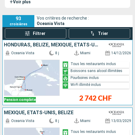
+
Voir plus
Nautica
et le
Marina
. Son navire jumeau est l'
Allura
.
93
Vos critères de recherche :
Oceania Vista
croisières
Filtrer
Trier
HONDURAS, BELIZE, MEXIQUE, ÉTATS-UNIS
Oceania Vista
8 j
Miami
14/12/2026
Tous les restaurants inclus
Boissons sans alcool illimitées
Pourboires inclus
Wi-Fi illimité inclus
2 742 CHF
Pension complète
MEXIQUE, ÉTATS-UNIS, BELIZE
Oceania Vista
8 j
Miami
13/03/2029
Tous les restaurants inclus