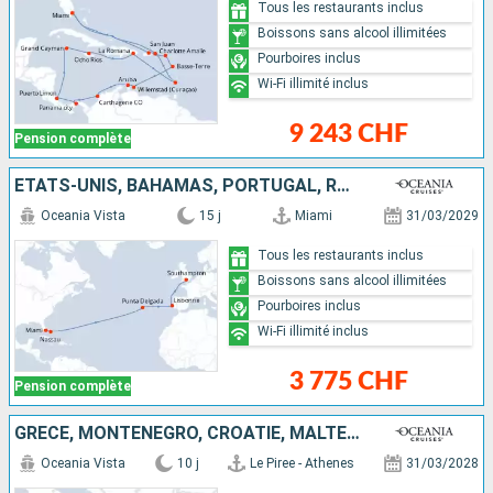
Tous les restaurants inclus
Boissons sans alcool illimitées
Pourboires inclus
Wi-Fi illimité inclus
9 243 CHF
Pension complète
ÉTATS-UNIS, BAHAMAS, PORTUGAL, ROYAUME-UNI
Oceania Vista
15 j
Miami
31/03/2029
Tous les restaurants inclus
Boissons sans alcool illimitées
Pourboires inclus
Wi-Fi illimité inclus
3 775 CHF
Pension complète
GRÈCE, MONTÉNÉGRO, CROATIE, MALTE, ITALIE
Oceania Vista
10 j
Le Piree - Athenes
31/03/2028