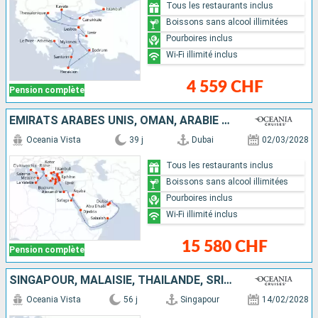
Tous les restaurants inclus
Boissons sans alcool illimitées
Pourboires inclus
Wi-Fi illimité inclus
4 559 CHF
Pension complète
EMIRATS ARABES UNIS, OMAN, ARABIE SAOUDITE, JORDANIE, EGYPTE, TURQUIE, GRÈCE, MONTÉNÉGRO, CROATIE, MALTE, ITALIE
Oceania Vista
39 j
Dubai
02/03/2028
Tous les restaurants inclus
Boissons sans alcool illimitées
Pourboires inclus
Wi-Fi illimité inclus
15 580 CHF
Pension complète
SINGAPOUR, MALAISIE, THAÏLANDE, SRI LANKA, INDE, EMIRATS ARABES UNIS, OMAN, ARABIE SAOUDITE, JORDANIE, EGYPTE, TURQUIE, GRÈCE, MONTÉNÉGRO, CROATIE, MALTE, ITALIE
Oceania Vista
56 j
Singapour
14/02/2028