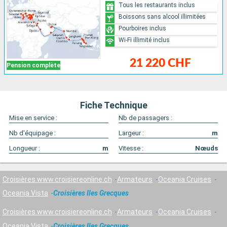
Tous les restaurants inclus
Boissons sans alcool illimitées
Pourboires inclus
Wi-Fi illimité inclus
21 220 CHF
Pension complète
Fiche Technique
Mise en service :
Nb de passagers :
Nb d'équipage :
Largeur :
m
Longueur :
m
Vitesse :
Nœuds
Croisières www.croisiereonline.ch
Armateurs
Oceania Cruises
Oceania Vista
Croisières Iles Grecques
Croisières www.croisiereonline.ch
Armateurs
Oceania Cruises
Oceania Vista
Croisières Iles Grecques