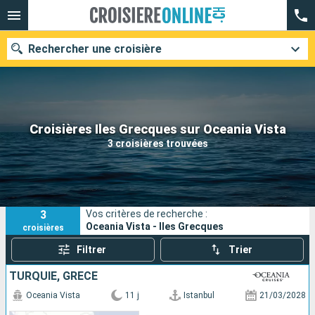
Rechercher une croisière
Nos destinations
Croisières Iles Grecques sur Oceania Vista
3 croisières trouvées
Mois de départ
Ports
Compagnies
3
Vos critères de recherche :
Rechercher
Oceania Vista - Iles Grecques
croisières
Filtrer
Trier
TURQUIE, GRÈCE
Oceania Vista
11 j
Istanbul
21/03/2028