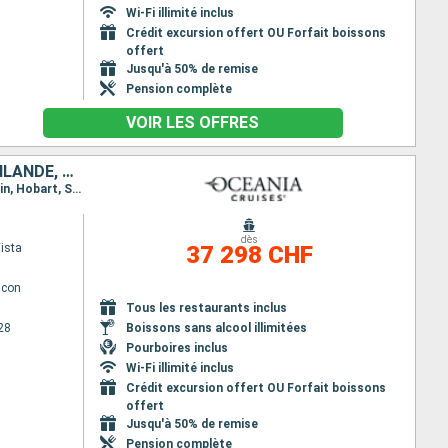
Wi-Fi illimité inclus
Crédit excursion offert OU Forfait boissons
offert
Jusqu'à 50% de remise
Pension complète
VOIR LES OFFRES
NOUVELLE-ZÉLANDE, AUSTRALIE, INDONÉSIE, SINGAPOUR, MALAISIE, THAÏLANDE, SRI LANKA, INDE, EMIRATS ARABES UNIS, OMAN, ARABIE SAOUDITE, JORDANIE, EGYPTE, TURQUIE, GRÈCE, MONTÉNÉGRO, CROATIE, MALTE, ITALI
Itinéraire : Auckland, Tauranga, Gisborne, Napier, Wellington, Picton, Christchurch, Timaru, Dunedin, Hobart, Sydney, Eden, Burnie - Tasmanie, Philip Island, Melbourne, Penneshaw, Adelaide, Albany, Perth, Komodo, Benoa, Lombok, Bali, Surabaya, Semarang, Jakarta, Singapour, Port Klang, Penang, Langkawi, Phuket, Colombo, Cochin, Mumbai, Dubai, Abu Dhabi, Salaalah, Djedda, Aqaba, Safaga, Alexandrie, Ephèse, Istanbul, Canakkale, Kavala, Thessalonique, Lesbos, Izmir, Bodrum, Heraklion, Santorin, Mykonos, Le Piree - Athenes, Gythion, Igoumenitsa, Kotor, Dubrovnik, La Valette, Messine, Salerne, Civitavecchia - Rome
dès
ista
37 298 CHF
lcon
Tous les restaurants inclus
28
Boissons sans alcool illimitées
Pourboires inclus
Wi-Fi illimité inclus
Crédit excursion offert OU Forfait boissons
offert
Jusqu'à 50% de remise
Pension complète