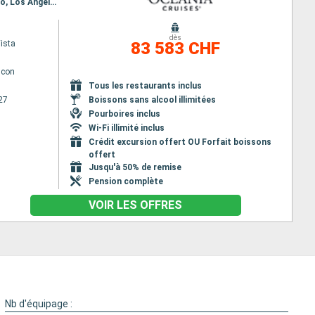
Itinéraire : Miami, Grand Cayman, Carthagene CO, Puerto Quetzal, Acapulco, Manzanillo, San Diego, Los Angeles, Nawiliwili, Honolulu, Hilo, Kahului, Bora Bora, Raiatea, Moorea, Papeete, Huahine, Rarotonga, Pago Pago, Savusavu, Port Denarau, Fiji, Lautoka, Port Vila, Lifou, Noumea, Sydney, Mooloolaba, Whitsunday island, Cairns, Darwin, Komodo, Lombok, Benoa, Semarang, Jakarta, Singapour, Ko Samui, Sihanoukville, Laem Chabang, Ho Chi Minh-Ville, Hue, Hanoï, Hong Kong, Shanghai, Incheon, Nagasaki, Hiroshima, kochi, Kobe, Shimizu, Yokohama, Miyakojima, Taipei, Kaoshiung, Manille, Coron, Puerto Princesa, Kota Kinabalu, Singapour, Port Klang, Penang, Phuket, Galle, Male, Mumbai, Dubai, Abu Dhabi, Doha, Dubai, Salaalah, Djedda, Safaga, Aqaba, Sharm El Sheikh, Sokhna, Limassol, Rhodes, Ephèse, Le Piree - Athenes, Igoumenitsa, Bari, Zadar, Koper, Ravenne, Split, Dubrovnik, La Valette, Messine, Sorrente, Civitavecchia - Rome, Florence/Pise (Livourne), Monaco Monte-Carlo, Barcelone, Valence, Motril, Seville, Gibraltar, Lisbonne, Porto, La Corogne, Bilbao, Biarritz, Pauillac, Brest, St Helier, Le Havre, Southampton
dès
ista
83 583 CHF
lcon
Tous les restaurants inclus
27
Boissons sans alcool illimitées
Pourboires inclus
Wi-Fi illimité inclus
Crédit excursion offert OU Forfait boissons
offert
Jusqu'à 50% de remise
Pension complète
VOIR LES OFFRES
Nb d'équipage :