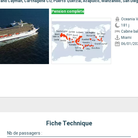
Pension complète
Oceania V
181 j
Cabine ba
Miami
06/01/20
Fiche Technique
Nb de passagers :