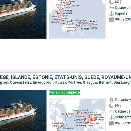
63 j
Cabine ba
Papeete
08/02/20
Pension complète
Oceania V
65 j
Cabine ba
Southamp
05/07/20