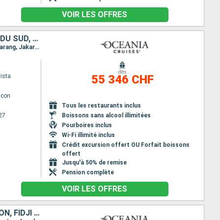
VOIR LES OFFRES
AUSTRALIE, INDONÉSIE, THAÏLANDE, CAMBODGE, VIETNAM, CHINE, CORÉE DU SUD, JAPON, TAÏWAN, PHILIPPINES, MALAISIE, SINGAPOUR, SRI LANKA, MALDIVES, INDE, EMIRATS ARABES UNIS, QATAR, OMAN, ARABIE SAOUDITE,
Itinéraire : Sydney, Mooloolaba, Whitsunday island, Cairns, Darwin, Komodo, Lombok, Benoa, Semarang, Jakarta, Singapour, Ko Samui, Sihanoukville, Laem Chabang, Ho Chi Minh-Ville, Hue, Hanoï, Hong Kong, Shanghai, Incheon, Nagasaki, Hiroshima, kochi, Kobe, Shimizu, Yokohama, Miyakojima, Taipei, Kaoshiung, Manille, Coron, Puerto Princesa, Kota Kinabalu, Singapour, Port Klang, Penang, Phuket, Galle, Male, Mumbai, Dubai, Abu Dhabi, Doha, Dubai, Salaalah, Djedda, Safaga, Aqaba, Sharm El Sheikh, Sokhna, Limassol, Rhodes, Ephèse, Le Piree - Athenes, Igoumenitsa, Bari, Zadar, Koper, Ravenne, Split, Dubrovnik, La Valette, Messine, Sorrente, Civitavecchia - Rome, Florence/Pise (Livourne), Monaco Monte-Carlo, Barcelone, Valence, Motril, Seville, Gibraltar, Lisbonne, Porto, La Corogne, Bilbao, Biarritz, Pauillac, Brest, St Helier, Le Havre, Southampton
dès
ista
55 346 CHF
lcon
Tous les restaurants inclus
27
Boissons sans alcool illimitées
Pourboires inclus
Wi-Fi illimité inclus
Crédit excursion offert OU Forfait boissons
offert
Jusqu'à 50% de remise
Pension complète
VOIR LES OFFRES
ESPAGNE, CORÉE DU SUD, ÎLES COOK, ITALIE, PHILIPPINES, MALAISIE, JAPON, FIDJI (ÎLES), MONACO, THAÏLANDE, MEXIQUE, ÉTATS-UNIS, CHYPRE, AUSTRALIE, EMIRATS ARABES UNIS, CHINE, FRANCE, GRÈCE, INDONÉSIE, C