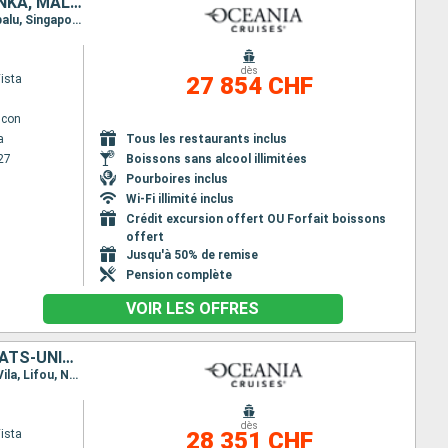
JAPON, TAÏWAN, PHILIPPINES, MALAISIE, SINGAPOUR, THAÏLANDE, SRI LANKA, MALDIVES, INDE, EMIRATS ARABES UNIS, QATAR, OMAN, ARABIE SAOUDITE, EGYPTE, JORDANIE, CHYPRE, TURQUIE, GRÈCE, SLOVÉNIE, ITALIE, CR
Itinéraire : Yokohama, Miyakojima, Taipei, Kaoshiung, Manille, Coron, Puerto Princesa, Kota Kinabalu, Singapour, Port Klang, Penang, Phuket, Galle, Male, Mumbai, Dubai, Abu Dhabi, Doha, Dubai, Salaalah, Djedda, Safaga, Aqaba, Sharm El Sheikh, Sokhna, Limassol, Rhodes, Ephèse, Le Piree - Athenes, Igoumenitsa, Bari, Zadar, Koper, Ravenne, Split, Dubrovnik, La Valette, Messine, Sorrente, Civitavecchia - Rome
dès
ista
27 854 CHF
lcon
a
Tous les restaurants inclus
27
Boissons sans alcool illimitées
Pourboires inclus
Wi-Fi illimité inclus
Crédit excursion offert OU Forfait boissons
offert
Jusqu'à 50% de remise
Pension complète
VOIR LES OFFRES
VIETNAM, INDONÉSIE, AUSTRALIE, CHINE, FRANCE, THAÏLANDE, JAPON, ÉTATS-UNIS, SINGAPOUR, ÎLES COOK, FIDJI (ÎLES), CORÉE DU SUD, NOUVELLE-CALÉDONIE, CAMBODGE, VANUATU
Itinéraire : Papeete, Huahine, Rarotonga, Pago Pago, Savusavu, Port Denarau, Fiji, Lautoka, Port Vila, Lifou, Noumea, Sydney, Mooloolaba, Whitsunday island, Cairns, Darwin, Komodo, Lombok, Benoa, Semarang, Jakarta, Singapour, Ko Samui, Sihanoukville, Laem Chabang, Ho Chi Minh-Ville, Hue, Hanoï, Hong Kong, Shanghai, Incheon, Nagasaki, Hiroshima, kochi, Kobe, Shimizu, Yokohama
dès
ista
28 351 CHF