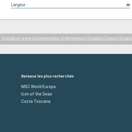
Largeur :
m
Croisières www.croisiereonline.ch
Armateurs
Oceania Cruises
Oceani
Bateaux les plus recherchés
MSC World Europa
Icon of the Seas
Costa Toscana