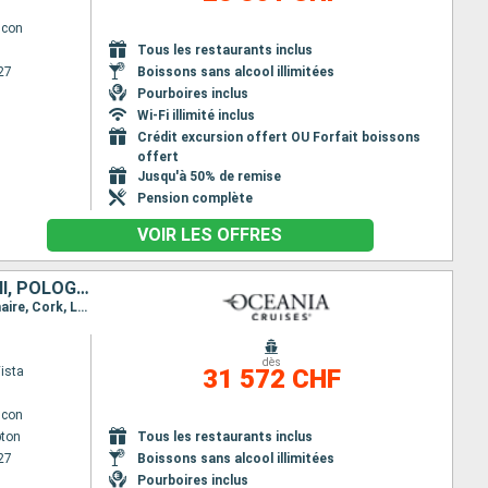
lcon
Tous les restaurants inclus
27
Boissons sans alcool illimitées
Pourboires inclus
Wi-Fi illimité inclus
Crédit excursion offert OU Forfait boissons
offert
Jusqu'à 50% de remise
Pension complète
VOIR LES OFFRES
CANADA, NORVÈGE, ISLANDE, ESTONIE, ÉTATS-UNIS, SUÈDE, ROYAUME-UNI, POLOGNE, FRANCE, LITUANIE, DANEMARK, LETTONIE, IRLANDE, GRÖENLAND, ALLEMAGNE, PAYS-BAS, FINLANDE, BELGIQUE
Itinéraire : Southampton, Queensferry, Invergordon, Fowey, Portree, Glasgow, Belfast, Dun Laoghaire, Cork, Le Havre, Londres, Zeebrugge, Amsterdam, Kristiansand, Oslo, Aarhus, Canal de Kiel, Helsingborg, Copenhague, Warnemunde, Ronne, Gdansk, Klaipeda, Liepaja, Riga, Tallinn, Helsinki, Stockholm, Visby, Ronne, Copenhague, Goteborg, Haugesund, Flaam, Bergen, Alesund, Djupivogur, Husavik, Isafjordhur, Reykjavik, Grundarfjordur, Paamiut, Nuuk, Corner Brook, Charlottetown, Sydney CA, Halifax, Boston, New York
dès
ista
31 572 CHF
lcon
ton
Tous les restaurants inclus
27
Boissons sans alcool illimitées
Pourboires inclus