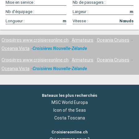
Mise en service :
Nb de passagers :
Nb d'équipage :
Largeur :
m
Longueur :
m
Vitesse :
Nœuds
Croisières www.croisiereonline.ch
Armateurs
Oceania Cruises
Oceania Vista
Croisières Nouvelle-Zélande
Croisières www.croisiereonline.ch
Armateurs
Oceania Cruises
Oceania Vista
Croisières Nouvelle-Zélande
Bateaux les plus recherchés
MSC World Europa
Icon of the Seas
Costa Toscana
Croisiereonline.ch