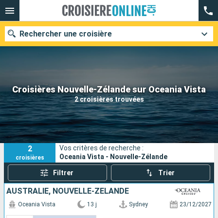
Rechercher une croisière
Nos destinations
Croisières Nouvelle-Zélande sur Oceania Vista
2 croisières trouvées
Mois de départ
Ports
Compagnies
2
Vos critères de recherche :
Rechercher
Oceania Vista - Nouvelle-Zélande
croisières
Filtrer
Trier
AUSTRALIE, NOUVELLE-ZÉLANDE
Oceania Vista
13 j
Sydney
23/12/2027