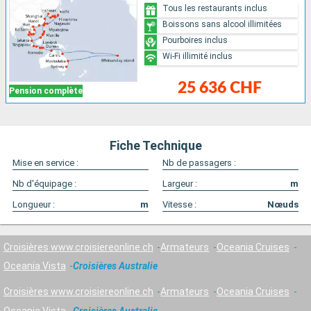
Tous les restaurants inclus
Boissons sans alcool illimitées
Pourboires inclus
Wi-Fi illimité inclus
25 636 CHF
Pension complète
Fiche Technique
Mise en service :
Nb de passagers :
Nb d'équipage :
Largeur :
m
Longueur :
m
Vitesse :
Nœuds
Croisières www.croisiereonline.ch
Armateurs
Oceania Cruises
Oceania Vista
Croisières Australie
Croisières www.croisiereonline.ch
Armateurs
Oceania Cruises
Oceania Vista
Croisières Australie