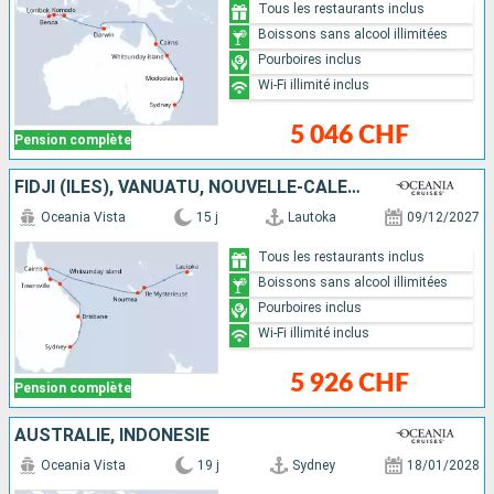
Tous les restaurants inclus
Boissons sans alcool illimitées
Pourboires inclus
Wi-Fi illimité inclus
5 046 CHF
Pension complète
FIDJI (ÎLES), VANUATU, NOUVELLE-CALÉDONIE, AUSTRALIE
Oceania Vista
15 j
Lautoka
09/12/2027
Tous les restaurants inclus
Boissons sans alcool illimitées
Pourboires inclus
Wi-Fi illimité inclus
5 926 CHF
Pension complète
AUSTRALIE, INDONÉSIE
Oceania Vista
19 j
Sydney
18/01/2028