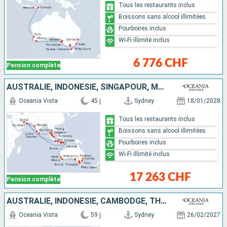
Tous les restaurants inclus
Boissons sans alcool illimitées
Pourboires inclus
Wi-Fi illimité inclus
6 776 CHF
Pension complète
AUSTRALIE, INDONÉSIE, SINGAPOUR, MALAISIE, THAÏLANDE, SRI LANKA, INDE, EMIRATS ARABES UNIS
Oceania Vista
45 j
Sydney
18/01/2028
Tous les restaurants inclus
Boissons sans alcool illimitées
Pourboires inclus
Wi-Fi illimité inclus
17 263 CHF
Pension complète
AUSTRALIE, INDONÉSIE, CAMBODGE, THAÏLANDE, VIETNAM, CHINE, CORÉE DU SUD, JAPON, TAÏWAN, PHILIPPINES, MALAISIE, SINGAPOUR
Oceania Vista
59 j
Sydney
26/02/2027