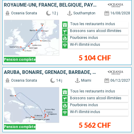
ROYAUME-UNI, FRANCE, BELGIQUE, PAYS-BAS, ALLEMAGNE, NORVÈGE, DANEMARK
Oceania Sonata
12 j
Southampton
16/08/2028
Tous les restaurants inclus
Boissons sans alcool illimitées
Pourboires inclus
Wi-Fi illimité inclus
5 104 CHF
Pension complète
ARUBA, BONAIRE, GRENADE, BARBADE, SAINTE-LUCIE, GUADELOUPE, SAINT VINCENT-ET-LES-GRENADINES, ÉTATS-UNIS
Oceania Sonata
14 j
Miami
06/12/2027
Tous les restaurants inclus
Boissons sans alcool illimitées
Pourboires inclus
Wi-Fi illimité inclus
5 562 CHF
Pension complète