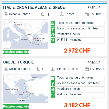
ITALIE, CROATIE, ALBANIE, GRÈCE
Oceania Sonata
8 j
Trieste
07/10/2027
Tous les restaurants inclus
Boissons sans alcool illimitées
Pourboires inclus
Wi-Fi illimité inclus
2 972 CHF
Pension complète
GRÈCE, TURQUIE
Oceania Sonata
8 j
Le Piree - Athenes
14/10/2027
Tous les restaurants inclus
Boissons sans alcool illimitées
Pourboires inclus
Wi-Fi illimité inclus
3 182 CHF
Pension complète