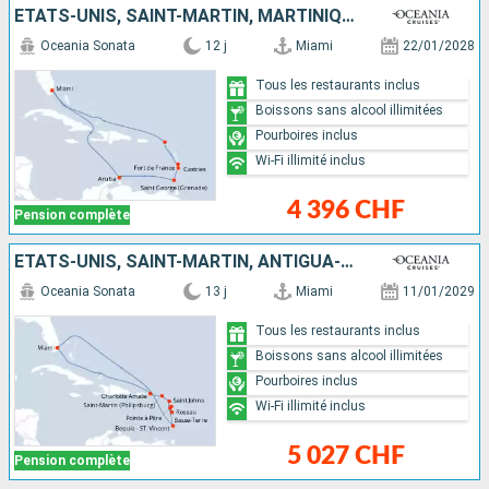
ÉTATS-UNIS, SAINT-MARTIN, MARTINIQUE, SAINTE-LUCIE, GRENADE, ARUBA
Oceania Sonata
12 j
Miami
22/01/2028
Tous les restaurants inclus
Boissons sans alcool illimitées
Pourboires inclus
Wi-Fi illimité inclus
4 396 CHF
Pension complète
ÉTATS-UNIS, SAINT-MARTIN, ANTIGUA-ET-BARBUDA, DOMINIQUE, GUADELOUPE, SAINT VINCENT-ET-LES-GRENADINES
Oceania Sonata
13 j
Miami
11/01/2029
Tous les restaurants inclus
Boissons sans alcool illimitées
Pourboires inclus
Wi-Fi illimité inclus
5 027 CHF
Pension complète