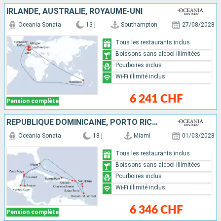
IRLANDE, AUSTRALIE, ROYAUME-UNI
Oceania Sonata
13 j
Southampton
27/08/2028
Tous les restaurants inclus
Boissons sans alcool illimitées
Pourboires inclus
Wi-Fi illimité inclus
6 241 CHF
Pension complète
RÉPUBLIQUE DOMINICAINE, PORTO RICO, GUADELOUPE, ANTIGUA-ET-BARBUDA, SAINT VINCENT-ET-LES-GRENADINES, MEXIQUE, HONDURAS, BELIZE, ÉTATS-UNIS
Oceania Sonata
18 j
Miami
01/03/2028
Tous les restaurants inclus
Boissons sans alcool illimitées
Pourboires inclus
Wi-Fi illimité inclus
6 346 CHF
Pension complète