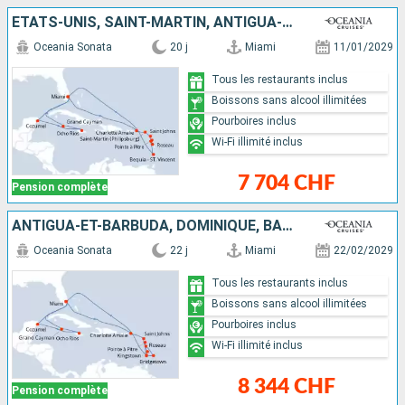
ÉTATS-UNIS, SAINT-MARTIN, ANTIGUA-ET-BARBUDA, DOMINIQUE, GUADELOUPE, SAINT VINCENT-ET-LES-GRENADINES, MEXIQUE, JAMAÏQUE, CAÏMANS (ÎLES)
Oceania Sonata
20 j
Miami
11/01/2029
Tous les restaurants inclus
Boissons sans alcool illimitées
Pourboires inclus
Wi-Fi illimité inclus
7 704 CHF
Pension complète
ANTIGUA-ET-BARBUDA, DOMINIQUE, BARBADE, SAINTE-LUCIE, GUADELOUPE, SAINT VINCENT-ET-LES-GRENADINES, ÉTATS-UNIS, MEXIQUE, JAMAÏQUE, CAÏMANS (ÎLES)
Oceania Sonata
22 j
Miami
22/02/2029
Tous les restaurants inclus
Boissons sans alcool illimitées
Pourboires inclus
Wi-Fi illimité inclus
8 344 CHF
Pension complète