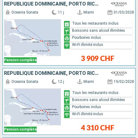
RÉPUBLIQUE DOMINICAINE, PORTO RICO, ÉTATS-UNIS, GUADELOUPE, ANTIGUA-ET-BARBUDA, SAINT VINCENT-ET-LES-GRENADINES
Oceania Sonata
11 j
Miami
01/03/2028
Tous les restaurants inclus
Boissons sans alcool illimitées
Pourboires inclus
Wi-Fi illimité inclus
3 909 CHF
Pension complète
RÉPUBLIQUE DOMINICAINE, PORTO RICO, GUADELOUPE, ANTIGUA-ET-BARBUDA, SAINT-MARTIN, SAINT VINCENT-ET-LES-GRENADINES, ÉTATS-UNIS
Oceania Sonata
12 j
Miami
19/02/2028
Tous les restaurants inclus
Boissons sans alcool illimitées
Pourboires inclus
Wi-Fi illimité inclus
4 310 CHF
Pension complète