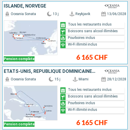
ISLANDE, NORVÈGE
Oceania Sonata
13 j
Reykjavik
13/06/2028
Tous les restaurants inclus
Boissons sans alcool illimitées
Pourboires inclus
Wi-Fi illimité inclus
6 165 CHF
Pension complète
ÉTATS-UNIS, RÉPUBLIQUE DOMINICAINE, ARUBA, BONAIRE, SAINTE-LUCIE, ANTIGUA-ET-BARBUDA, SAINT VINCENT-ET-LES-GRENADINES
Oceania Sonata
15 j
Miami
28/12/2028
Tous les restaurants inclus
Boissons sans alcool illimitées
Pourboires inclus
Wi-Fi illimité inclus
6 165 CHF
Pension complète