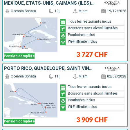
MEXIQUE, ÉTATS-UNIS, CAÏMANS (ÎLES), BELIZE, HONDURAS
Oceania Sonata
10 j
Miami
19/12/2028
Tous les restaurants inclus
Boissons sans alcool illimitées
Pourboires inclus
Wi-Fi illimité inclus
3 727 CHF
Pension complète
PORTO RICO, GUADELOUPE, SAINT VINCENT-ET-LES-GRENADINES, ÉTATS-UNIS
Oceania Sonata
11 j
Miami
02/02/2028
Tous les restaurants inclus
Boissons sans alcool illimitées
Pourboires inclus
Wi-Fi illimité inclus
3 909 CHF
Pension complète