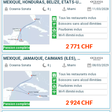
MEXIQUE, HONDURAS, BELIZE, ÉTATS-UNIS
Oceania Sonata
8 j
Miami
11/03/2028
Tous les restaurants inclus
Boissons sans alcool illimitées
Pourboires inclus
Wi-Fi illimité inclus
2 771 CHF
Pension complète
MEXIQUE, JAMAÏQUE, CAÏMANS (ÎLES), ÉTATS-UNIS
Oceania Sonata
8 j
Miami
08/03/2029
Tous les restaurants inclus
Boissons sans alcool illimitées
Pourboires inclus
Wi-Fi illimité inclus
2 924 CHF
Pension complète