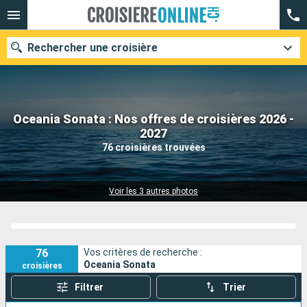
Rechercher une croisière
Oceania Sonata : Nos offres de croisières 2026 -
Nos destinations
2027
76 croisières trouvées
Mois de départ
Ports
Compagnies
Voir les 3 autres photos
Rechercher
76
Vos critères de recherche :
Oceania Sonata
croisières
Filtrer
Trier