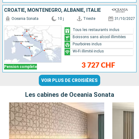
CROATIE, MONTÉNÉGRO, ALBANIE, ITALIE
Oceania Sonata
10 j
Trieste
31/10/2027
Tous les restaurants inclus
Boissons sans alcool illimitées
Pourboires inclus
Wi-Fi illimité inclus
3 727 CHF
Pension complète
VOIR PLUS DE CROISIÈRES
Les cabines de Oceania Sonata