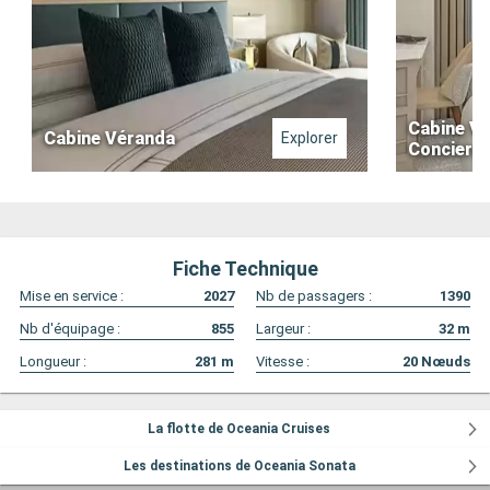
Cabine V
Cabine Véranda
Explorer
Concierg
Fiche Technique
Mise en service :
2027
Nb de passagers :
1390
Nb d'équipage :
855
Largeur :
32
m
Longueur :
281
m
Vitesse :
20
Nœuds
La flotte de Oceania Cruises
Les destinations de Oceania Sonata