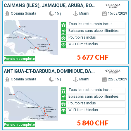
CAÏMANS (ÎLES), JAMAÏQUE, ARUBA, BONAIRE, GRENADE, MARTINIQUE, SAINT-MARTIN, ÉTATS-UNIS
Oceania Sonata
15 j
Miami
15/03/2029
Tous les restaurants inclus
Boissons sans alcool illimitées
Pourboires inclus
Wi-Fi illimité inclus
5 677 CHF
Pension complète
ANTIGUA-ET-BARBUDA, DOMINIQUE, BARBADE, SAINTE-LUCIE, GUADELOUPE, SAINT VINCENT-ET-LES-GRENADINES, ÉTATS-UNIS
Oceania Sonata
15 j
Miami
22/02/2029
Tous les restaurants inclus
Boissons sans alcool illimitées
Pourboires inclus
Wi-Fi illimité inclus
5 840 CHF
Pension complète