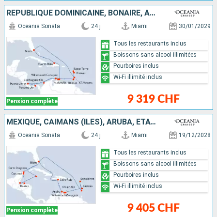
RÉPUBLIQUE DOMINICAINE, BONAIRE, ARUBA, COLOMBIE, COSTA RICA, PANAMA, GRENADE, DOMINIQUE, GUADELOUPE, SAINT VINCENT-ET-LES-GRENADINES, ÉTATS-UNIS
Oceania Sonata
24 j
Miami
30/01/2029
Tous les restaurants inclus
Boissons sans alcool illimitées
Pourboires inclus
Wi-Fi illimité inclus
9 319 CHF
Pension complète
MEXIQUE, CAÏMANS (ÎLES), ARUBA, ÉTATS-UNIS, BELIZE, HONDURAS, RÉPUBLIQUE DOMINICAINE, SAINT VINCENT-ET-LES-GRENADINES, SAINTE-LUCIE, BONAIRE, ANTIGUA-ET-BARBUDA
Oceania Sonata
24 j
Miami
19/12/2028
Tous les restaurants inclus
Boissons sans alcool illimitées
Pourboires inclus
Wi-Fi illimité inclus
9 405 CHF
Pension complète