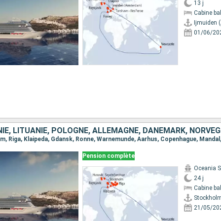
13 j
Cabine ba
Ijmuiden
01/06/20
Pension complète
Oceania 
24 j
Cabine ba
Stockhol
21/05/20