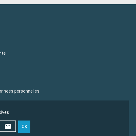
nte
donnees personnelles
sives
OK