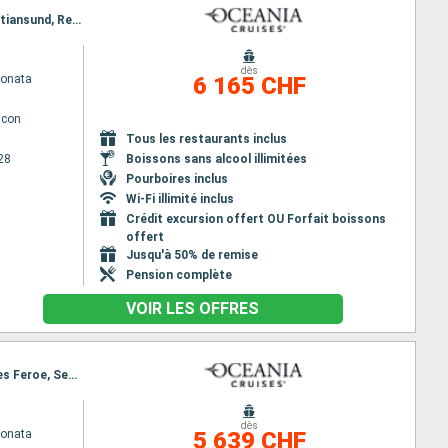
Itinéraire : Reykjavik, Grundarfjordur, Isafjordhur, Akureyri, Seydisfjordhur, Maloy, Trondheim, Kristiansund, Reykjavik
dès
Sonata
6 165 CHF
lcon
Tous les restaurants inclus
28
Boissons sans alcool illimitées
Pourboires inclus
Wi-Fi illimité inclus
Crédit excursion offert OU Forfait boissons
offert
Jusqu'à 50% de remise
Pension complète
VOIR LES OFFRES
Itinéraire : Ijmuiden (Amsterdam), Newcastle, Dundee, Invergordon, Fowey, Ullapool, Torshavn - Iles Feroe, Seydisfjordhur, Husavik, Isafjordhur, Reykjavik
dès
Sonata
5 639 CHF