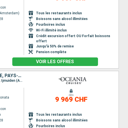
lcon
 (Amsterdam)
Tous les restaurants inclus
28
Boissons sans alcool illimitées
Pourboires inclus
Wi-Fi illimité inclus
Crédit excursion offert OU Forfait boissons
offert
Jusqu'à 50% de remise
Pension complète
VOIR LES OFFRES
SUÈDE, LETTONIE, LITUANIE, POLOGNE, ALLEMAGNE, DANEMARK, NORVÈGE, PAYS-BAS, AUSTRALIE, ROYAUME-UNI, FÉROÉ (ÎLES), ISLANDE
Itinéraire : Stockholm, Riga, Klaipeda, Gdansk, Ronne, Warnemunde, Aarhus, Copenhague, Mandal, Ijmuiden (Amsterdam), Newcastle, Dundee, Invergordon, Fowey, Ullapool, Torshavn - Iles Feroe, Seydisfjordhur, Husavik, Isafjordhur, Reykjavik
dès
Sonata
9 969 CHF
lcon
m
Tous les restaurants inclus
28
Boissons sans alcool illimitées
Pourboires inclus