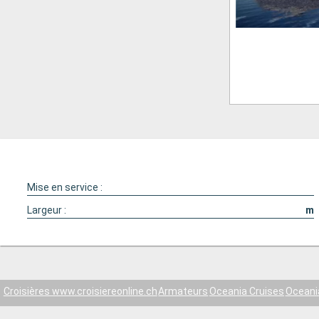
Mise en service :
Largeur :
m
Croisières www.croisiereonline.ch
Armateurs
Oceania Cruises
Oceani