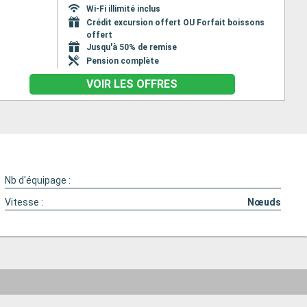
Wi-Fi illimité inclus
Crédit excursion offert OU Forfait boissons
offert
Jusqu'à 50% de remise
Pension complète
VOIR LES OFFRES
Nb d'équipage :
Vitesse :
Nœuds