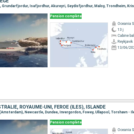
VÈGE
Pension complète
Oceania 
13 j
Cabine ba
Reykjavik
13/06/20
TRALIE, ROYAUME-UNI, FÉROÉ (ÎLES), ISLANDE
Pension complète
Oceania 