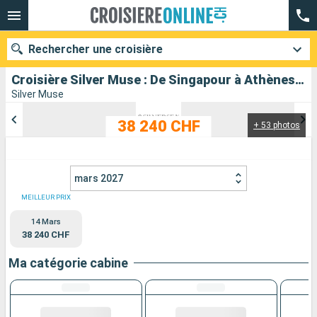
Rechercher une croisière
Croisière Silver Muse : De Singapour à Athènes au départ de Singapour
Silver Muse
38 240 CHF
+ 53 photos
Nos destinations
Mois de départ
mars 2027
Ports
Compagnies
MEILLEUR PRIX
14 Mars
Rechercher
38 240 CHF
Ma catégorie cabine