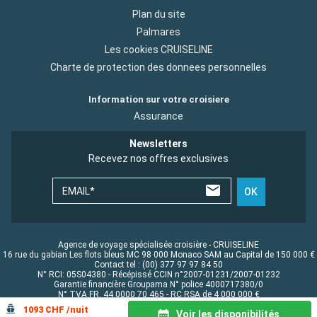
Plan du site
Palmares
Les cookies CRUISELINE
Charte de protection des donnees personnelles
Information sur votre croisiere
Assurance
Newsletters
Recevez nos offres exclusives
EMAIL*
OK
Agence de voyage spécialisée croisière - CRUISELINE
16 rue du gabian Les flots bleus MC 98 000 Monaco SAM au Capital de 150 000 €
Contact tel : (00) 377 97 97 84 50
N° RCI: 05S04380 - Récépissé CCIN n°2007-01231/2007-01232
Garantie financière Groupama N° police 4000717380/0
N° TVA FR. 44 0000 70 465 - RC RSA de 4 000 000 €
© CRUISELINE 2026 - all rights reserved
1093 CHF /nuit
Voir les disponibilités