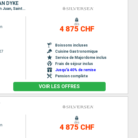
AN DYKE
Itinéraire : San Juan, Saint Johns, Saint-Martin (Philipsburg), Roseau, St Kitts, Jost Van Dyke, San Juan, Saint Johns, Saint-Martin (Philipsburg), Roseau, St Kitts, Jost Van Dyke, San Juan
dès
wn
4 875 CHF
Boissons incluses
27
Cuisine Gastronomique
Service de Majordome inclus
Frais de séjour inclus
Jusqu'à 40% de remise
Pension complète
VOIR LES OFFRES
A
dès
wn
4 875 CHF