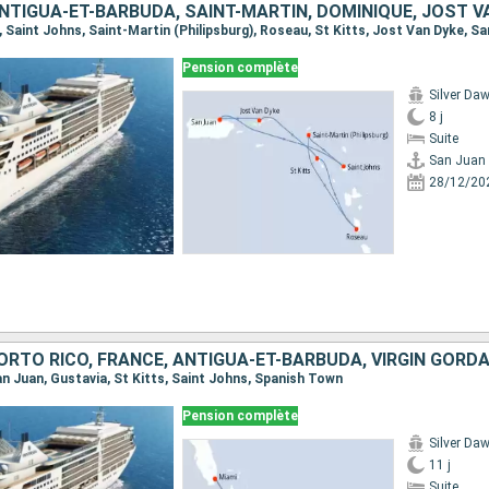
NTIGUA-ET-BARBUDA, SAINT-MARTIN, DOMINIQUE, JOST V
Pension complète
Silver Da
8 j
Suite
San Juan
28/12/20
ORTO RICO, FRANCE, ANTIGUA-ET-BARBUDA, VIRGIN GORD
San Juan, Gustavia, St Kitts, Saint Johns, Spanish Town
Pension complète
Silver Da
11 j
Suite