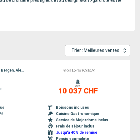
au de croisière prestigieux et au design avant-gardiste est le
Trier : Meilleures ventes
Itinéraire : Copenhague, Bergen, Alesund, Trondheim, Andalsnes, Olden, Vik, Skagen, Copenhague, Bergen, Alesund, Trondheim, Andalsnes, Olden, Vik, Skagen, Copenhague
dès
wn
10 037 CHF
ue
Boissons incluses
26
Cuisine Gastronomique
Service de Majordome inclus
Frais de séjour inclus
Jusqu'à 40% de remise
Pension complète