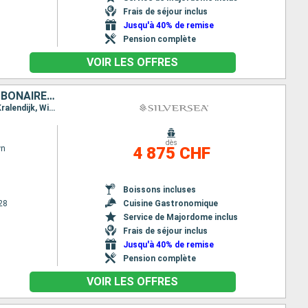
Frais de séjour inclus
Jusqu'à 40% de remise
Pension complète
VOIR LES OFFRES
JOST VAN DYKE, FRANCE, ANTIGUA-ET-BARBUDA, MARTINIQUE, GRENADE, BONAIRE, ARUBA, PORTO RICO
Itinéraire : San Juan, Jost Van Dyke, Gustavia, St Kitts, Fort de France, Saint George (Grenade), Kralendijk, Willemstad (Curaçao), Oranjestad, San Juan, Jost Van Dyke, Gustavia, St Kitts, Fort de France, Saint George (Grenade), Kralendijk, Willemstad (Curaçao), Oranjestad, San Juan
dès
wn
4 875 CHF
Boissons incluses
28
Cuisine Gastronomique
Service de Majordome inclus
Frais de séjour inclus
Jusqu'à 40% de remise
Pension complète
VOIR LES OFFRES