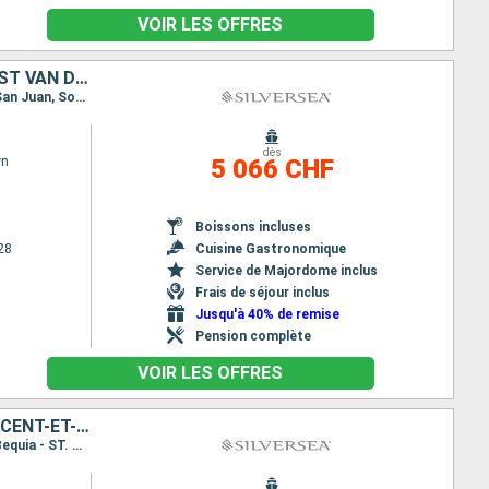
VOIR LES OFFRES
ÉTATS-UNIS, PORTO RICO, TORTOLA, FRANCE, ANTIGUA-ET-BARBUDA, JOST VAN DYKE
Itinéraire : Miami, San Juan, Sopers Hole, Gustavia, Saint Johns, St Kitts, Jost Van Dyke, Miami, San Juan, Sopers Hole, Gustavia, Saint Johns, St Kitts, Jost Van Dyke, Miami
dès
wn
5 066 CHF
Boissons incluses
28
Cuisine Gastronomique
Service de Majordome inclus
Frais de séjour inclus
Jusqu'à 40% de remise
Pension complète
VOIR LES OFFRES
PORTO RICO, JOST VAN DYKE, FRANCE, MARTINIQUE, GRENADE, SAINT VINCENT-ET-LES-GRENADINES, SAINTE-LUCIE, ANTIGUA-ET-BARBUDA
Itinéraire : San Juan, Jost Van Dyke, St Kitts, Gustavia, Fort de France, Saint George (Grenade), Bequia - ST. Vincent, Castries, Saint Johns, San Juan, Jost Van Dyke, St Kitts, Gustavia, Fort de France, Saint George (Grenade), Bequia - ST. Vincent, Castries, Saint Johns, San Juan