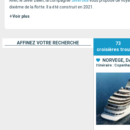
Avec le
Silver Dawn
, la compagnie
Silversea
vous propose de voyage
dixième de la flotte. Il a été construit en 2021.
+
Voir plus
AFFINEZ VOTRE RECHERCHE
73
croisières
trou
NORVÈGE, 