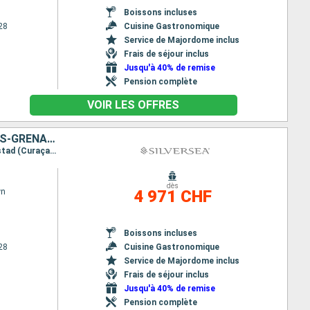
Boissons incluses
28
Cuisine Gastronomique
Service de Majordome inclus
Frais de séjour inclus
Jusqu'à 40% de remise
Pension complète
VOIR LES OFFRES
PORTO RICO, JOST VAN DYKE, FRANCE, DOMINIQUE, SAINT VINCENT-ET-LES-GRENADINES, GRENADE, BONAIRE, ANTIGUA-ET-BARBUDA
Itinéraire : San Juan, Jost Van Dyke, Gustavia, Roseau, Canouan, Saint George (Grenade), Willemstad (Curaçao), Kralendijk, Saint Johns, San Juan, Jost Van Dyke, Gustavia, Roseau, Canouan, Saint George (Grenade), Willemstad (Curaçao), Kralendijk, Saint Johns, San Juan
dès
wn
4 971 CHF
Boissons incluses
28
Cuisine Gastronomique
Service de Majordome inclus
Frais de séjour inclus
Jusqu'à 40% de remise
Pension complète