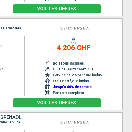
VOIR LES OFFRES
Itinéraire : San Juan, Saint Johns, St Kitts, Castries, Jost Van Dyke, San Juan, Saint Johns, St Kitts, Castries, Saint Johns, Jost Van Dyke, San Juan
dès
wn
4 206 CHF
Boissons incluses
27
Cuisine Gastronomique
Service de Majordome inclus
Frais de séjour inclus
Jusqu'à 40% de remise
Pension complète
VOIR LES OFFRES
JOST VAN DYKE, FRANCE, MARTINIQUE, GRENADE, SAINT VINCENT-ET-LES-GRENADINES, SAINTE-LUCIE, ANTIGUA-ET-BARBUDA, PORTO RICO
Itinéraire : San Juan, Jost Van Dyke, Gustavia, St Kitts, Fort de France, Saint George (Grenade), Canouan, Castries, Saint Johns, San Juan, Jost Van Dyke, Gustavia, St Kitts, Fort de France, Saint George (Grenade), Canouan, Castries, Saint Johns, San Juan