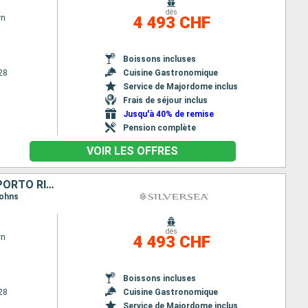
dès
wn
4 493 CHF
Boissons incluses
28
Cuisine Gastronomique
Service de Majordome inclus
Frais de séjour inclus
Jusqu'à 40% de remise
Pension complète
VOIR LES OFFRES
ANTIGUA-ET-BARBUDA, MARTINIQUE, ANGUILLA, FRANCE, VIRGIN GORDA, PORTO RICO
Johns
dès
wn
4 493 CHF
Boissons incluses
28
Cuisine Gastronomique
Service de Majordome inclus