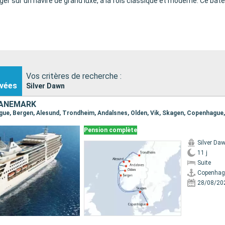
r sur un navire de grand luxe, à la fois classique et moderne. Ce bate
Vos critères de recherche :
vées
Silver Dawn
DANEMARK
Pension complète
Silver Da
11 j
Suite
Copenhag
28/08/20