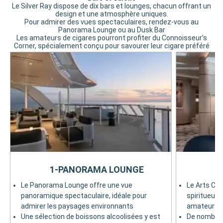
Le Silver Ray dispose de dix bars et lounges, chacun offrant un
design et une atmosphère uniques.
Pour admirer des vues spectaculaires, rendez-vous au
Panorama Lounge ou au Dusk Bar
Les amateurs de cigares pourront profiter du Connoisseur’s
Corner, spécialement conçu pour savourer leur cigare préféré
1-PANORAMA LOUNGE
Le Panorama Lounge offre une vue
Le Arts Caf
panoramique spectaculaire, idéale pour
spiritueux e
admirer les paysages environnants
amateurs d
Une sélection de boissons alcoolisées y est
De nombreu