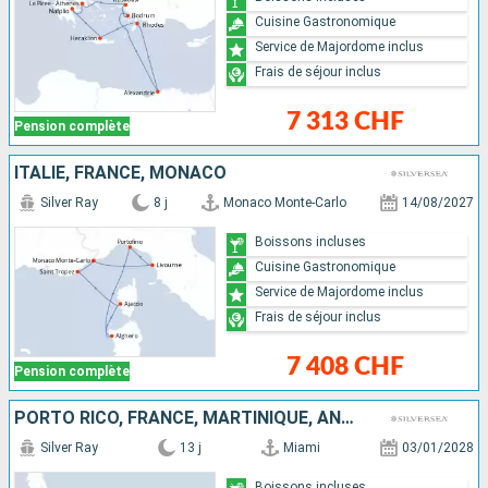
Cuisine Gastronomique
Service de Majordome inclus
Frais de séjour inclus
7 313 CHF
Pension complète
ITALIE, FRANCE, MONACO
Silver Ray
8 j
Monaco Monte-Carlo
14/08/2027
Boissons incluses
Cuisine Gastronomique
Service de Majordome inclus
Frais de séjour inclus
7 408 CHF
Pension complète
PORTO RICO, FRANCE, MARTINIQUE, ANTIGUA-ET-BARBUDA, JOST VAN DYKE, ÉTATS-UNIS
Silver Ray
13 j
Miami
03/01/2028
Boissons incluses