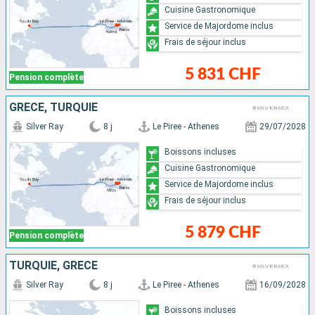
Cuisine Gastronomique
Service de Majordome inclus
Frais de séjour inclus
5 831 CHF
Pension complète
GRÈCE, TURQUIE
Silver Ray
8 j
Le Piree - Athenes
29/07/2028
Boissons incluses
Cuisine Gastronomique
Service de Majordome inclus
Frais de séjour inclus
5 879 CHF
Pension complète
TURQUIE, GRÈCE
Silver Ray
8 j
Le Piree - Athenes
16/09/2028
Boissons incluses