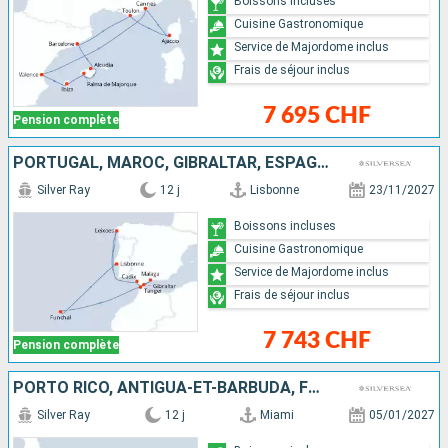
Boissons incluses
Cuisine Gastronomique
Service de Majordome inclus
Frais de séjour inclus
7 695 CHF
Pension complète
PORTUGAL, MAROC, GIBRALTAR, ESPAGNE
Silver Ray
12 j
Lisbonne
23/11/2027
Boissons incluses
Cuisine Gastronomique
Service de Majordome inclus
Frais de séjour inclus
7 743 CHF
Pension complète
PORTO RICO, ANTIGUA-ET-BARBUDA, FRANCE, TORTOLA, ÉTATS-UNIS
Silver Ray
12 j
Miami
05/01/2027