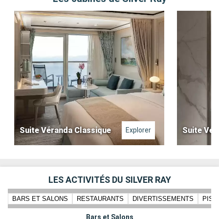
Suite Véranda Classique
Suite Vér
Explorer
LES ACTIVITÉS DU SILVER RAY
BARS ET SALONS
RESTAURANTS
DIVERTISSEMENTS
PISC
Bars et Salons