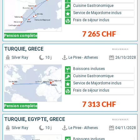
Cuisine Gastronomique
Service de Majordome inclus
Frais de séjour inclus
7 265 CHF
Pension complète
TURQUIE, GRÈCE
Silver Ray
10 j
Le Piree - Athenes
26/10/2028
Boissons incluses
Cuisine Gastronomique
Service de Majordome inclus
Frais de séjour inclus
7 313 CHF
Pension complète
TURQUIE, EGYPTE, GRÈCE
Silver Ray
10 j
Le Piree - Athenes
04/11/2028
Boissons incluses