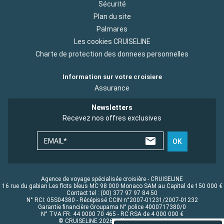
Sécurité
Plan du site
Palmares
Les cookies CRUISELINE
Charte de protection des donnees personnelles
Information sur votre croisiere
Assurance
Newsletters
Recevez nos offres exclusives
EMAIL*
OK
Agence de voyage spécialisée croisière - CRUISELINE
16 rue du gabian Les flots bleus MC 98 000 Monaco SAM au Capital de 150 000 €
Contact tel : (00) 377 97 97 84 50
N° RCI: 05S04380 - Récépissé CCIN n°2007-01231/2007-01232
Garantie financière Groupama N° police 4000717380/0
N° TVA FR. 44 0000 70 465 - RC RSA de 4 000 000 €
© CRUISELINE 2026 - all rights reserved