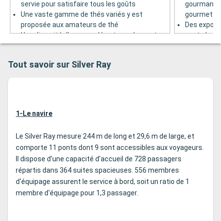
servie pour satisfaire tous les goûts
gourmandise
Une vaste gamme de thés variés y est
gourmets
proposée aux amateurs de thé
Des exposit
Une diversité d'encas salés et sucrés y est
sont réguli
disponible pour se restaurer
amateurs d
Pont 5
Pont 4
Tout savoir sur Silver Ray
1-Le navire
Le Silver Ray mesure 244 m de long et 29,6 m de large, et
comporte 11 ponts dont 9 sont accessibles aux voyageurs.
Il dispose d’une capacité d’accueil de 728 passagers
répartis dans 364 suites spacieuses. 556 membres
d'équipage assurent le service à bord, soit un ratio de 1
membre d'équipage pour 1,3 passager.