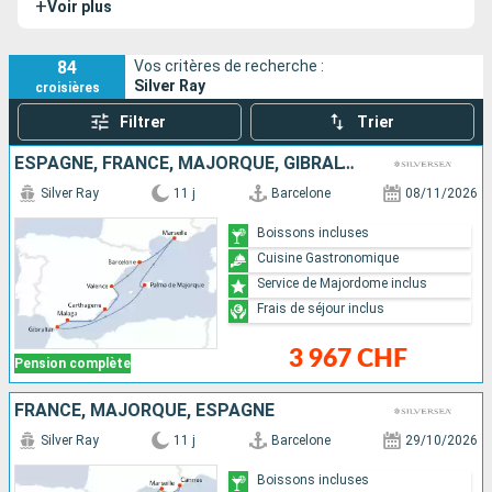
+
Voir plus
innovant offrant un agencement optimal des espaces
publics intérieurs et extérieurs.
84
Vos critères de recherche :
Silver Ray
croisières
Filtrer
Trier
ESPAGNE, FRANCE, MAJORQUE, GIBRALTAR
Silver Ray
11 j
Barcelone
08/11/2026
Boissons incluses
Cuisine Gastronomique
Service de Majordome inclus
Frais de séjour inclus
3 967 CHF
Pension complète
FRANCE, MAJORQUE, ESPAGNE
Silver Ray
11 j
Barcelone
29/10/2026
Boissons incluses