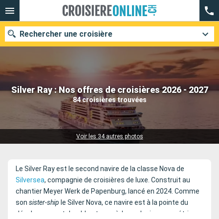
Rechercher une croisière
Nos destinations
Silver Ray : Nos offres de croisières 2026 - 2027
84 croisières trouvées
Mois de départ
Ports
Compagnies
Voir les 34 autres photos
Rechercher
Le Silver Ray est le second navire de la classe Nova de
Silversea
, compagnie de croisières de luxe. Construit au
chantier Meyer Werk de Papenburg, lancé en 2024. Comme
son
sister-ship
le Silver Nova, ce navire est à la pointe du
développement durable et possède un design asymétrique