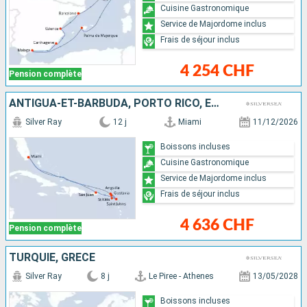
Cuisine Gastronomique
Service de Majordome inclus
Frais de séjour inclus
4 254 CHF
Pension complète
ANTIGUA-ET-BARBUDA, PORTO RICO, ÉTATS-UNIS, FRANCE, ANGUILLA
Silver Ray
12 j
Miami
11/12/2026
Boissons incluses
Cuisine Gastronomique
Service de Majordome inclus
Frais de séjour inclus
4 636 CHF
Pension complète
TURQUIE, GRÈCE
Silver Ray
8 j
Le Piree - Athenes
13/05/2028
Boissons incluses