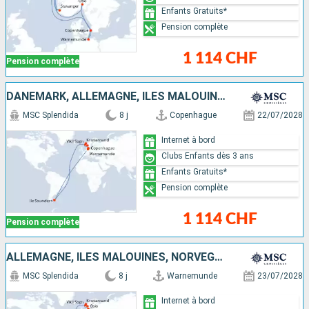
Enfants Gratuits*
Pension complète
1 114 CHF
Pension complète
DANEMARK, ALLEMAGNE, ÎLES MALOUINES, NORVÈGE
MSC Splendida
8 j
Copenhague
22/07/2028
Internet à bord
Clubs Enfants dès 3 ans
Enfants Gratuits*
Pension complète
1 114 CHF
Pension complète
ALLEMAGNE, ÎLES MALOUINES, NORVÈGE, DANEMARK
MSC Splendida
8 j
Warnemunde
23/07/2028
Internet à bord