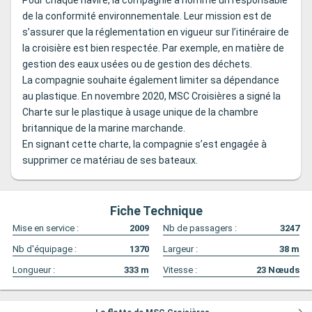
Pour chaque navire, la compagnie a nommé un responsable
de la conformité environnementale. Leur mission est de
s’assurer que la réglementation en vigueur sur l’itinéraire de
la croisière est bien respectée. Par exemple, en matière de
gestion des eaux usées ou de gestion des déchets.
La compagnie souhaite également limiter sa dépendance
au plastique. En novembre 2020, MSC Croisières a signé la
Charte sur le plastique à usage unique de la chambre
britannique de la marine marchande.
En signant cette charte, la compagnie s’est engagée à
supprimer ce matériau de ses bateaux.
Fiche Technique
Mise en service :
2009
Nb de passagers :
3247
Nb d'équipage :
1370
Largeur :
38
m
Longueur :
333
m
Vitesse :
23
Nœuds