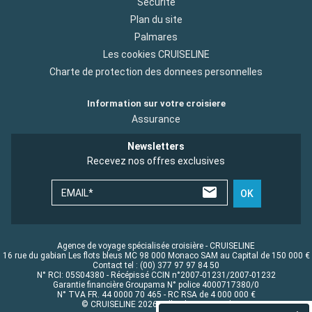
Sécurité
Plan du site
Palmares
Les cookies CRUISELINE
Charte de protection des donnees personnelles
Information sur votre croisiere
Assurance
Newsletters
Recevez nos offres exclusives
EMAIL*
OK
Agence de voyage spécialisée croisière - CRUISELINE
16 rue du gabian Les flots bleus MC 98 000 Monaco SAM au Capital de 150 000 €
Contact tel : (00) 377 97 97 84 50
N° RCI: 05S04380 - Récépissé CCIN n°2007-01231/2007-01232
Garantie financière Groupama N° police 4000717380/0
N° TVA FR. 44 0000 70 465 - RC RSA de 4 000 000 €
© CRUISELINE 2026 - all rights reserved