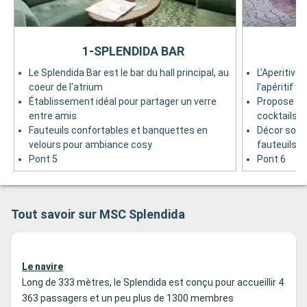
1-SPLENDIDA BAR
Le Splendida Bar est le bar du hall principal, au
L'Aperitivo
coeur de l'atrium
l'apéritif
Établissement idéal pour partager un verre
Propose un
entre amis
cocktails
Fauteuils confortables et banquettes en
Décor soph
velours pour ambiance cosy
fauteuils, 
Pont 5
Pont 6
Tout savoir sur MSC Splendida
Le navire
Long de 333 mètres, le Splendida est conçu pour accueillir 4
363 passagers et un peu plus de 1300 membres