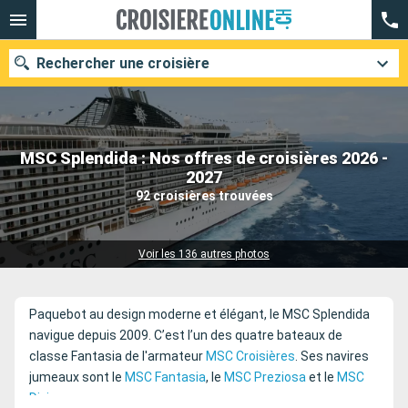
Rechercher une croisière
MSC Splendida : Nos offres de croisières 2026 -
Nos destinations
2027
92 croisières trouvées
Mois de départ
Ports
Compagnies
Voir les 136 autres photos
Rechercher
Paquebot au design moderne et élégant, le MSC Splendida
navigue depuis 2009. C’est l’un des quatre bateaux de
classe Fantasia de l'armateur
MSC Croisières
. Ses navires
jumeaux sont le
MSC Fantasia
, le
MSC Preziosa
et le
MSC
Divina
.