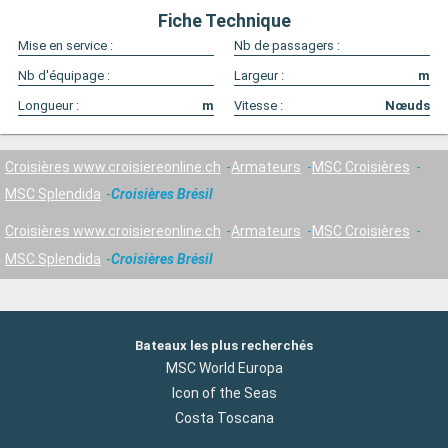
Fiche Technique
Mise en service :
Nb de passagers :
Nb d'équipage :
Largeur :
m
Longueur :
m
Vitesse :
Nœuds
Croisières www.croisiereonline.ch
Armateurs
MSC Croisières
MSC Splendida
Croisières Brésil
Croisières www.croisiereonline.ch
Armateurs
MSC Croisières
MSC Splendida
Croisières Brésil
Bateaux les plus recherchés
MSC World Europa
Icon of the Seas
Costa Toscana