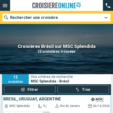
Rechercher une croisière
Nos destinations
Croisières Brésil sur MSC Splendida
12 croisières trouvées
Mois de départ
Ports
Compagnies
12
Vos critères de recherche :
Rechercher
MSC Splendida - Brésil
croisières
Filtrer
Trier
BRÉSIL, URUGUAY, ARGENTINE
MSC Splendida
9 j
Rio de Janeiro
06/12/2026