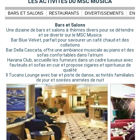
LES ACTIVITÉS DU MSC MUSICA
BARS ET SALONS
RESTAURANTS
DIVERTISSEMENTS
ENFA
Bars et Salons
Une dizaine de bars et salons à thèmes divers pour se détendre
et se divertir sur le MSC Musica
Bar Blue Velvet, parfait pour savourer un café chaud et des
collations
Bar Della Cascata, offre une ambiance musicale au piano et des
sofas confortables dans l'atrium
Havana Club, accueille les fumeurs dans un cadre luxueux avec
fauteuils et sofas en cuir et propose cigares et spiritueux de
qualité
II Tucano Lounge avec bar et piste de danse, activités familiales
de jour et soirées animées de nuit