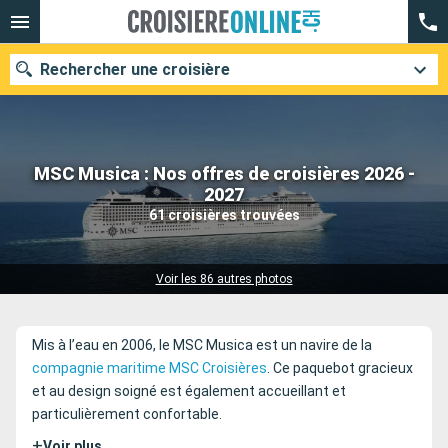
Rechercher une croisière
MSC Musica : Nos offres de croisières 2026 -
Nos destinations
2027
61 croisières trouvées
Mois de départ
Ports
Compagnies
Voir les 86 autres photos
Rechercher
Mis à l’eau en 2006, le MSC Musica est un navire de la
compagnie maritime MSC Croisières
. Ce paquebot gracieux
et au design soigné est également accueillant et
particulièrement confortable.
+
Voir plus