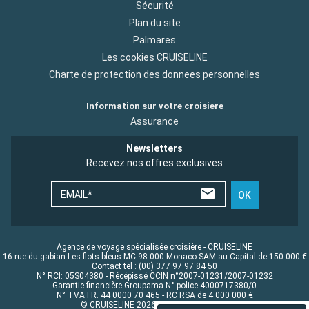
Sécurité
Plan du site
Palmares
Les cookies CRUISELINE
Charte de protection des donnees personnelles
Information sur votre croisiere
Assurance
Newsletters
Recevez nos offres exclusives
EMAIL*
OK
Agence de voyage spécialisée croisière - CRUISELINE
16 rue du gabian Les flots bleus MC 98 000 Monaco SAM au Capital de 150 000 €
Contact tel : (00) 377 97 97 84 50
N° RCI: 05S04380 - Récépissé CCIN n°2007-01231/2007-01232
Garantie financière Groupama N° police 4000717380/0
N° TVA FR. 44 0000 70 465 - RC RSA de 4 000 000 €
© CRUISELINE 2026 - all rights reserved