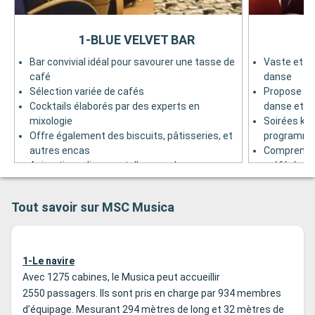
1-BLUE VELVET BAR
2
Bar convivial idéal pour savourer une tasse de
Vaste et él
café
danse
Sélection variée de cafés
Propose des
Cocktails élaborés par des experts en
danse et de
mixologie
Soirées ka
Offre également des biscuits, pâtisseries, et
programme 
autres encas
Comprend u
Animations diverses telles que des
préférées t
démonstrations de cuisine et des cabarets
Jouxtant le
Equipé d'une piste de danse pour des
Pont 6
Tout savoir sur MSC Musica
moments de divertissement
Pont 6
1-Le navire
Avec 1275 cabines, le Musica peut accueillir
2550 passagers. Ils sont pris en charge par 934 membres
d’équipage. Mesurant 294 mètres de long et 32 mètres de