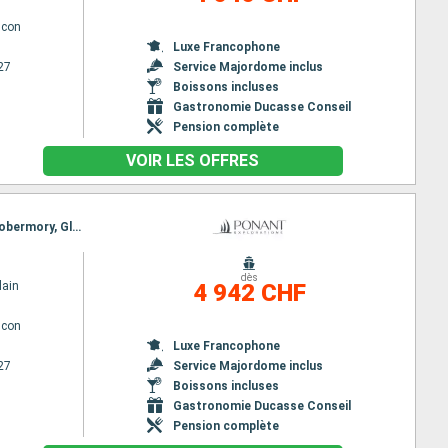
lcon
Luxe Francophone
27
Service Majordome inclus
Boissons incluses
Gastronomie Ducasse Conseil
Pension complète
VOIR LES OFFRES
Itinéraire : Glasgow, Lunga Island, ISLE OF CANNA, LOCH SCAVAIG, Callanish, Ullapool, Portree, Tobermory, Glasgow
dès
lain
4 942 CHF
lcon
Luxe Francophone
27
Service Majordome inclus
Boissons incluses
Gastronomie Ducasse Conseil
Pension complète