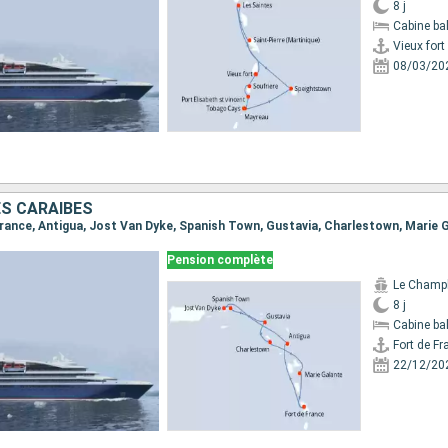
8 j
Cabine ba
Vieux fort
08/03/20
ES CARAÏBES
Pension complète
Le Champ
8 j
Cabine ba
Fort de Fr
22/12/20