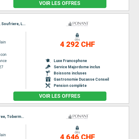
VOIR LES OFFRES
Itinéraire : Fort de France, Port Elisabeth st vincent, Tobago Cays, Mayreau, Pigeon Island Beach, Soufriere, Les Saintes, Saint-Pierre (Martinique), Fort de France
dès
lain
4 292 CHF
lcon
ance
Luxe Francophone
27
Service Majordome inclus
Boissons incluses
Gastronomie Ducasse Conseil
Pension complète
VOIR LES OFFRES
Itinéraire : Glasgow, Iona, Lunga Island, ISLE OF CANNA, LOCH SCAVAIG, Callanish, Ullapool, Portree, Tobermory, Glasgow
dès
lain
4 646 CHF