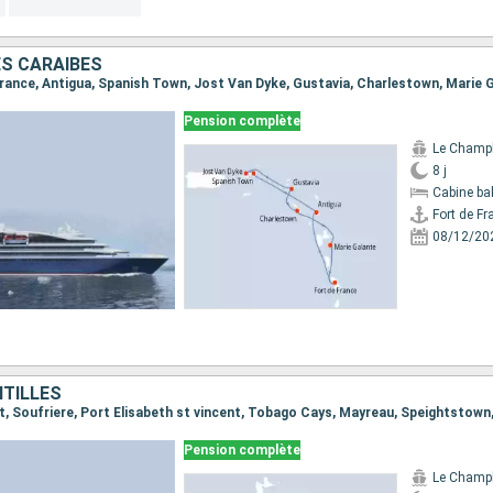
ES CARAÏBES
Pension complète
Le Champ
8 j
Cabine ba
Fort de Fr
08/12/20
NTILLES
Pension complète
Le Champ