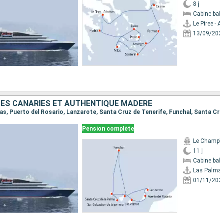
8 j
Cabine ba
Le Piree -
13/09/20
ES CANARIES ET AUTHENTIQUE MADÈRE
Pension complète
Le Champ
11 j
Cabine ba
Las Palm
01/11/20