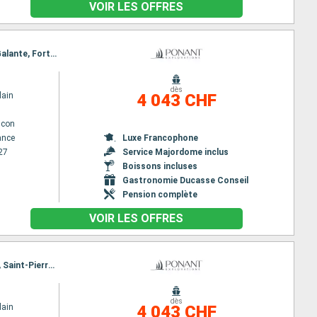
VOIR LES OFFRES
Itinéraire : Fort de France, Antigua, Spanish Town, Jost Van Dyke, Gustavia, Charlestown, Marie Galante, Fort de France
dès
lain
4 043 CHF
lcon
ance
Luxe Francophone
27
Service Majordome inclus
Boissons incluses
Gastronomie Ducasse Conseil
Pension complète
VOIR LES OFFRES
Itinéraire : Vieux fort, Soufriere, Port Elisabeth st vincent, Tobago Cays, Mayreau, Speightstown, Saint-Pierre (Martinique), Les Saintes, Vieux fort
dès
lain
4 043 CHF