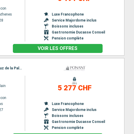
lcon
 Athenes
Luxe Francophone
28
Service Majordome inclus
Boissons incluses
Gastronomie Ducasse Conseil
Pension complète
VOIR LES OFFRES
Itinéraire : Las Palmas, Puerto del Rosario, Lanzarote, Santa Cruz de Tenerife, Funchal, Santa Cruz de la Palma, San Sebastian de la gomera, Santa Cruz de la Palma, Las Palmas
dès
lain
5 277 CHF
lcon
as
Luxe Francophone
27
Service Majordome inclus
Boissons incluses
Gastronomie Ducasse Conseil
Pension complète