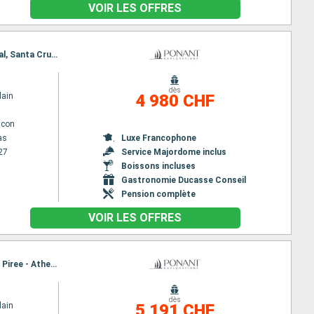
VOIR LES OFFRES
Itinéraire : Las Palmas, Lanzarote, Puerto del Rosario, Lanzarote, Santa Cruz de Tenerife, Funchal, Santa Cruz de la Palma, San Sebastian de la gomera, Las Palmas
dès
lain
4 980 CHF
lcon
as
Luxe Francophone
27
Service Majordome inclus
Boissons incluses
Gastronomie Ducasse Conseil
Pension complète
VOIR LES OFFRES
Itinéraire : Le Piree - Athenes, Cesme, Patmos, Amorgos, Santorin, Milos, Delos, Paros, Hydra, Le Piree - Athenes
dès
lain
5 191 CHF