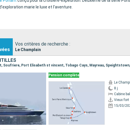
re Ponant
conçu pour la croisière-expédition. Deuxième de la série Pon
d’exploration marie le luxe et l’aventure.
Vos critères de recherche :
vées
Le Champlain
NTILLES
Pension complète
Le Champ
8 j
Cabine ba
Vieux fort
15/03/20