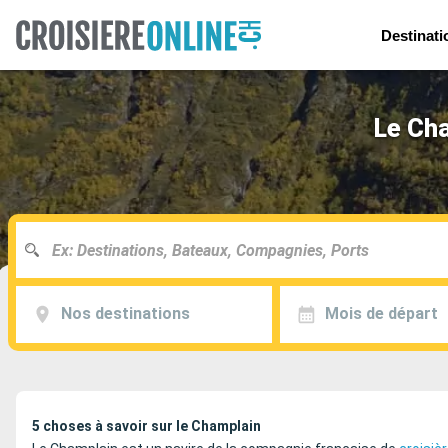
Destinati
Le Cha
Nos destinations
Mois de départ
5 choses à savoir sur le Champlain