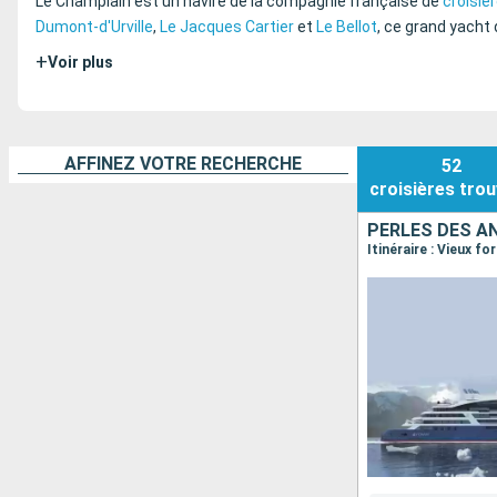
Le Champlain est un navire de la compagnie française de
croisiè
Dumont-d'Urville
,
Le Jacques Cartier
et
Le Bellot
, ce grand yacht 
+
Voir plus
AFFINEZ VOTRE RECHERCHE
52
croisières
trou
PERLES DES A