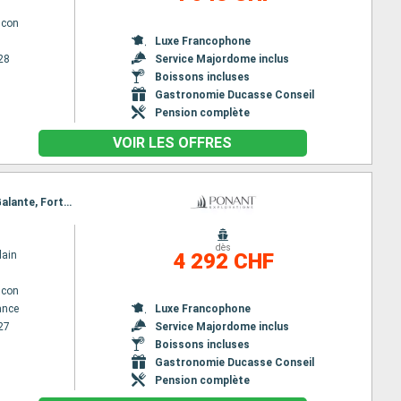
lcon
Luxe Francophone
28
Service Majordome inclus
Boissons incluses
Gastronomie Ducasse Conseil
Pension complète
VOIR LES OFFRES
Itinéraire : Fort de France, Antigua, Jost Van Dyke, Spanish Town, Gustavia, Charlestown, Marie Galante, Fort de France
dès
lain
4 292 CHF
lcon
ance
Luxe Francophone
27
Service Majordome inclus
Boissons incluses
Gastronomie Ducasse Conseil
Pension complète