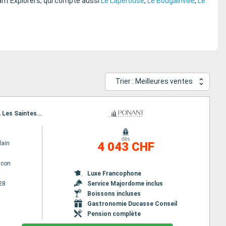
ant Explorers, qui compte aussi
Le Lapérouse
,
Le Bougainville
,
Le
Trier : Meilleures ventes
Itinéraire : Vieux fort, Soufriere, Port Elisabeth st vincent, Tobago Cays, Mayreau, Speightstown, Les Saintes, Saint-Pierre (Martinique), Vieux fort
dès
lain
4 043 CHF
lcon
Luxe Francophone
28
Service Majordome inclus
Boissons incluses
Gastronomie Ducasse Conseil
Pension complète