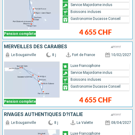
Service Majordome inclus
Boissons incluses
Gastronomie Ducasse Conseil
4 655 CHF
Pension complète
MERVEILLES DES CARAÏBES
Le Bougainville
8 j
Fort de France
10/02/2027
Luxe Francophone
Service Majordome inclus
Boissons incluses
Gastronomie Ducasse Conseil
4 655 CHF
Pension complète
RIVAGES AUTHENTIQUES D?ITALIE
Le Bougainville
8 j
La Valette
08/04/2027
Luxe Francophone