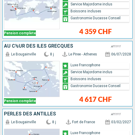
Service Majordome inclus
Boissons incluses
Gastronomie Ducasse Conseil
4 359 CHF
Pension complète
AU C½UR DES ÎLES GRECQUES
Le Bougainville
8 j
Le Piree - Athenes
06/07/2028
Luxe Francophone
Service Majordome inclus
Boissons incluses
Gastronomie Ducasse Conseil
4 617 CHF
Pension complète
PERLES DES ANTILLES
Le Bougainville
8 j
Fort de France
03/02/2027
Luxe Francophone