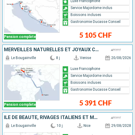
Luxe Francophone
Service Majordome inclus
Boissons incluses
Gastronomie Ducasse Conseil
5 105 CHF
Pension complète
MERVEILLES NATURELLES ET JOYAUX CULTURELS DE DALMATIE
Le Bougainville
8 j
Venise
20/08/2026
Luxe Francophone
Service Majordome inclus
Boissons incluses
Gastronomie Ducasse Conseil
5 391 CHF
Pension complète
ÎLE DE BEAUTÉ, RIVAGES ITALIENS ET MALTE
Le Bougainville
10 j
Nice
29/08/2028