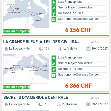
Luxe Francophone
Service Majordome inclus
Boissons incluses
Gastronomie Ducasse Conseil
6 156 CHF
Pension complète
LA GRANDE BLEUE, AU FIL DES CIVILISATIONS
Le Bougainville
10 j
La Valette
30/10/2027
Luxe Francophone
Service Majordome inclus
Boissons incluses
Gastronomie Ducasse Conseil
6 366 CHF
Pension complète
SECRETS D?AMÉRIQUE CENTRALE
Le Bougainville
11 j
Puntarenas
19/12/2027