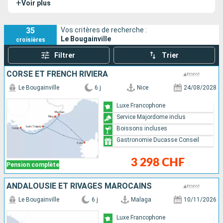
+
Voir plus
aussi
Le Lapérouse
,
Le Dumont-d'Urville
,
Le Commandant
Charcot
,
Le Jacques-Cartier
,
Le Champlain
et
Le Bellot
.
35
Vos critères de recherche :
Le Bougainville
croisières
Filtrer
Trier
CORSE ET FRENCH RIVIERA
Le Bougainville
6 j
Nice
24/08/2028
Luxe Francophone
Service Majordome inclus
Boissons incluses
Gastronomie Ducasse Conseil
3 298 CHF
Pension complète
ANDALOUSIE ET RIVAGES MAROCAINS
Le Bougainville
6 j
Malaga
10/11/2026
Luxe Francophone