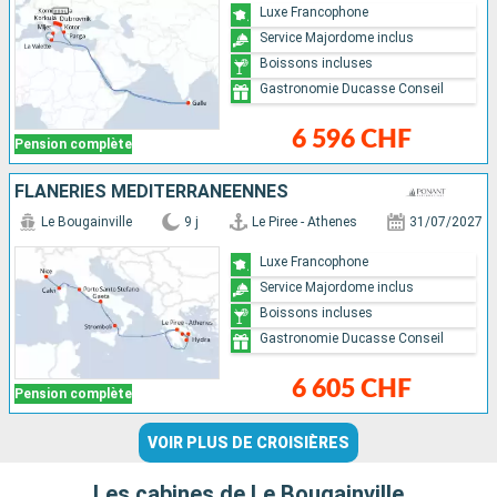
Luxe Francophone
Service Majordome inclus
Boissons incluses
Gastronomie Ducasse Conseil
6 596 CHF
Pension complète
FLÂNERIES MÉDITERRANÉENNES
Le Bougainville
9 j
Le Piree - Athenes
31/07/2027
Luxe Francophone
Service Majordome inclus
Boissons incluses
Gastronomie Ducasse Conseil
6 605 CHF
Pension complète
VOIR PLUS DE CROISIÈRES
Les cabines de Le Bougainville