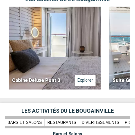
Cabine Deluxe Pont 3
Suite Gra
Explorer
LES ACTIVITÉS DU LE BOUGAINVILLE
BARS ET SALONS
RESTAURANTS
DIVERTISSEMENTS
PISC
Bars et Salons