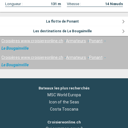
Longueur :
131
m
Vitesse :
14
Nœuds
La flotte de Ponant
Les destinations de Le Bougainville
Croisières www.croisiereonline.ch
Armateurs
Ponant
Le Bougainville
Croisières www.croisiereonline.ch
Armateurs
Ponant
Le Bougainville
Bateaux les plus recherchés
MSC World Europa
Icon of the Seas
Costa Toscana
Croisiereonline.ch