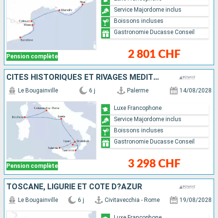
Service Majordome inclus
Boissons incluses
Gastronomie Ducasse Conseil
2 801 CHF
Pension complète
CITÉS HISTORIQUES ET RIVAGES MÉDITERRANÉENS
Le Bougainville
6 j
Palerme
14/08/2028
Luxe Francophone
Service Majordome inclus
Boissons incluses
Gastronomie Ducasse Conseil
3 298 CHF
Pension complète
TOSCANE, LIGURIE ET CÔTE D?AZUR
Le Bougainville
6 j
Civitavecchia - Rome
19/08/2028
Luxe Francophone