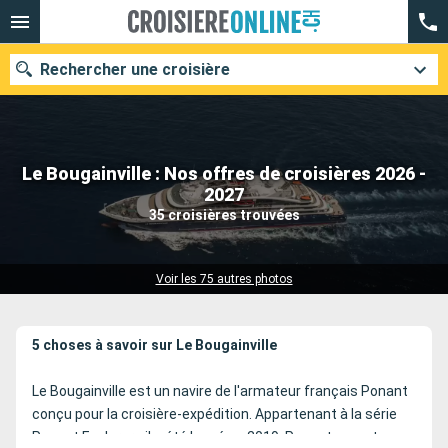
Rechercher une croisière
Le Bougainville : Nos offres de croisières 2026 -
Nos destinations
2027
35 croisières trouvées
Mois de départ
Ports
Compagnies
Voir les 75 autres photos
Rechercher
5 choses à savoir sur Le Bougainville
Le Bougainville est un navire de l'armateur français Ponant
conçu pour la croisière-expédition. Appartenant à la série
Ponant Explorers il a été lancé en 2019. Ponant compte