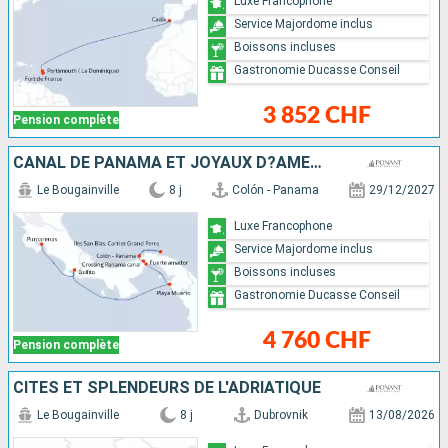
Luxe Francophone
Service Majordome inclus
Boissons incluses
Gastronomie Ducasse Conseil
3 852 CHF
Pension complète
CANAL DE PANAMA ET JOYAUX D?AMÉRIQUE CENTRALE
Le Bougainville
8 j
Colón - Panama
29/12/2027
Luxe Francophone
Service Majordome inclus
Boissons incluses
Gastronomie Ducasse Conseil
4 760 CHF
Pension complète
CITÉS ET SPLENDEURS DE L'ADRIATIQUE
Le Bougainville
8 j
Dubrovnik
13/08/2026