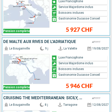
Luxe Francophone
Service Majordome inclus
Boissons incluses
Gastronomie Ducasse Conseil
5 927 CHF
Pension complète
DE MALTE AUX RIVES DE L'ADRIATIQUE
Le Bougainville
9 j
La Valette
19/08/2027
Luxe Francophone
Service Majordome inclus
Boissons incluses
Gastronomie Ducasse Conseil
5 946 CHF
Pension complète
CRUISING THE MEDITERRANEAN: SICILY, SARDINIA, AND MALLORCA ? WITH SMITHSONIAN JOURNEYS
Le Bougainville
8 j
Tarragone
12/08/2027