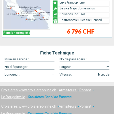
Luxe Francophone
Service Majordome inclus
Boissons incluses
Gastronomie Ducasse Conseil
6 796 CHF
Pension complète
Fiche Technique
Mise en service :
Nb de passagers :
Nb d'équipage :
Largeur :
m
Longueur :
m
Vitesse :
Nœuds
Croisières www.croisiereonline.ch
Armateurs
Ponant
Le Bougainville
Croisières Canal de Panama
Croisières www.croisiereonline.ch
Armateurs
Ponant
Le Bougainville
Croisières Canal de Panama