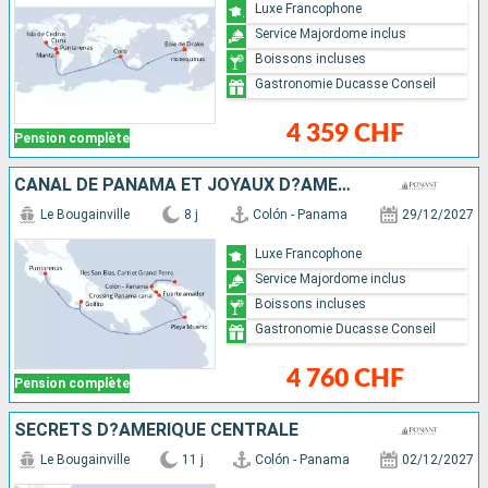
Luxe Francophone
Service Majordome inclus
Boissons incluses
Gastronomie Ducasse Conseil
4 359 CHF
Pension complète
CANAL DE PANAMA ET JOYAUX D?AMÉRIQUE CENTRALE
Le Bougainville
8 j
Colón - Panama
29/12/2027
Luxe Francophone
Service Majordome inclus
Boissons incluses
Gastronomie Ducasse Conseil
4 760 CHF
Pension complète
SECRETS D?AMÉRIQUE CENTRALE
Le Bougainville
11 j
Colón - Panama
02/12/2027