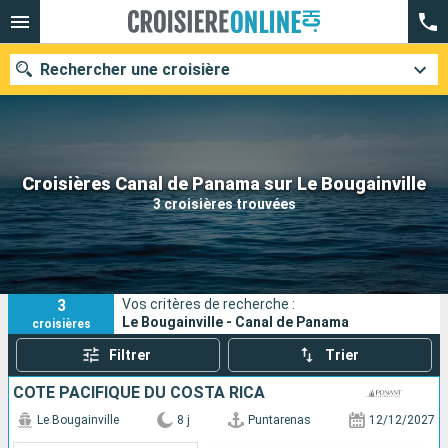
Rechercher une croisière
Nos destinations
Croisières Canal de Panama sur Le Bougainville
3 croisières trouvées
Mois de départ
Ports
Compagnies
3
Vos critères de recherche :
Rechercher
Le Bougainville - Canal de Panama
croisières
Filtrer
Trier
CÔTE PACIFIQUE DU COSTA RICA
Le Bougainville
8 j
Puntarenas
12/12/2027