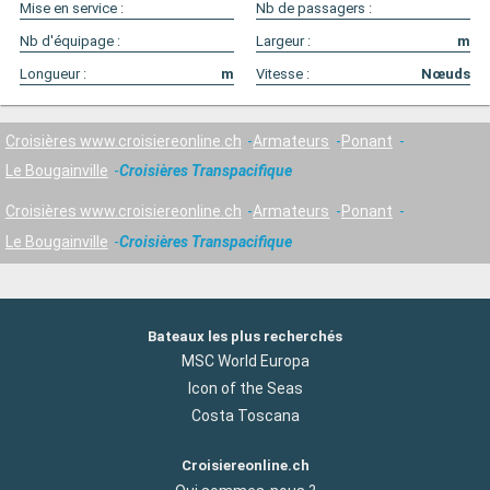
Mise en service :
Nb de passagers :
Nb d'équipage :
Largeur :
m
Longueur :
m
Vitesse :
Nœuds
Croisières www.croisiereonline.ch
Armateurs
Ponant
Le Bougainville
Croisières Transpacifique
Croisières www.croisiereonline.ch
Armateurs
Ponant
Le Bougainville
Croisières Transpacifique
Bateaux les plus recherchés
MSC World Europa
Icon of the Seas
Costa Toscana
Croisiereonline.ch