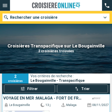
Rechercher une croisière
Nos destinations
Croisières Transpacifique sur Le Bougainville
2 croisières trouvées
Mois de départ
Ports
Compagnies
2
Vos critères de recherche :
Rechercher
Le Bougainville - Transpacifique
croisières
Filtrer
Trier
VOYAGE EN MER :MALAGA - FORT DE FRANCE
Le Bougainville
13 j
Malaga
08/11/2027