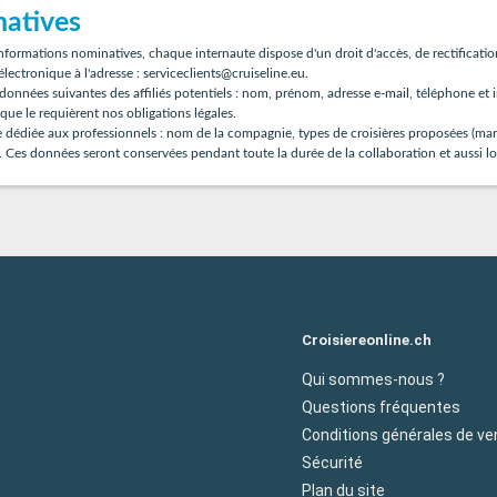
natives
ormations nominatives, chaque internaute dispose d'un droit d'accès, de rectificatio
électronique à l'adresse : serviceclients@cruiseline.eu.
nnées suivantes des affiliés potentiels : nom, prénom, adresse e-mail, téléphone et in
que le requièrent nos obligations légales.
 dédiée aux professionnels : nom de la compagnie, types de croisières proposées (mariti
. Ces données seront conservées pendant toute la durée de la collaboration et aussi lo
Croisiereonline.ch
Qui sommes-nous ?
Questions fréquentes
Conditions générales de ve
Sécurité
Plan du site