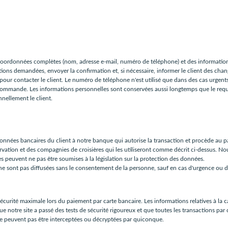
ordonnées complètes (nom, adresse e-mail, numéro de téléphone) et des informations 
ons demandées, envoyer la confirmation et, si nécessaire, informer le client des cha
our contacter le client. Le numéro de téléphone n'est utilisé que dans des cas urgent
a commande. Les informations personnelles sont conservées aussi longtemps que le requi
nellement le client.
données bancaires du client à notre banque qui autorise la transaction et procède au 
ervation et des compagnies de croisières qui les utiliseront comme décrit ci-dessus. 
s peuvent ne pas être soumises à la législation sur la protection des données.
 ne sont pas diffusées sans le consentement de la personne, sauf en cas d'urgence ou d'
écurité maximale lors du paiement par carte bancaire. Les informations relatives à la ca
e notre site a passé des tests de sécurité rigoureux et que toutes les transactions par
ne peuvent pas être interceptées ou décryptées par quiconque.