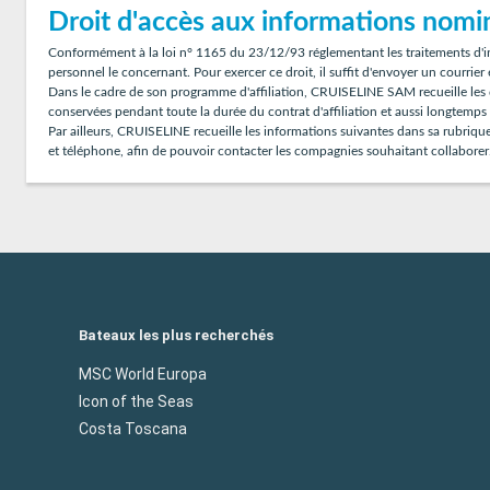
Droit d'accès aux informations nomi
Conformément à la loi n° 1165 du 23/12/93 réglementant les traitements d'inf
personnel le concernant. Pour exercer ce droit, il suffit d'envoyer un courrier 
Dans le cadre de son programme d'affiliation, CRUISELINE SAM recueille les do
conservées pendant toute la durée du contrat d'affiliation et aussi longtemps 
Par ailleurs, CRUISELINE recueille les informations suivantes dans sa rubrique
et téléphone, afin de pouvoir contacter les compagnies souhaitant collaborer
Bateaux les plus recherchés
MSC World Europa
Icon of the Seas
Costa Toscana