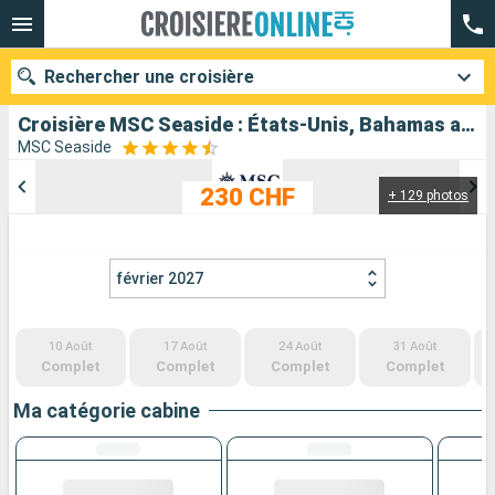
Rechercher une croisière
Croisière MSC Seaside : États-Unis, Bahamas au départ de Miami
MSC Seaside
230 CHF
+ 129 photos
Nos destinations
Mois de départ
février 2027
Ports
Compagnies
10 Août
17 Août
24 Août
31 Août
Rechercher
Complet
Complet
Complet
Complet
Ma catégorie cabine