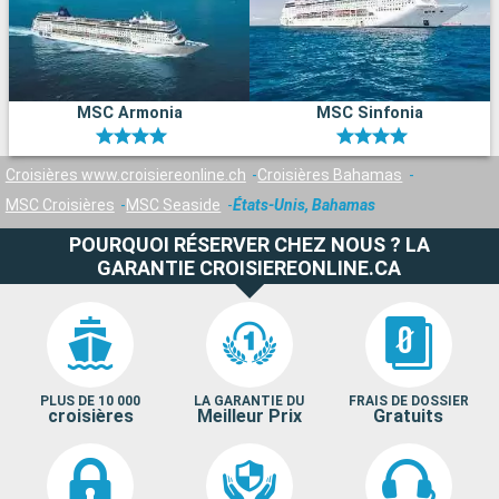
MSC Armonia
MSC Sinfonia
Croisières www.croisiereonline.ch
Croisières Bahamas
MSC Croisières
MSC Seaside
États-Unis, Bahamas
POURQUOI RÉSERVER CHEZ NOUS ? LA
GARANTIE CROISIEREONLINE.CA
PLUS DE 10 000
LA GARANTIE DU
FRAIS DE DOSSIER
croisières
Meilleur Prix
Gratuits