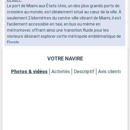
Le port de Miami aux États-Unis, un des plus grands ports de
L
croisière au monde, est idéalement situé au cœur de la ville. À
s
seulement 2 kilomètres du centre-ville vibrant de Miami, il est
i
facilement accessible en taxi, en bus ou même en
l
métromover, offrant ainsi une transition fluide pour les
visiteurs désirant explorer cette métropole emblématique de
Q
Floride.
N
s
Que visiter à Miami ?
L
VOTRE NAVIRE
Miami est un mélange exubérant de cultures, d'art et de
c
plages. Commencez par le quartier de Wynwood pour admirer
f
Photos & vidéos
Activités
Descriptif
Avis clients
Ca
ses fameuses fresques murales et galeries d'art avant-
S
gardistes. Le quartier historique d'Art Déco à South Beach
S
vous transportera dans les années 1930 avec ses bâtiments
l
colorés et son atmosphère vintage. Pour une expérience plus
e
naturelle, le parc national des Everglades, à une courte
d
distance en voiture, offre une aventure dans les marécages,
N
avec la possibilité d'observer des alligators. Découvrez Little
r
Havana, où la culture cubaine est tangible dans chaque coin
de rue.
Q
L