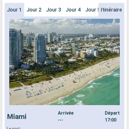
Jour 1
Jour 2
Jour 3
Jour 4
Jour 5
Itinéraire
Arrivée
Départ
Miami
---
17:00
Le port :
L