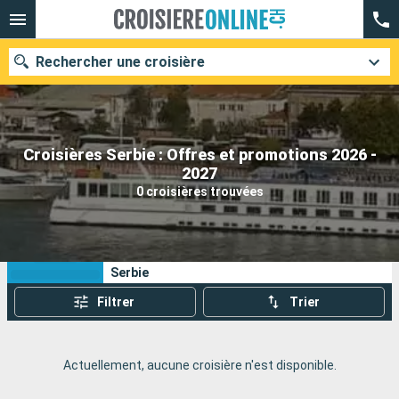
Rechercher une croisière
Croisières Serbie : Offres et promotions 2026 -
Nos destinations
2027
0 croisières trouvées
Mois de départ
Ports
Compagnies
Vos critères de recherche :
Serbie
Rechercher
Filtrer
Trier
Actuellement, aucune croisière n'est disponible.