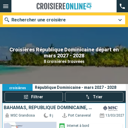
Rechercher une croisière
Croisières République Dominicaine départ en
Nos destinations
mars 2027 - 2028
8 croisières trouvées
Mois de départ
Ports
Compagnies
8
Vos critères de recherche :
République Dominicaine - mars 2027 - 2028
croisières
Rechercher
Filtrer
Trier
BAHAMAS, RÉPUBLIQUE DOMINICAINE, ÉTATS-UNIS
MSC Grandiosa
8 j
Port Canaveral
13/03/2027
Internet à bord