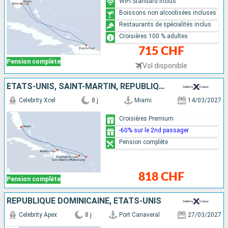
WiFi Standard inclus
Boissons non alcoolisées incluses
Restaurants de spécialités inclus
Croisières 100 % adultes
715 CHF
Pension complète
Vol disponible
ÉTATS-UNIS, SAINT-MARTIN, RÉPUBLIQUE DOMINICAINE
Celebrity Xcel
8 j
Miami
14/03/2027
Croisières Premium
-60% sur le 2nd passager
Pension complète
818 CHF
Pension complète
RÉPUBLIQUE DOMINICAINE, ÉTATS-UNIS
Celebrity Apex
8 j
Port Canaveral
27/03/2027