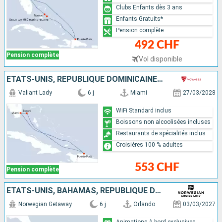
Clubs Enfants dès 3 ans
Enfants Gratuits*
Pension complète
492 CHF
Pension complète
Vol disponible
ÉTATS-UNIS, RÉPUBLIQUE DOMINICAINE, BAHAMAS
Valiant Lady
6 j
Miami
27/03/2028
WiFi Standard inclus
Boissons non alcoolisées incluses
Restaurants de spécialités inclus
Croisières 100 % adultes
553 CHF
Pension complète
ÉTATS-UNIS, BAHAMAS, RÉPUBLIQUE DOMINICAINE
Norwegian Getaway
6 j
Orlando
03/03/2027
Animations à bord exclusives