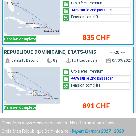
Croisières Premium
-60% sur le 2nd passager
Pension complète
835 CHF
Pension complète
RÉPUBLIQUE DOMINICAINE, ÉTATS-UNIS
Celebrity Beyond
8 j
Fort Lauderdale
07/03/2027
Croisières Premium
-60% sur le 2nd passager
Pension complète
891 CHF
Pension complète
Croisières www.croisiereonline.ch
Nos Destinations Pays
Croisières République Dominicaine
Départ En mars 2027 - 2028