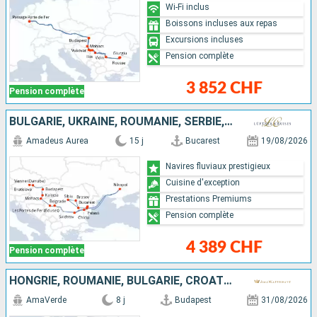
Wi-Fi inclus
Boissons incluses aux repas
Excursions incluses
Pension complète
3 852 CHF
Pension complète
BULGARIE, UKRAINE, ROUMANIE, SERBIE, HONGRIE, SLOVAQUIE, AUTRICHE
Amadeus Aurea
15 j
Bucarest
19/08/2026
Navires fluviaux prestigieux
Cuisine d'exception
Prestations Premiums
Pension complète
4 389 CHF
Pension complète
HONGRIE, ROUMANIE, BULGARIE, CROATIE, SERBIE
AmaVerde
8 j
Budapest
31/08/2026