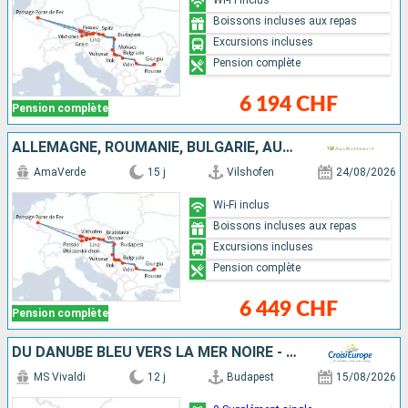
Boissons incluses aux repas
Excursions incluses
Pension complète
6 194 CHF
Pension complète
ALLEMAGNE, ROUMANIE, BULGARIE, AUTRICHE, SERBIE, SLOVAQUIE, CROATIE, HONGRIE
AmaVerde
15 j
Vilshofen
24/08/2026
Wi-Fi inclus
Boissons incluses aux repas
Excursions incluses
Pension complète
6 449 CHF
Pension complète
DU DANUBE BLEU VERS LA MER NOIRE - DE VIENNE À BUCAREST
MS Vivaldi
12 j
Budapest
15/08/2026