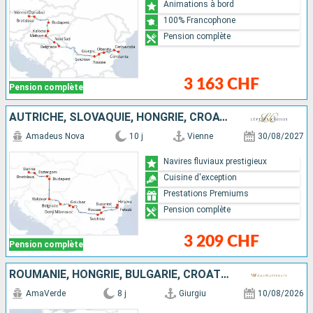
Animations à bord
100% Francophone
Pension complète
3 163 CHF
Pension complète
AUTRICHE, SLOVAQUIE, HONGRIE, CROATIE, SERBIE, BULGARIE, ROUMANIE
Amadeus Nova
10 j
Vienne
30/08/2027
Navires fluviaux prestigieux
Cuisine d'exception
Prestations Premiums
Pension complète
3 209 CHF
Pension complète
ROUMANIE, HONGRIE, BULGARIE, CROATIE, SERBIE
AmaVerde
8 j
Giurgiu
10/08/2026