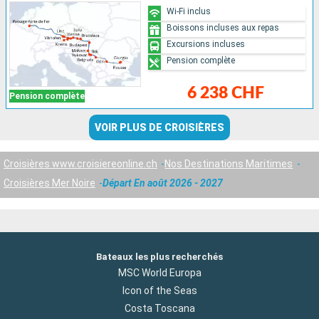
Wi-Fi inclus
Boissons incluses aux repas
Excursions incluses
Pension complète
6 238 CHF
Pension complète
VOIR PLUS DE CROISIÈRES
Croisières www.croisiereonline.ch
Nos Destinations Maritimes
Croisières Mer Noire
Départ En août 2026 - 2027
Bateaux les plus recherchés
MSC World Europa
Icon of the Seas
Costa Toscana