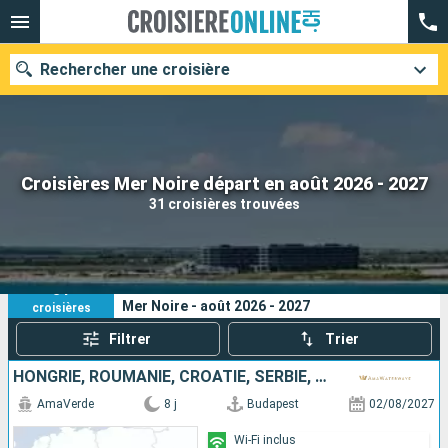
Rechercher une croisière
Nos destinations
Croisières Mer Noire départ en août 2026 - 2027
31 croisières trouvées
Mois de départ
Ports
Compagnies
31
Vos critères de recherche :
Mer Noire - août 2026 - 2027
croisières
Rechercher
Filtrer
Trier
HONGRIE, ROUMANIE, CROATIE, SERBIE, BULGARIE
AmaVerde
8 j
Budapest
02/08/2027
Wi-Fi inclus