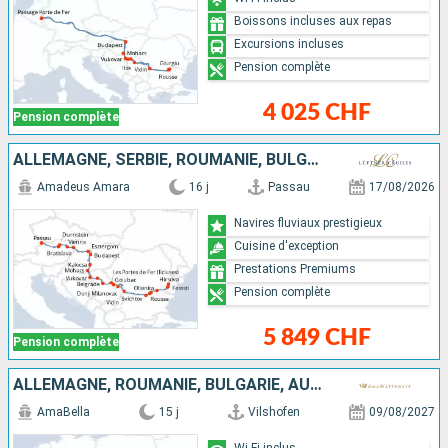
Boissons incluses aux repas
Excursions incluses
Pension complète
4 025 CHF
Pension complète
ALLEMAGNE, SERBIE, ROUMANIE, BULGARIE, CROATIE, HONGRIE, SLOVAQUIE, AUTRICHE
Amadeus Amara
16 j
Passau
17/08/2026
Navires fluviaux prestigieux
Cuisine d'exception
Prestations Premiums
Pension complète
5 849 CHF
Pension complète
ALLEMAGNE, ROUMANIE, BULGARIE, AUTRICHE, SERBIE, SLOVAQUIE, CROATIE, HONGRIE
AmaBella
15 j
Vilshofen
09/08/2027
Wi-Fi inclus