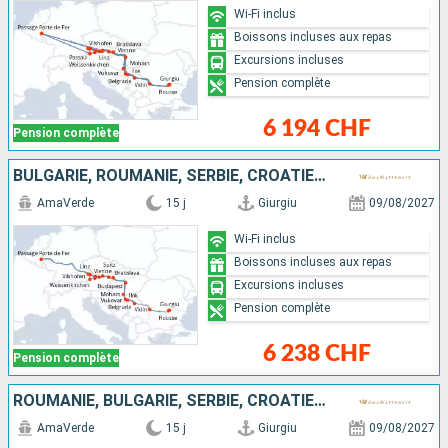
Wi-Fi inclus
Boissons incluses aux repas
Excursions incluses
Pension complète
6 194 CHF
Pension complète
BULGARIE, ROUMANIE, SERBIE, CROATIE, HONGRIE, SLOVAQUIE, AUTRICHE, ALLEMAGNE
AmaVerde
15 j
Giurgiu
09/08/2027
Wi-Fi inclus
Boissons incluses aux repas
Excursions incluses
Pension complète
6 238 CHF
Pension complète
ROUMANIE, BULGARIE, SERBIE, CROATIE, HONGRIE, SLOVAQUIE, AUTRICHE, ALLEMAGNE
AmaVerde
15 j
Giurgiu
09/08/2027