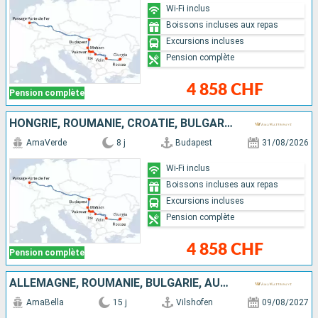
Wi-Fi inclus
Boissons incluses aux repas
Excursions incluses
Pension complète
4 858 CHF
Pension complète
HONGRIE, ROUMANIE, CROATIE, BULGARIE, SERBIE
AmaVerde
8 j
Budapest
31/08/2026
Wi-Fi inclus
Boissons incluses aux repas
Excursions incluses
Pension complète
4 858 CHF
Pension complète
ALLEMAGNE, ROUMANIE, BULGARIE, AUTRICHE, SERBIE, CROATIE, SLOVAQUIE, HONGRIE
AmaBella
15 j
Vilshofen
09/08/2027