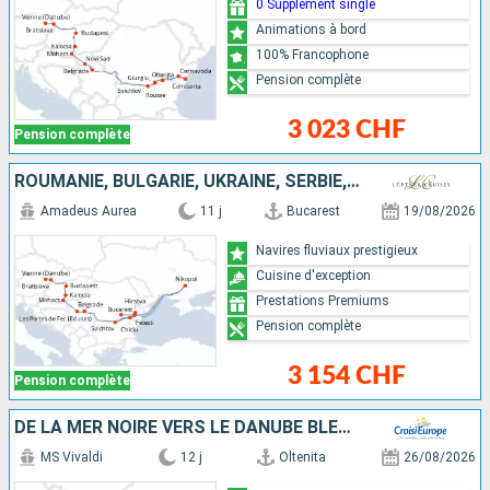
0 Supplément single
Animations à bord
100% Francophone
Pension complète
3 023 CHF
Pension complète
ROUMANIE, BULGARIE, UKRAINE, SERBIE, HONGRIE, SLOVAQUIE, AUTRICHE
Amadeus Aurea
11 j
Bucarest
19/08/2026
Navires fluviaux prestigieux
Cuisine d'exception
Prestations Premiums
Pension complète
3 154 CHF
Pension complète
DE LA MER NOIRE VERS LE DANUBE BLEU - DE BUCAREST À VIENNE
MS Vivaldi
12 j
Oltenita
26/08/2026