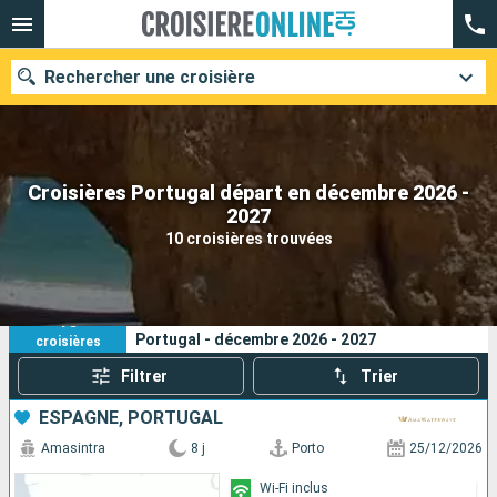
Rechercher une croisière
Croisières Portugal départ en décembre 2026 -
Nos destinations
2027
10 croisières trouvées
Mois de départ
Ports
Compagnies
10
Vos critères de recherche :
Portugal - décembre 2026 - 2027
croisières
Rechercher
Filtrer
Trier
ESPAGNE, PORTUGAL
Amasintra
8 j
Porto
25/12/2026
Wi-Fi inclus