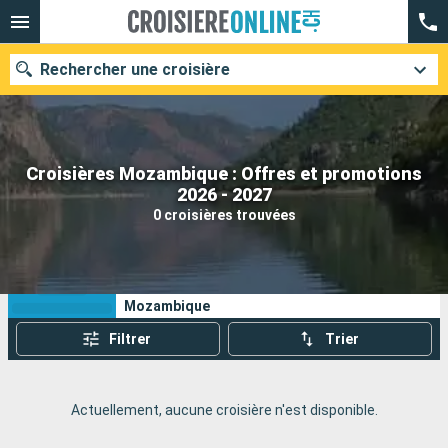
Rechercher une croisière
Croisières Mozambique : Offres et promotions
Nos destinations
2026 - 2027
0 croisières trouvées
Mois de départ
Ports
Compagnies
Vos critères de recherche :
Mozambique
Rechercher
Filtrer
Trier
Actuellement, aucune croisière n'est disponible.