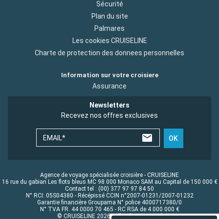
Sécurité
Plan du site
Palmares
Les cookies CRUISELINE
Charte de protection des donnees personnelles
Information sur votre croisiere
Assurance
Newsletters
Recevez nos offres exclusives
EMAIL*
OK
Agence de voyage spécialisée croisière - CRUISELINE
16 rue du gabian Les flots bleus MC 98 000 Monaco SAM au Capital de 150 000 €
Contact tel : (00) 377 97 97 84 50
N° RCI: 05S04380 - Récépissé CCIN n°2007-01231/2007-01232
Garantie financière Groupama N° police 4000717380/0
N° TVA FR. 44 0000 70 465 - RC RSA de 4 000 000 €
© CRUISELINE 2026 - all rights reserved