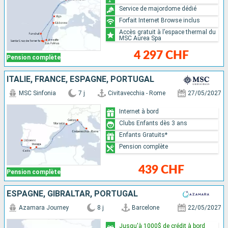
Service de majordome dédié
Forfait Internet Browse inclus
Accès gratuit à l’espace thermal du
MSC Aurea Spa
4 297 CHF
Pension complète
ITALIE, FRANCE, ESPAGNE, PORTUGAL
MSC Sinfonia
7 j
Civitavecchia - Rome
27/05/2027
Internet à bord
Clubs Enfants dès 3 ans
Enfants Gratuits*
Pension complète
439 CHF
Pension complète
ESPAGNE, GIBRALTAR, PORTUGAL
Azamara Journey
8 j
Barcelone
22/05/2027
Jusqu'à 1000$ de crédit à bord