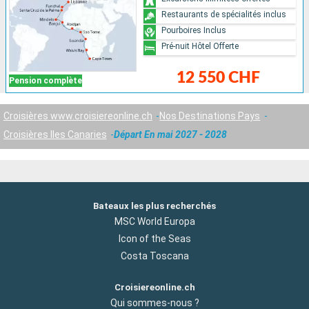
Restaurants de spécialités inclus
Pourboires Inclus
Pré-nuit Hôtel Offerte
12 550 CHF
Pension complète
Croisières www.croisiereonline.ch
Nos Destinations Pays
Croisières Iles Canaries
Départ En mai 2027 - 2028
Bateaux les plus recherchés
MSC World Europa
Icon of the Seas
Costa Toscana
Croisiereonline.ch
Qui sommes-nous ?