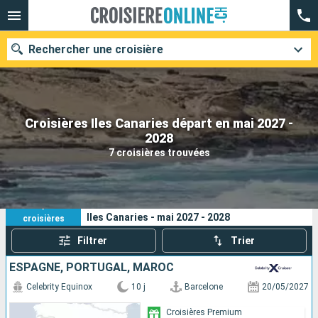
Rechercher une croisière
Croisières Iles Canaries départ en mai 2027 -
Nos destinations
2028
7 croisières trouvées
Mois de départ
Ports
Compagnies
7
Vos critères de recherche :
Iles Canaries - mai 2027 - 2028
croisières
Rechercher
Filtrer
Trier
ESPAGNE, PORTUGAL, MAROC
Celebrity Equinox
10 j
Barcelone
20/05/2027
Croisières Premium