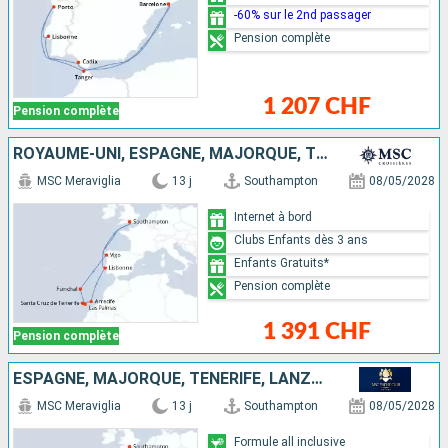
-60% sur le 2nd passager
Pension complète
1 207 CHF
Pension complète
ROYAUME-UNI, ESPAGNE, MAJORQUE, TENERIFE, LANZAROTE, PORTUGAL
MSC Meraviglia
13 j
Southampton
08/05/2028
Internet à bord
Clubs Enfants dès 3 ans
Enfants Gratuits*
Pension complète
1 391 CHF
Pension complète
ESPAGNE, MAJORQUE, TENERIFE, LANZAROTE, PORTUGAL, ROYAUME-UNI
MSC Meraviglia
13 j
Southampton
08/05/2028
Formule all inclusive