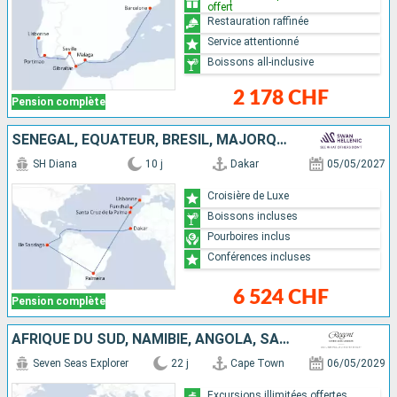
offert
Restauration raffinée
Service attentionné
Boissons all-inclusive
2 178 CHF
Pension complète
SÉNÉGAL, ÉQUATEUR, BRÉSIL, MAJORQUE, PORTUGAL
SH Diana
10 j
Dakar
05/05/2027
Croisière de Luxe
Boissons incluses
Pourboires inclus
Conférences incluses
6 524 CHF
Pension complète
AFRIQUE DU SUD, NAMIBIE, ANGOLA, SAO TOMÉ ET PRINCIPE, CÔTE D'IVOIRE, ROYAUME-UNI, CAP-VERT, MAJORQUE, PORTUGAL
Seven Seas Explorer
22 j
Cape Town
06/05/2029
Excursions illimitées offertes