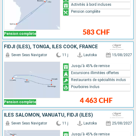
Activités à bord incluses
Pension complète
583 CHF
Pension complète
FIDJI (ÎLES), TONGA, ÎLES COOK, FRANCE
Seven Seas Navigator
11 j
Lautoka
15/08/2027
Jusqu'à 45% de remise
Excursions illimitées offertes
Restaurants de spécialités inclus
Pourboires Inclus
4 463 CHF
Pension complète
ÎLES SALOMON, VANUATU, FIDJI (ÎLES)
Seven Seas Navigator
11 j
Lautoka
25/08/2027
Jusqu'à 45% de remise