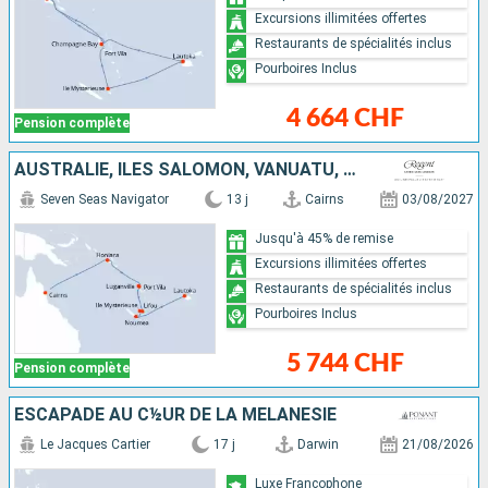
Excursions illimitées offertes
Restaurants de spécialités inclus
Pourboires Inclus
4 664 CHF
Pension complète
AUSTRALIE, ÎLES SALOMON, VANUATU, NOUVELLE-CALÉDONIE, FIDJI (ÎLES)
Seven Seas Navigator
13 j
Cairns
03/08/2027
Jusqu'à 45% de remise
Excursions illimitées offertes
Restaurants de spécialités inclus
Pourboires Inclus
5 744 CHF
Pension complète
ESCAPADE AU C½UR DE LA MÉLANÉSIE
Le Jacques Cartier
17 j
Darwin
21/08/2026
Luxe Francophone