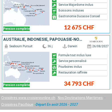
Service Majordome inclus
Boissons incluses
Gastronomie Ducasse Conseil
12 675 CHF
Pension complète
AUSTRALIE, INDONÉSIE, PAPOUASIE-NOUVELLE-GUINÉE, ÎLES SALOMON, VANUATU, FIDJI (ÎLES), TONGA, SAMOA, ÎLES COOK, FRANCE
Seabourn Pursuit
36 j
Darwin
26/08/2027
Formule tout inclus luxe
Service personnalisé
Pourboires inclus
Restauration raffinée
34 793 CHF
Pension complète
Croisières www.croisiereonline.ch
Nos Destinations Maritimes
Croisières Pacifique
Départ En août 2026 - 2027