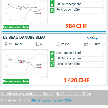
100% Francophone
Pension complète
984 CHF
Pension complète
LE BEAU DANUBE BLEU
MS France
6 j
Passau
30/08/2027
Animations à bord
100% Francophone
Pension complète
1 420 CHF
Pension complète
Croisières www.croisiereonline.ch
Nos Destinations Pays
Croisières Hongrie
Départ En août 2026 - 2027