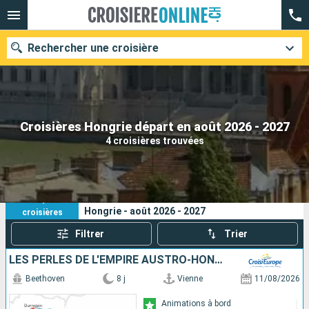
Rechercher une croisière
Nos destinations
Croisières Hongrie départ en août 2026 - 2027
4 croisières trouvées
Mois de départ
Ports
Compagnies
4
Vos critères de recherche :
Hongrie - août 2026 - 2027
croisières
Rechercher
Filtrer
Trier
LES PERLES DE L'EMPIRE AUSTRO-HONGROIS
Beethoven
8 j
Vienne
11/08/2026
Animations à bord