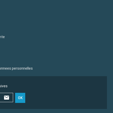
nte
donnees personnelles
sives
OK