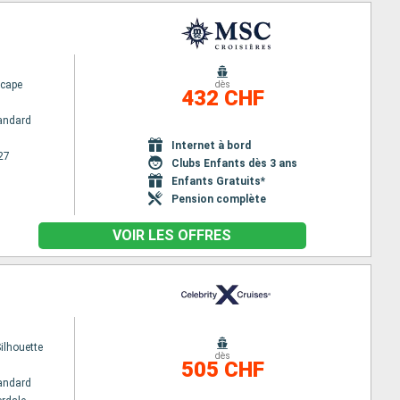
cape
dès
432 CHF
andard
Internet à bord
27
Clubs Enfants dès 3 ans
Enfants Gratuits*
Pension complète
VOIR LES OFFRES
Silhouette
dès
505 CHF
andard