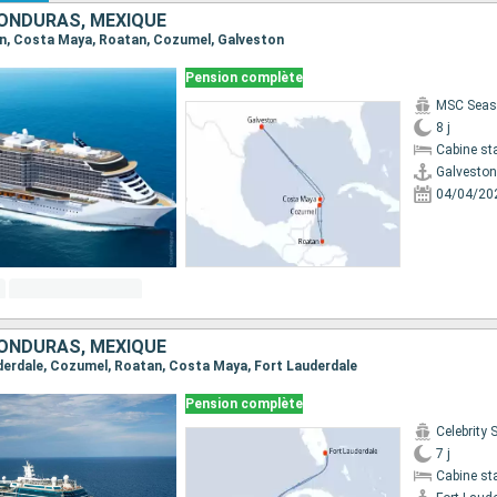
HONDURAS, MEXIQUE
ton, Costa Maya, Roatan, Cozumel, Galveston
Pension complète
MSC Seas
8 j
Cabine st
Galveston
04/04/20
HONDURAS, MEXIQUE
auderdale, Cozumel, Roatan, Costa Maya, Fort Lauderdale
Pension complète
Celebrity 
7 j
Cabine st