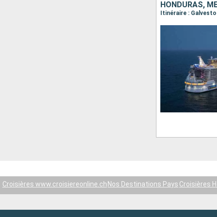
HONDURAS, ME
Itinéraire : Galves
Croisières www.croisiereonline.ch
Nos Destinations Pays
Croisières 