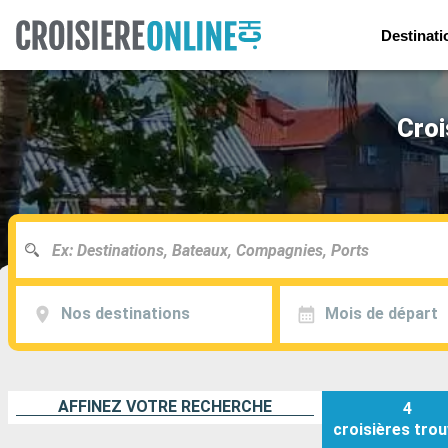
Destinati
Croi
Nos destinations
Mois de départ
AFFINEZ VOTRE RECHERCHE
4
croisières
trou