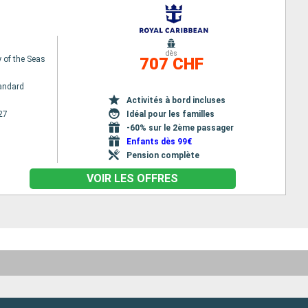
dès
of the Seas
707 CHF
andard
Activités à bord incluses
27
Idéal pour les familles
-60% sur le 2ème passager
Enfants dès 99€
Pension complète
VOIR LES OFFRES