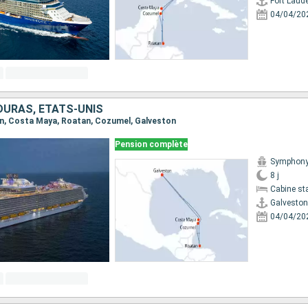
Fort Laud
04/04/20
DURAS, ÉTATS-UNIS
ton, Costa Maya, Roatan, Cozumel, Galveston
Pension complète
Symphony 
8 j
Cabine st
Galveston
04/04/20