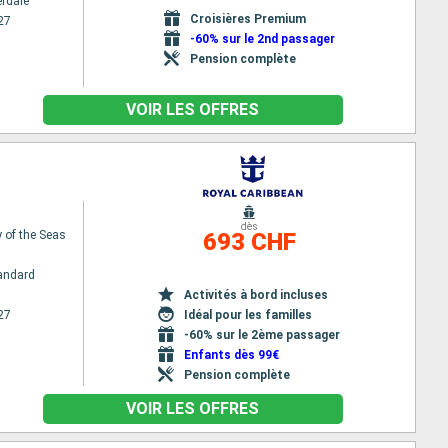
erdale
Croisières Premium
27
-60% sur le 2nd passager
Pension complète
VOIR LES OFFRES
dès
of the Seas
693 CHF
andard
Activités à bord incluses
27
Idéal pour les familles
-60% sur le 2ème passager
Enfants dès 99€
Pension complète
VOIR LES OFFRES