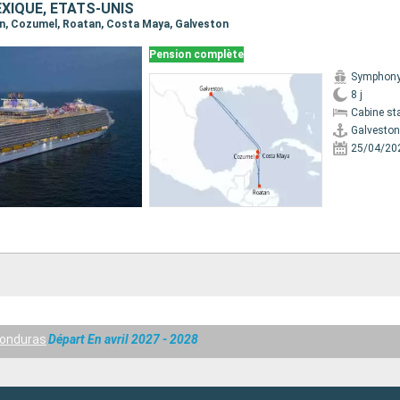
XIQUE, ÉTATS-UNIS
ton, Cozumel, Roatan, Costa Maya, Galveston
Pension complète
Symphony 
8 j
Cabine st
Galveston
25/04/20
Honduras
Départ En avril 2027 - 2028