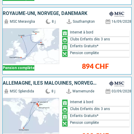
ROYAUME-UNI, NORVÈGE, DANEMARK
MSC Meraviglia
8 j
Southampton
16/09/2028
Internet à bord
Clubs Enfants dès 3 ans
Enfants Gratuits*
Pension complète
894 CHF
Pension complète
ALLEMAGNE, ÎLES MALOUINES, NORVÈGE, DANEMARK
MSC Splendida
8 j
Warnemunde
03/09/2028
Internet à bord
Clubs Enfants dès 3 ans
Enfants Gratuits*
Pension complète