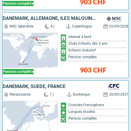
903 CHF
Pension complète
DANEMARK, ALLEMAGNE, ÎLES MALOUINES, NORVÈGE
MSC Splendida
8 j
Copenhague
02/09/2028
Internet à bord
Clubs Enfants dès 3 ans
Enfants Gratuits*
Pension complète
903 CHF
Pension complète
DANEMARK, SUÈDE, FRANCE
Renaissance
7 j
Dunkerque
30/09/2027
Croisière Francophone
Longues escales
Pension complète