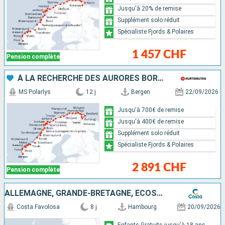
Jusqu'à 20% de remise
Supplément solo réduit
Spécialiste Fjords & Polaires
1 457 CHF
Pension complète
À LA RECHERCHE DES AURORES BORÉALES
MS Polarlys
12 j
Bergen
22/09/2026
Jusqu'à 700€ de remise
Jusqu'à 400€ de remise
Supplément solo réduit
Spécialiste Fjords & Polaires
2 891 CHF
Pension complète
ALLEMAGNE, GRANDE-BRETAGNE, ECOSSE
Costa Favolosa
8 j
Hambourg
20/09/2026
Enfants Gratuits jusqu'à 18 ans