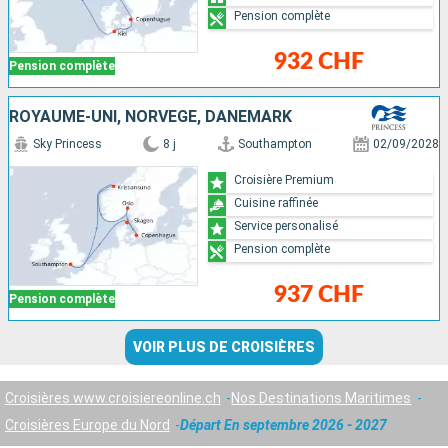
Pension complète
932 CHF
Pension complète
ROYAUME-UNI, NORVÈGE, DANEMARK
Sky Princess
8 j
Southampton
02/09/2028
Croisière Premium
Cuisine raffinée
Service personalisé
Pension complète
937 CHF
Pension complète
VOIR PLUS DE CROISIÈRES
Croisières www.croisiereonline.ch
Nos Destinations Maritimes
Croisières Europe du Nord
Départ En septembre 2026 - 2027