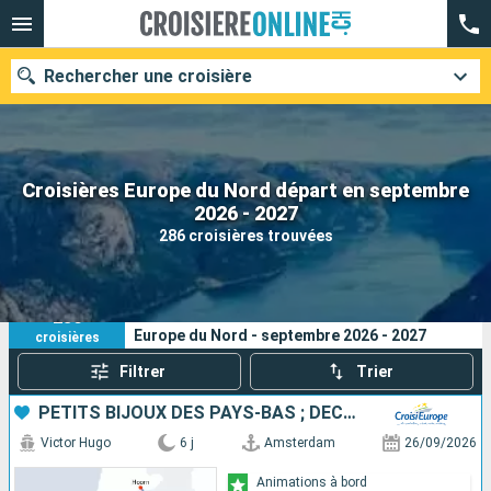
Rechercher une croisière
Croisières Europe du Nord départ en septembre
Nos destinations
2026 - 2027
286 croisières trouvées
Mois de départ
Ports
Compagnies
286
Vos critères de recherche :
Europe du Nord - septembre 2026 - 2027
croisières
Rechercher
Filtrer
Trier
PETITS BIJOUX DES PAYS-BAS ; DÉCOUVREZ DES TRÉSORS CACHÉS AU CHARME UNIQUE
Victor Hugo
6 j
Amsterdam
26/09/2026
Animations à bord