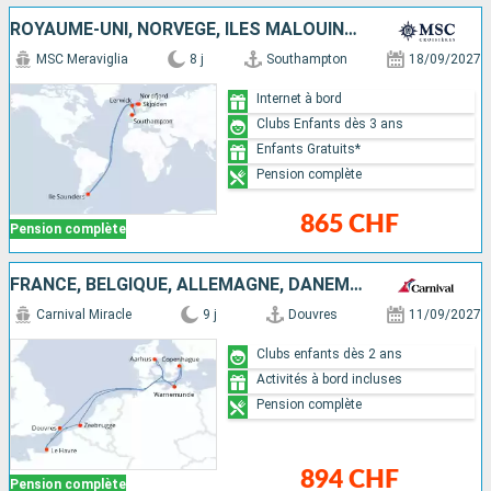
ROYAUME-UNI, NORVÈGE, ÎLES MALOUINES
MSC Meraviglia
8 j
Southampton
18/09/2027
Internet à bord
Clubs Enfants dès 3 ans
Enfants Gratuits*
Pension complète
865 CHF
Pension complète
FRANCE, BELGIQUE, ALLEMAGNE, DANEMARK, ROYAUME-UNI
Carnival Miracle
9 j
Douvres
11/09/2027
Clubs enfants dès 2 ans
Activités à bord incluses
Pension complète
894 CHF
Pension complète