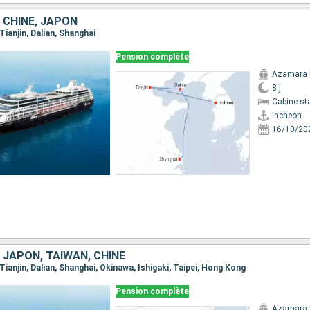
 CHINE, JAPON
 Tianjin, Dalian, Shanghai
Pension complète
Azamara 
8 j
Cabine st
Incheon
16/10/20
 JAPON, TAÏWAN, CHINE
 Tianjin, Dalian, Shanghai, Okinawa, Ishigaki, Taipei, Hong Kong
Pension complète
Azamara 