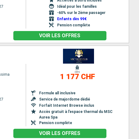
Activités à bord incluses
27
Idéal pour les familles
-60% sur le 2ème passager
Enfants dès 99€
Pension complète
VOIR LES OFFRES
dès
issima
1 177 CHF
Formule all inclusive
27
Service de majordome dédié
Forfait Internet Browse inclus
Accès gratuit à l’espace thermal du MSC
Aurea Spa
Pension complète
VOIR LES OFFRES