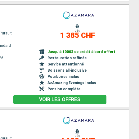
dès
Pursuit
1 385 CHF
andard
Jusqu'à 1000$ de crédit à bord offert
26
Restauration raffinée
Service attentionné
Boissons all-inclusive
Pourboires inclus
AzAmazing Evenings Inclus
Pension complète
VOIR LES OFFRES
dès
Pursuit