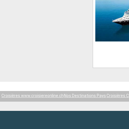
Croisières www.croisiereonline.ch
Nos Destinations Pays
Croisières C