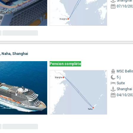
Shanghai
07/10/20
i, Naha, Shanghai
Pension complète
MSC Bell
5 j
Suite
Shanghai
04/10/20