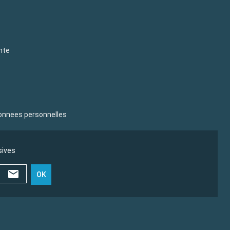
nte
donnees personnelles
sives
OK