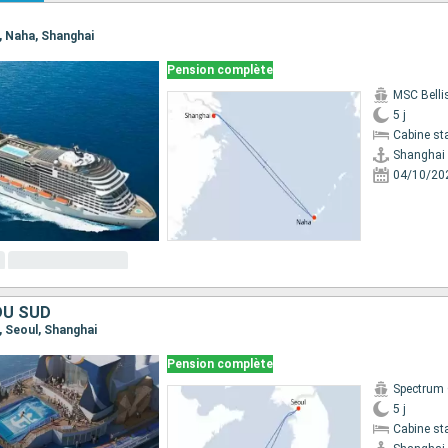
i, Naha, Shanghai
Pension complète
MSC Bell
5 j
Cabine st
Shanghai
04/10/20
DU SUD
i, Seoul, Shanghai
Pension complète
Spectrum 
5 j
Cabine st