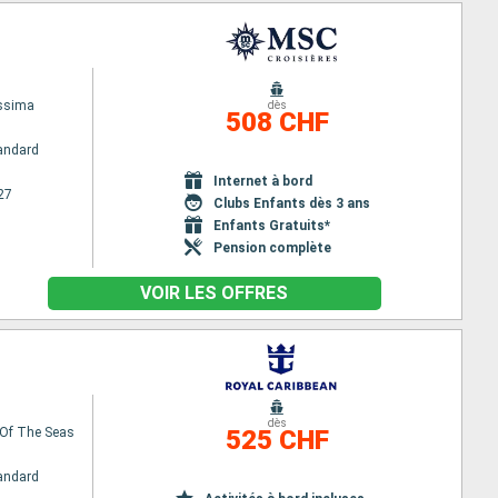
issima
dès
508 CHF
andard
Internet à bord
27
Clubs Enfants dès 3 ans
Enfants Gratuits*
Pension complète
VOIR LES OFFRES
dès
Of The Seas
525 CHF
andard