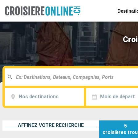
Destinati
Croi
Nos destinations
Mois de départ
AFFINEZ VOTRE RECHERCHE
5
croisières
trou