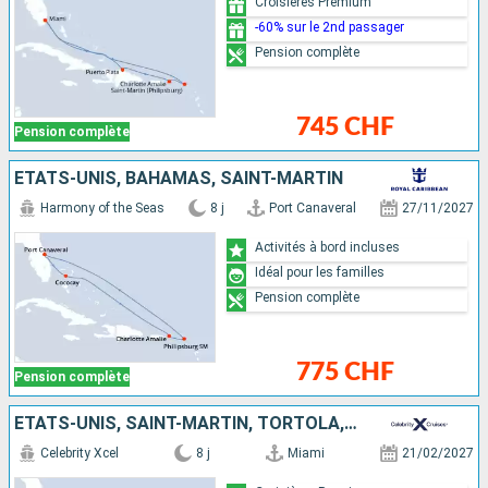
Croisières Premium
-60% sur le 2nd passager
Pension complète
745 CHF
Pension complète
ÉTATS-UNIS, BAHAMAS, SAINT-MARTIN
Harmony of the Seas
8 j
Port Canaveral
27/11/2027
Activités à bord incluses
Idéal pour les familles
Pension complète
775 CHF
Pension complète
ÉTATS-UNIS, SAINT-MARTIN, TORTOLA, RÉPUBLIQUE DOMINICAINE
Celebrity Xcel
8 j
Miami
21/02/2027