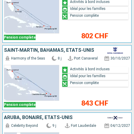
Activités à bord incluses
Idéal pour les familles
Pension complète
802 CHF
Pension complète
SAINT-MARTIN, BAHAMAS, ÉTATS-UNIS
Harmony of the Seas
8 j
Port Canaveral
30/10/2027
Activités à bord incluses
Idéal pour les familles
Pension complète
843 CHF
Pension complète
ARUBA, BONAIRE, ÉTATS-UNIS
Celebrity Beyond
9 j
Fort Lauderdale
04/12/2027