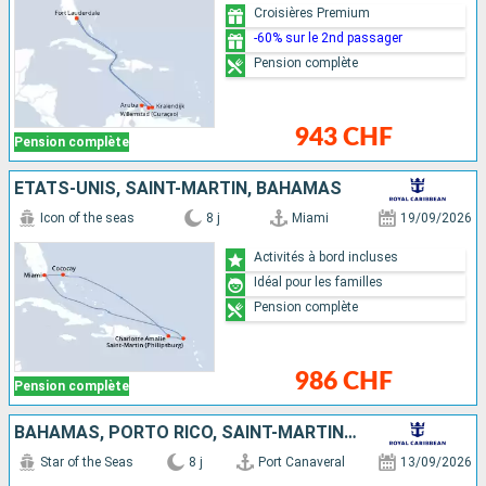
Croisières Premium
-60% sur le 2nd passager
Pension complète
943 CHF
Pension complète
ÉTATS-UNIS, SAINT-MARTIN, BAHAMAS
Icon of the seas
8 j
Miami
19/09/2026
Activités à bord incluses
Idéal pour les familles
Pension complète
986 CHF
Pension complète
BAHAMAS, PORTO RICO, SAINT-MARTIN, ÉTATS-UNIS
Star of the Seas
8 j
Port Canaveral
13/09/2026