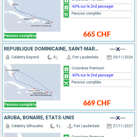
-60% sur le 2nd passager
Pension complète
665 CHF
Pension complète
RÉPUBLIQUE DOMINICAINE, SAINT-MARTIN, ÉTATS-UNIS
Celebrity Beyond
8 j
Fort Lauderdale
29/11/2026
Croisières Premium
-60% sur le 2nd passager
Pension complète
669 CHF
Pension complète
ARUBA, BONAIRE, ÉTATS-UNIS
Celebrity Silhouette
9 j
Fort Lauderdale
27/11/2027
Croisières Premium