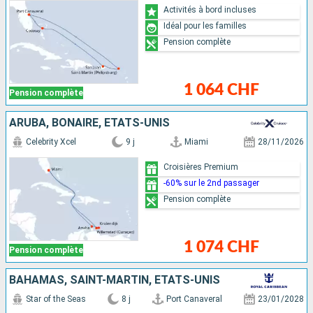
Activités à bord incluses
Idéal pour les familles
Pension complète
1 064 CHF
Pension complète
ARUBA, BONAIRE, ÉTATS-UNIS
Celebrity Xcel
9 j
Miami
28/11/2026
Croisières Premium
-60% sur le 2nd passager
Pension complète
1 074 CHF
Pension complète
BAHAMAS, SAINT-MARTIN, ÉTATS-UNIS
Star of the Seas
8 j
Port Canaveral
23/01/2028