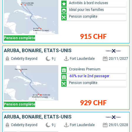
Activités à bord incluses
Idéal pour les familles
Pension complète
915 CHF
Pension complète
ARUBA, BONAIRE, ÉTATS-UNIS
Celebrity Beyond
9 j
Fort Lauderdale
20/11/2027
Croisières Premium
-60% sur le 2nd passager
Pension complète
929 CHF
Pension complète
ARUBA, BONAIRE, ÉTATS-UNIS
Celebrity Beyond
9 j
Fort Lauderdale
29/01/2028