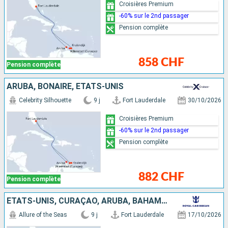
Croisières Premium
-60% sur le 2nd passager
Pension complète
858 CHF
Pension complète
ARUBA, BONAIRE, ÉTATS-UNIS
Celebrity Silhouette
9 j
Fort Lauderdale
30/10/2026
Croisières Premium
-60% sur le 2nd passager
Pension complète
882 CHF
Pension complète
ÉTATS-UNIS, CURAÇAO, ARUBA, BAHAMAS
Allure of the Seas
9 j
Fort Lauderdale
17/10/2026