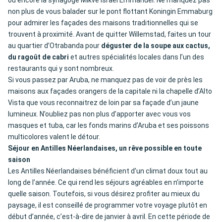
ou encore la synagoge Mikve Israël Emmanuel. Ne manquez pas
non plus de vous balader sur le pont flottant Koningin Emmaburg
pour admirer les façades des maisons traditionnelles qui se
trouvent à proximité. Avant de quitter Willemstad, faites un tour
au quartier d’Otrabanda pour
déguster de la soupe aux cactus,
du ragoût de cabri
et autres spécialités locales dans l’un des
restaurants qui y sont nombreux.
Si vous passez par Aruba, ne manquez pas de voir de près les
maisons aux façades orangers de la capitale ni la chapelle d’Alto
Vista que vous reconnaitrez de loin par sa façade d’un jaune
lumineux. N’oubliez pas non plus d’apporter avec vous vos
masques et tuba, car les fonds marins d’Aruba et ses poissons
multicolores valent le détour.
Séjour en Antilles Néerlandaises, un rêve possible en toute
saison
Les Antilles Néerlandaises bénéficient d’un climat doux tout au
long de l’année. Ce qui rend les séjours agréables en n’importe
quelle saison. Toutefois, si vous désirez profiter au mieux du
paysage, il est conseillé de programmer votre voyage plutôt en
début d’année, c’est-à-dire de janvier à avril. En cette période de