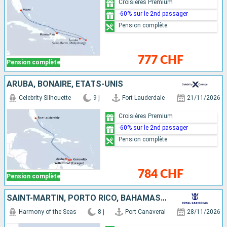
Croisières Premium
-60% sur le 2nd passager
Pension complète
777 CHF
Pension complète
ARUBA, BONAIRE, ÉTATS-UNIS
Celebrity Silhouette
9 j
Fort Lauderdale
21/11/2026
Croisières Premium
-60% sur le 2nd passager
Pension complète
784 CHF
Pension complète
SAINT-MARTIN, PORTO RICO, BAHAMAS, ÉTATS-UNIS
Harmony of the Seas
8 j
Port Canaveral
28/11/2026