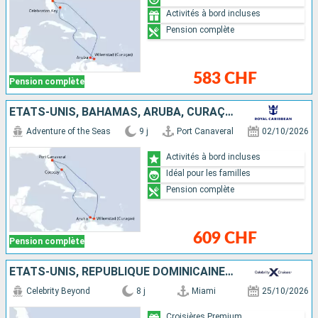
Activités à bord incluses
Pension complète
583 CHF
Pension complète
ÉTATS-UNIS, BAHAMAS, ARUBA, CURAÇAO
Adventure of the Seas
9 j
Port Canaveral
02/10/2026
Activités à bord incluses
Idéal pour les familles
Pension complète
609 CHF
Pension complète
ÉTATS-UNIS, RÉPUBLIQUE DOMINICAINE, TORTOLA, SAINT-MARTIN
Celebrity Beyond
8 j
Miami
25/10/2026
Croisières Premium