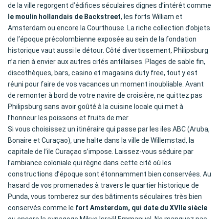
de la ville regorgent d’édifices séculaires dignes d’intérêt comme
le moulin hollandais de Backstreet
, les forts William et
Amsterdam ou encore la Courthouse. La riche collection d’objets
de l’époque précolombienne exposée au sein de la fondation
historique vaut aussi le détour. Côté divertissement, Philipsburg
n’a rien à envier aux autres cités antillaises. Plages de sable fin,
discothèques, bars, casino et magasins duty free, tout y est
réuni pour faire de vos vacances un moment inoubliable. Avant
de remonter à bord de votre navire de croisière, ne quittez pas
Philipsburg sans avoir goûté à la cuisine locale qui met à
l’honneur les poissons et fruits de mer.
Si vous choisissez un itinéraire qui passe par les iles ABC (Aruba,
Bonaire et Curaçao), une halte dans la ville de Willemstad, la
capitale de l’ile Curaçao s’impose. Laissez-vous séduire par
l’ambiance coloniale qui règne dans cette cité où les
constructions d’époque sont étonnamment bien conservées. Au
hasard de vos promenades à travers le quartier historique de
Punda, vous tomberez sur des bâtiments séculaires très bien
conservés comme le
fort Amsterdam, qui date du XVIIe siècle