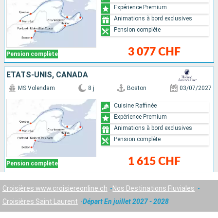
Expérience Premium
Animations à bord exclusives
Pension complète
3 077 CHF
Pension complète
ÉTATS-UNIS, CANADA
MS Volendam
8 j
Boston
03/07/2027
Cuisine Raffinée
Expérience Premium
Animations à bord exclusives
Pension complète
1 615 CHF
Pension complète
Croisières www.croisiereonline.ch
Nos Destinations Fluviales
Croisières Saint Laurent
Départ En juillet 2027 - 2028