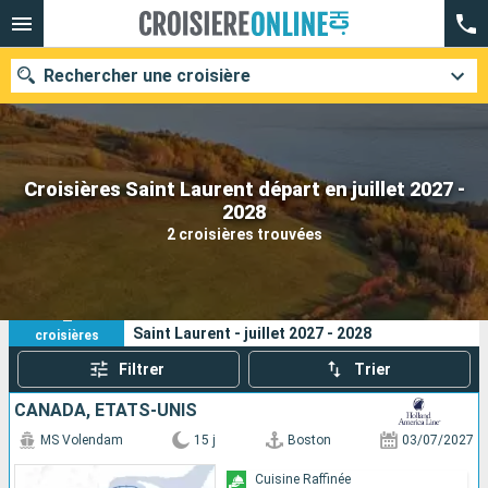
Rechercher une croisière
Croisières Saint Laurent départ en juillet 2027 -
Nos destinations
2028
2 croisières trouvées
Mois de départ
Ports
Compagnies
2
Vos critères de recherche :
Saint Laurent - juillet 2027 - 2028
croisières
Rechercher
Filtrer
Trier
CANADA, ÉTATS-UNIS
MS Volendam
15 j
Boston
03/07/2027
Cuisine Raffinée