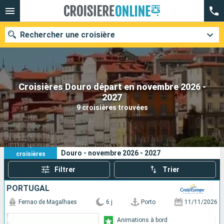
Rechercher une croisière
Croisières Douro départ en novembre 2026 -
Nos destinations
2027
9 croisières trouvées
Mois de départ
Ports
Compagnies
9
Vos critères de recherche :
Douro - novembre 2026 - 2027
croisières
Rechercher
Filtrer
Trier
PORTUGAL
Fernao de Magalhaes
6 j
Porto
11/11/2026
Animations à bord