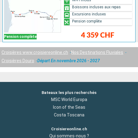
Boissons incluses aux repas
Excursions incluses
Pension complète
4 359 CHF
Pension complète
Croisières www.croisiereonline.ch
Nos Destinations Fluviales
Croisières Douro
Départ En novembre 2026 - 2027
Bateaux les plus recherchés
MSC World Europa
Icon of the Seas
Costa Toscana
Croisiereonline.ch
Qui sommes-nous ?