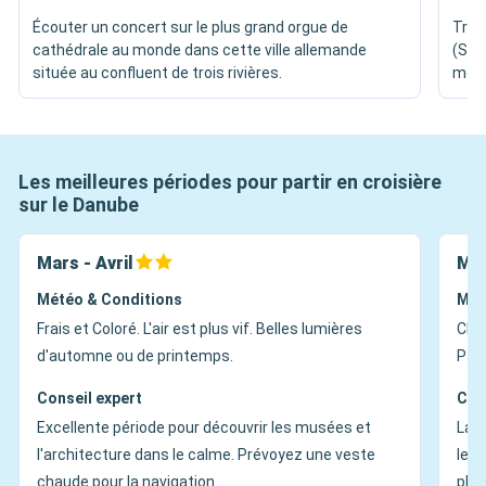
Écouter un concert sur le plus grand orgue de
Trav
cathédrale au monde dans cette ville allemande
(Ste
située au confluent de trois rivières.
médi
Les meilleures périodes pour partir en croisière
sur le Danube
Mars - Avril
Mai
Météo & Conditions
Mét
Frais et Coloré. L'air est plus vif. Belles lumières
Clém
d'automne ou de printemps.
Parf
Conseil expert
Con
Excellente période pour découvrir les musées et
La s
l'architecture dans le calme. Prévoyez une veste
les 
chaude pour la navigation.
plus