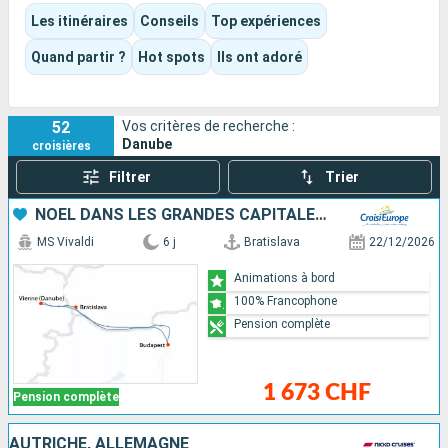
comme la vallée de la Wachau ou les Portes de Fer.
Les itinéraires
Conseils
Top expériences
La destination mêle très naturellement patrimoine, douceur
de vivre, gastronomie et navigation panoramique, dans une
Quand partir ?
Hot spots
Ils ont adoré
expérience où se mêlent très naturellement capitales
emblématiques, paysages fluviaux et étapes plus
confidentielles.
52
Vos critères de recherche :
Danube
croisières
Filtrer
Trier
NOËL DANS LES GRANDES CAPITALES DANUBIENNES
MS Vivaldi
6 j
Bratislava
22/12/2026
Animations à bord
100% Francophone
Pension complète
1 673 CHF
Pension complète
AUTRICHE, ALLEMAGNE