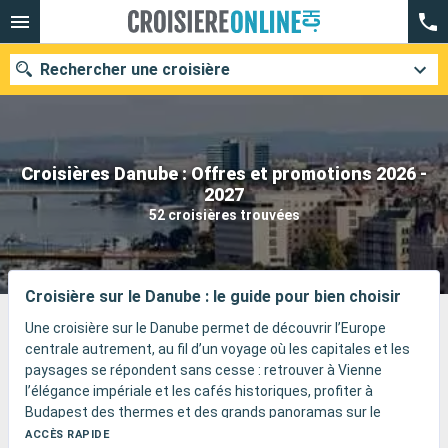
Rechercher une croisière
Croisières Danube : Offres et promotions 2026 -
Nos destinations
2027
52 croisières trouvées
Mois de départ
Ports
Compagnies
Croisière sur le Danube : le guide pour bien choisir
Rechercher
Une croisière sur le Danube permet de découvrir l’Europe
centrale autrement, au fil d’un voyage où les capitales et les
paysages se répondent sans cesse : retrouver à Vienne
l’élégance impériale et les cafés historiques, profiter à
Budapest des thermes et des grands panoramas sur le
fleuve, ou traverser plus à l’est des décors spectaculaires
ACCÈS RAPIDE