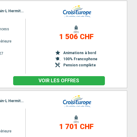
Itinéraire : Lyon, Avignon, Arles, Port Saint Louis du Rhone, Martigues, Arles, Viviers, La Voulte, Tain-L Hermitage, Lyon
ncess
dès
1 506 CHF
érieure
Animations à bord
27
100% Francophone
Pension complète
VOIR LES OFFRES
Itinéraire : Lyon, Avignon, Arles, Port Saint Louis du Rhone, Martigues, Arles, Viviers, La Voulte, Tain-L Hermitage, Lyon
dès
1 701 CHF
érieure