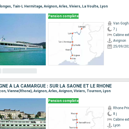
ollonges, Tain-L Hermitage, Avignon, Arles, Viviers, La Voulte, Lyon
Pension complète
Van Gogh
7 j
Cabine ext
Avignon
25/09/20
GNE À LA CAMARGUE : SUR LA SAÔNE ET LE RHÔNE
acon, Vienne(Rhone), Avignon, Arles, Avignon, Viviers, Tournon, Lyon
Pension complète
Rhone Pri
8 j
Cabine ext
Lyon