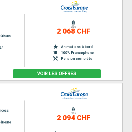
dès
2 068 CHF
érieure
Animations à bord
27
100% Francophone
Pension complète
VOIR LES OFFRES
ncess
dès
2 094 CHF
érieure