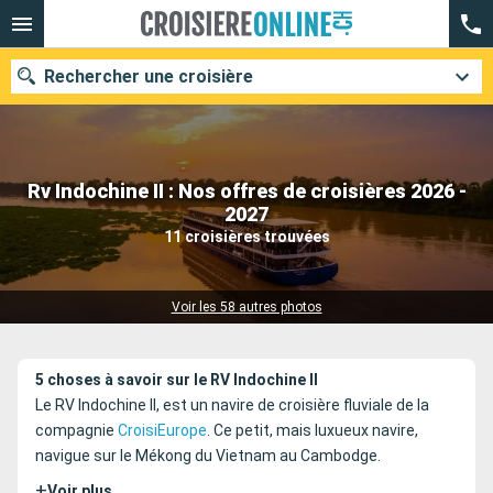
Rechercher une croisière
Rv Indochine II : Nos offres de croisières 2026 -
Nos destinations
2027
11 croisières trouvées
Mois de départ
Ports
Compagnies
Voir les 58 autres photos
Rechercher
5 choses à savoir sur le RV Indochine II
Le RV Indochine II, est un navire de croisière fluviale de la
compagnie
CroisiEurope
. Ce petit, mais luxueux navire,
navigue sur le Mékong du Vietnam au Cambodge.
+
Voir plus