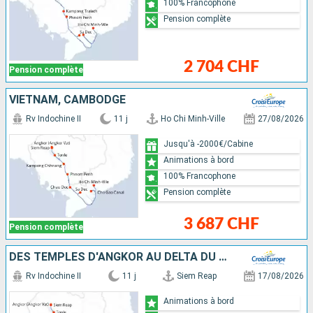
100% Francophone
Pension complète
2 704 CHF
Pension complète
VIETNAM, CAMBODGE
Rv Indochine II
11 j
Ho Chi Minh-Ville
27/08/2026
Jusqu'à -2000€/Cabine
Animations à bord
100% Francophone
Pension complète
3 687 CHF
Pension complète
DES TEMPLES D'ANGKOR AU DELTA DU MÉKONG
Rv Indochine II
11 j
Siem Reap
17/08/2026
Animations à bord