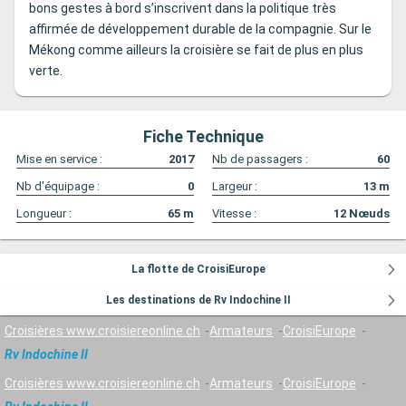
bons gestes à bord s’inscrivent dans la politique très
affirmée de développement durable de la compagnie. Sur le
Mékong comme ailleurs la croisière se fait de plus en plus
verte.
Fiche Technique
Mise en service :
2017
Nb de passagers :
60
Nb d'équipage :
0
Largeur :
13
m
Longueur :
65
m
Vitesse :
12
Nœuds
La flotte de CroisiEurope
Les destinations de Rv Indochine II
Croisières www.croisiereonline.ch
Armateurs
CroisiEurope
Rv Indochine II
Croisières www.croisiereonline.ch
Armateurs
CroisiEurope