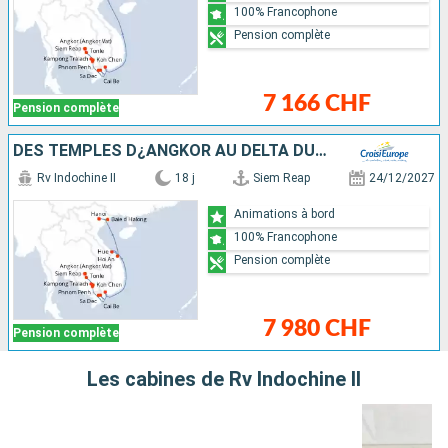
100% Francophone
Pension complète
7 166 CHF
Pension complète
DES TEMPLES D¿ANGKOR AU DELTA DU MÉKONG, VIVEZ DES FÊTES DE FIN D¿ANNÉE UNIQUES ET DÉPAYSANTES, & HANOÏ ET LA BAIE D'ALONG
Rv Indochine II
18 j
Siem Reap
24/12/2027
Animations à bord
100% Francophone
Pension complète
7 980 CHF
Pension complète
Les cabines de Rv Indochine II