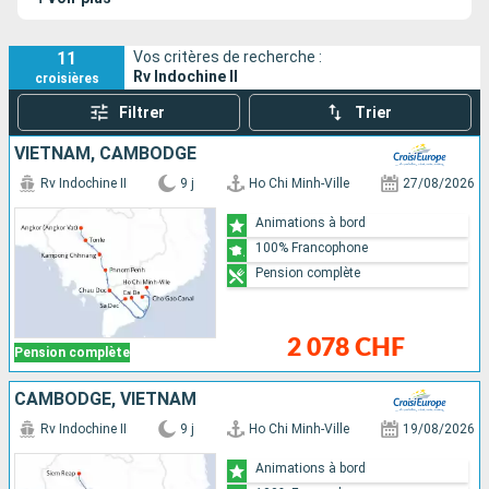
11
Vos critères de recherche :
Rv Indochine II
croisières
Filtrer
Trier
VIETNAM, CAMBODGE
Rv Indochine II
9 j
Ho Chi Minh-Ville
27/08/2026
Animations à bord
100% Francophone
Pension complète
2 078 CHF
Pension complète
CAMBODGE, VIETNAM
Rv Indochine II
9 j
Ho Chi Minh-Ville
19/08/2026
Animations à bord