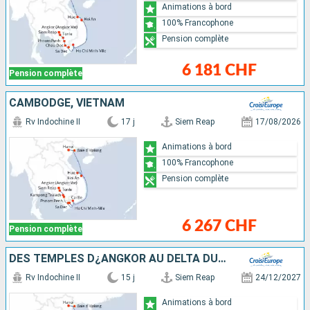
Animations à bord
100% Francophone
Pension complète
6 181 CHF
Pension complète
CAMBODGE, VIETNAM
Rv Indochine II
17 j
Siem Reap
17/08/2026
Animations à bord
100% Francophone
Pension complète
6 267 CHF
Pension complète
DES TEMPLES D¿ANGKOR AU DELTA DU MÉKONG, VIVEZ DES FÊTES DE FIN D¿ANNÉE UNIQUES ET DÉPAYSANTES- & HANOÏ ET LA BAIE D'ALONG
Rv Indochine II
15 j
Siem Reap
24/12/2027
Animations à bord