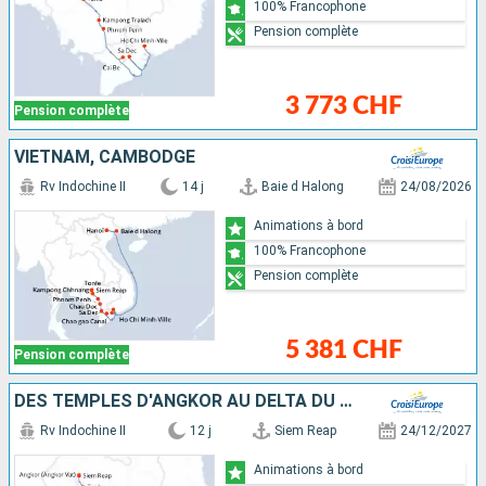
100% Francophone
Pension complète
3 773 CHF
Pension complète
VIETNAM, CAMBODGE
Rv Indochine II
14 j
Baie d Halong
24/08/2026
Animations à bord
100% Francophone
Pension complète
5 381 CHF
Pension complète
DES TEMPLES D'ANGKOR AU DELTA DU MÉKONG, VIVEZ DES FÊTES DE FIN D'ANNÉES UNIQUES ET DÉPAYSANTES
Rv Indochine II
12 j
Siem Reap
24/12/2027
Animations à bord