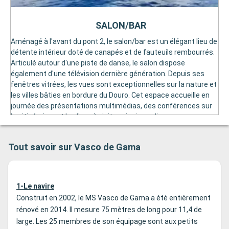
SALON/BAR
Aménagé à l'avant du pont 2, le salon/bar est un élégant lieu de
détente intérieur doté de canapés et de fauteuils rembourrés.
Articulé autour d'une piste de danse, le salon dispose
également d'une télévision dernière génération. Depuis ses
fenêtres vitrées, les vues sont exceptionnelles sur la nature et
les villes bâties en bordure du Douro. Cet espace accueille en
journée des présentations multimédias, des conférences sur
les itinéraires et les lieux à visiter, ainsi que divers programmes
de divertissement. En soirée, le salon/bar peut accueillir des
spectacles, des diffusions de films, des dégustations de
Tout savoir sur Vasco de Gama
spécialités locales ou des soirées dansantes.
1-Le navire
Construit en 2002, le MS Vasco de Gama a été entièrement
rénové en 2014. Il mesure 75 mètres de long pour 11,4 de
large. Les 25 membres de son équipage sont aux petits