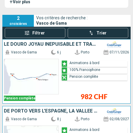
+
Voir plus
approche romantique des trésors portugais et espagnols
d’une des plus belles vallées de la péninsule ibérique.
2
Vos critères de recherche :
Vasco de Gama
croisières
Filtrer
Trier
LE DOURO JOYAU INÉPUISABLE ET TRADITIONS ANCESTRALES (FORMULE PORT-PORT)
Vasco de Gama
6 j
Porto
07/11/2026
Animations à bord
100% Francophone
Pension complète
982 CHF
Pension complète
DE PORTO VERS L'ESPAGNE, LA VALLÉE DU DOURO (PORTUGAL) ET SALAMANQUE (ESPAGNE)
Vasco de Gama
8 j
Porto
02/08/2027
Animations à bord