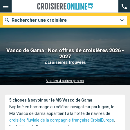
Rechercher une croisière
Vasco de Gama : Nos offres de croisières 2026 -
Nos destinations
2027
2 croisières trouvées
Mois de départ
Ports
Compagnies
Voir les 4 autres photos
Rechercher
5 choses à savoir sur le MS Vasco de Gama
Baptisé en hommage au célèbre navigateur portugais, le
MS Vasco de Gama appartient à la flotte de navires de
croisière fluviale de la compagnie française CroisiEurope
.
Exploité sur le Douro, il propose à ses passagers une