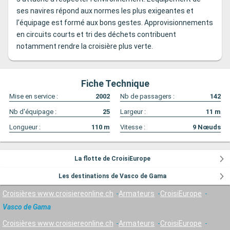
ses navires répond aux normes les plus exigeantes et
l’équipage est formé aux bons gestes. Approvisionnements
en circuits courts et tri des déchets contribuent
notamment rendre la croisière plus verte.
Fiche Technique
Mise en service :
2002
Nb de passagers :
142
Nb d'équipage :
25
Largeur :
11
m
Longueur :
110
m
Vitesse :
9
Nœuds
La flotte de CroisiEurope
Les destinations de Vasco de Gama
Croisières www.croisiereonline.ch
Armateurs
CroisiEurope
Vasco de Gama
Croisières www.croisiereonline.ch
Armateurs
CroisiEurope