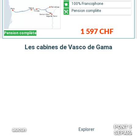
100% Francophone
Pension complète
1 597 CHF
Pension complète
Les cabines de Vasco de Gama
PONT PRI
aucun
Explorer
SEPARAB